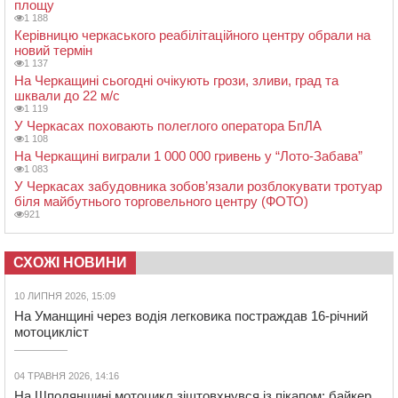
площу
1 188
Керівницю черкаського реабілітаційного центру обрали на
новий термін
1 137
На Черкащині сьогодні очікують грози, зливи, град та
шквали до 22 м/с
1 119
У Черкасах поховають полеглого оператора БпЛА
1 108
На Черкащині виграли 1 000 000 гривень у “Лото-Забава”
1 083
У Черкасах забудовника зобов’язали розблокувати тротуар
біля майбутнього торговельного центру (ФОТО)
921
СХОЖІ НОВИНИ
10 ЛИПНЯ 2026, 15:09
На Уманщині через водія легковика постраждав 16-річний
мотоцикліст
04 ТРАВНЯ 2026, 14:16
На Шполянщині мотоцикл зіштовхнувся із пікапом: байкер