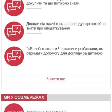
докупити та що потрібно знати
13:40
На Кам’янщині сталася масштабна пожежа
сміттєзвалища
Доходи від здачі житла в оренду: що потрібно
знати про оподаткування
“єЯсла”: жителям Черкащини роз’яснили, як
отримати допомогу для догляду за дитиною
Читати ще
МИ У СОЦМЕРЕЖАХ