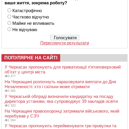
ваше життя, зокрема роботу?
Катастрофічно
Частково відчутно
Майже не впливають
Не відчуваю
Переглянути результати
ПОПУЛЯРНЕ НА САЙТІ
У Черкасах пропонують для приватизації п’ятиповерховий
об’єкт у центрі міста
3 377
На Черкащині розпочнуть нараховувати виплати до Дня
Незалежності: хто і скільки може отримати
2 465
У Черкаській облраді визначили кандидатку на посаду
директора установи, яка супроводжує 39 закладів освіти
2 320
На Черкащині правоохоронці затримали військового, який
перебував у СЗЧ
1 364
У Черкасах пропонують перейменувати три провулки та