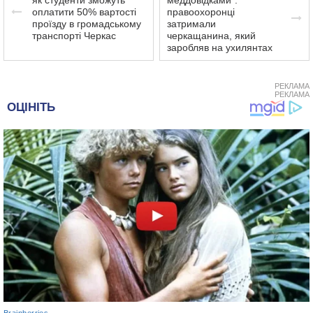
як студенти зможуть
меддовідками”:
оплатити 50% вартості
правоохоронці
проїзду в громадському
затримали
транспорті Черкас
черкащанина, який
заробляв на ухилянтах
РЕКЛАМА
РЕКЛАМА