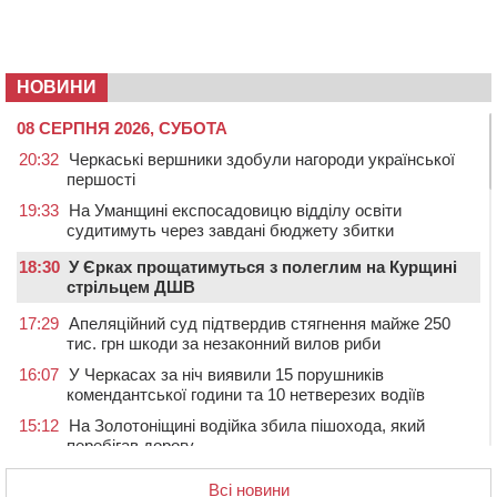
НОВИНИ
08 СЕРПНЯ 2026, СУБОТА
20:32
Черкаські вершники здобули нагороди української
першості
19:33
На Уманщині експосадовицю відділу освіти
судитимуть через завдані бюджету збитки
18:30
У Єрках прощатимуться з полеглим на Курщині
стрільцем ДШВ
17:29
Апеляційний суд підтвердив стягнення майже 250
тис. грн шкоди за незаконний вилов риби
16:07
У Черкасах за ніч виявили 15 порушників
комендантської години та 10 нетверезих водіїв
15:12
На Золотоніщині водійка збила пішохода, який
перебігав дорогу
14:11
На Черкащині прокуратура через суд вимагає взяти
Всі новини
під охорону 188-річну церкву