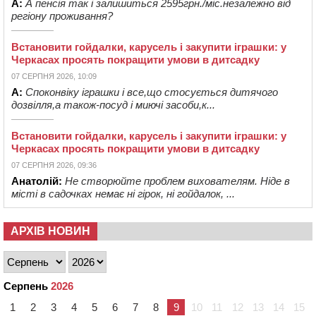
А:
А пенсія так і залишиться 2595грн./міс.незалежно від
регіону проживання?
Встановити гойдалки, карусель і закупити іграшки: у
Черкасах просять покращити умови в дитсадку
07 СЕРПНЯ 2026, 10:09
А:
Споконвіку іграшки і все,що стосується дитячого
дозвілля,а також-посуд і миючі засоби,к...
Встановити гойдалки, карусель і закупити іграшки: у
Черкасах просять покращити умови в дитсадку
07 СЕРПНЯ 2026, 09:36
Анатолій:
Не створюйте проблем вихователям. Ніде в
місті в садочках немає ні гірок, ні гойдалок, ...
АРХІВ НОВИН
Серпень
2026
1
2
3
4
5
6
7
8
9
10
11
12
13
14
15