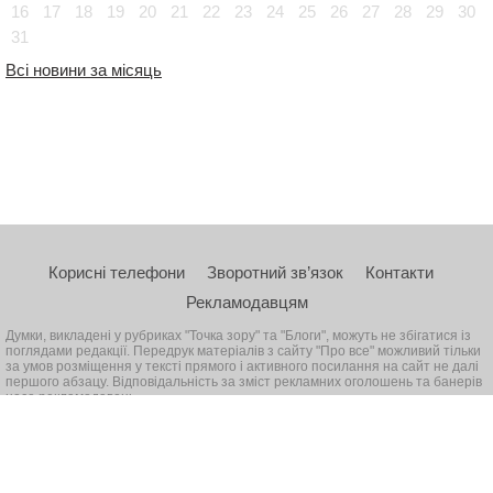
16
17
18
19
20
21
22
23
24
25
26
27
28
29
30
31
Всі новини за місяць
Корисні телефони
Зворотний зв’язок
Контакти
Рекламодавцям
Думки, викладені у рубриках "Точка зору" та "Блоги", можуть не збігатися із
поглядами редакції. Передрук матеріалів з сайту "Про все" можливий тільки
за умов розміщення у тексті прямого і активного посилання на сайт не далі
першого абзацу. Відповідальність за зміст рекламних оголошень та банерів
несе рекламодавець
© 2026, Всі права захищені