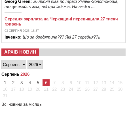
Georg Green:
26 липня їхав по трасі Умань-Золотоноша,
то це якийсь жах, від цих їздюків. На вїзді в ...
Середня зарплата на Черкащині перевищила 27 тисяч
гривень
03 СЕРПНЯ 2026, 18:37
Івченко:
Що за бредятина??? Які 27 середня??!!
АРХІВ НОВИН
Серпень
2026
1
2
3
4
5
6
7
8
9
10
11
12
13
14
15
16
17
18
19
20
21
22
23
24
25
26
27
28
29
30
31
Всі новини за місяць