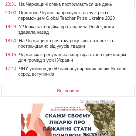
20:31
На Черкащині спека протримається ще день
20:00
Педагогів Черкас запрошують на зустріч із
переможцем Global Teacher Prize Ukraine 2023
19:24
У Черкасах водійка протаранила Duster, коли
здавала назад
18:50
На Черкащині з початку року зросла кількість
постраждалих від укусів тварин
18:15
Черкаська тренувальна квартира стала прикладом
для громад з усієї України
17:40
ЧНУ увійшов до 50 найпопулярніших вишів України
серед вступників
17:07
На Хімселищі у Черкасах облаштували новий
контейнерний майданчик
Всі новини
16:32
Без розтину грудної клітки: у Черкасах 75-річній
пацієнтці замінили аортальний клапан
СОЦІАЛЬНА РЕКЛАМА
16:00
У Черкаському онкоцентрі встановили сонячну
електростанцію за понад пів мільйона гривень
15:30
У Київській області прощаються з полеглим на
фронті жителем Монастирищини