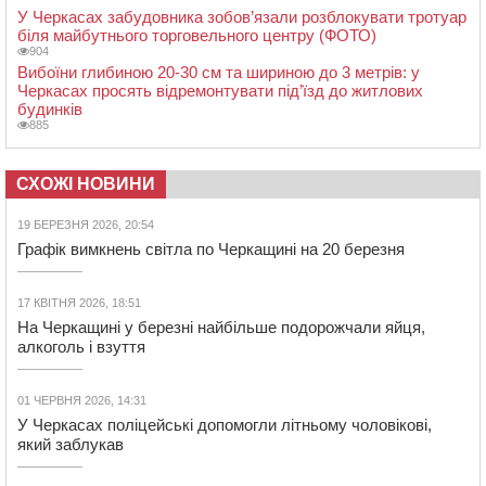
У Черкасах забудовника зобов’язали розблокувати тротуар
біля майбутнього торговельного центру (ФОТО)
904
Вибоїни глибиною 20-30 см та шириною до 3 метрів: у
Черкасах просять відремонтувати під’їзд до житлових
будинків
885
СХОЖІ НОВИНИ
19 БЕРЕЗНЯ 2026, 20:54
Графік вимкнень світла по Черкащині на 20 березня
17 КВІТНЯ 2026, 18:51
На Черкащині у березні найбільше подорожчали яйця,
алкоголь і взуття
01 ЧЕРВНЯ 2026, 14:31
У Черкасах поліцейські допомогли літньому чоловікові,
який заблукав