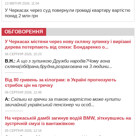
13 КВІТНЯ 2026, 11:04
У Черкасах через суд повернули громаді квартиру вартістю
понад 2 млн грн
ОБГОВОРЕННЯ
У Черкасах містяни через нову скляну зупинку і вирізані
дерева потерпають від спеки: Бондаренко о...
06 СЕРПНЯ 2026, 15:23
В.Н.:
А що з зупинкою Дружби народів?Чому вона
скляна(обідрана,брудна,розрахована на 3 людини...
Від 80 гривень за кілограм: в Україні прогнозують
стрибок цін на гречку
06 СЕРПНЯ 2026, 12:48
А:
Скільки кг гречки за такою вартістю може купити
звичайний український пенсіонер чи особ...
На черкаській дамбі загинув водій BMW, зіткнувшись на
зустрічній смузі із вантажівкою
05 СЕРПНЯ 2026, 12:16