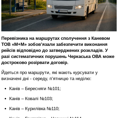
Перевізника на маршрутах сполучення з Каневом
ТОВ «М+М» зобов’язали забезпечити виконання
рейсів відповідно до затверджених розкладів. У
разі систематичних порушень Черкаська ОВА може
достроково розірвати договір.
Йдеться про маршрути, які мають курсувати у
визначені дні - середу, п’ятницю та неділю:
Канів – Бересняги №101;
Канів – Ковалі №103;
Канів – Курилівка №110;