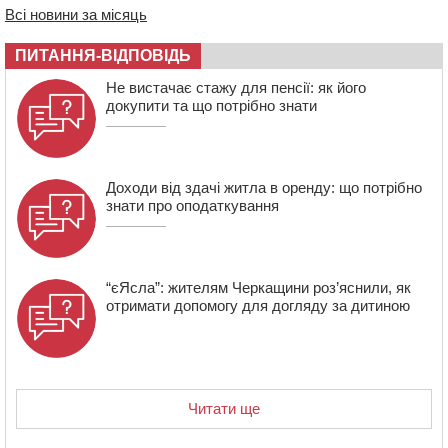
11:29
У Черкасах до середини серпня обмежать рух
Всі новини за місяць
транспорту на трьох вулицях
ПИТАННЯ-ВІДПОВІДЬ
10:54
На Черкащині кількість укриттів збільшилась
уп’ятеро з початку повномасштабної війни
Не вистачає стажу для пенсії: як його
докупити та що потрібно знати
Доходи від здачі житла в оренду: що потрібно
знати про оподаткування
“єЯсла”: жителям Черкащини роз’яснили, як
отримати допомогу для догляду за дитиною
Читати ще