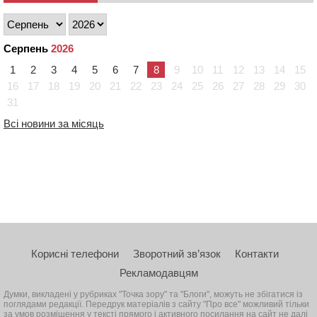
Серпень
2026
1
2
3
4
5
6
7
8
9
10
11
12
13
14
15
16
17
18
19
20
21
22
23
24
25
26
27
28
29
30
31
Всі новини за місяць
Корисні телефони
Зворотний зв’язок
Контакти
Рекламодавцям
Думки, викладені у рубриках "Точка зору" та "Блоги", можуть не збігатися із
поглядами редакції. Передрук матеріалів з сайту "Про все" можливий тільки
за умов розміщення у тексті прямого і активного посилання на сайт не далі