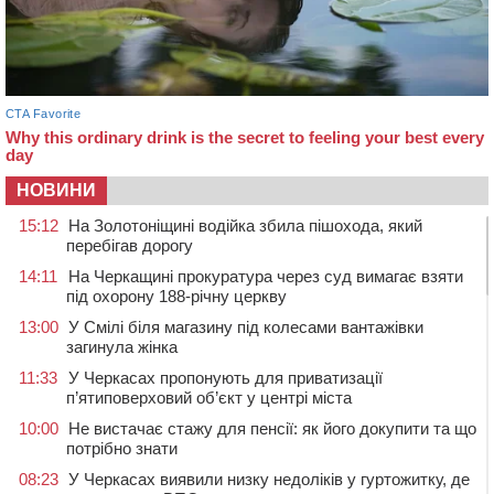
НОВИНИ
15:12
На Золотоніщині водійка збила пішохода, який
перебігав дорогу
14:11
На Черкащині прокуратура через суд вимагає взяти
під охорону 188-річну церкву
13:00
У Смілі біля магазину під колесами вантажівки
загинула жінка
11:33
У Черкасах пропонують для приватизації
п’ятиповерховий об’єкт у центрі міста
10:00
Не вистачає стажу для пенсії: як його докупити та що
потрібно знати
08:23
У Черкасах виявили низку недоліків у гуртожитку, де