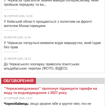
У Черкасах присвоїли звання майора поліцейському, який
пройшов передову та ва...
06 СЕРПНЯ 2026, 15:30
У Київській області прощаються з полеглим на фронті
жителем Монастирищини
08 КВІТНЯ 2026, 11:44
У Черкасах патрульні виявили водія маршрутки, який їздив
без прав
20 ЛИПНЯ 2026, 19:23
До Черкаського зоопарку привезли гігантських
альдабрських черепах (ФОТО, ВІДЕО)
ОБГОВОРЕННЯ
“Черкасиводоканал” пропонує підвищити тарифи на
воду та водовідведення з 2027 року
07 СЕРПНЯ 2026, 14:57
Чорнобаївець:
якщо гривня піде в круте піке, то не