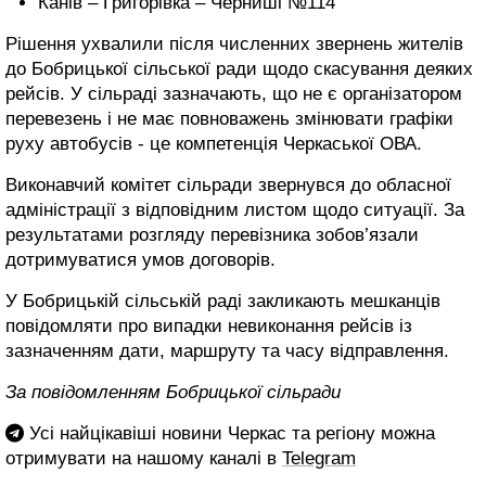
Канів – Григорівка – Черниші №114
Рішення ухвалили після численних звернень жителів
до Бобрицької сільської ради щодо скасування деяких
рейсів. У сільраді зазначають, що не є організатором
перевезень і не має повноважень змінювати графіки
руху автобусів - це компетенція Черкаської ОВА.
Виконавчий комітет сільради звернувся до обласної
адміністрації з відповідним листом щодо ситуації. За
результатами розгляду перевізника зобов’язали
дотримуватися умов договорів.
У Бобрицькій сільській раді закликають мешканців
повідомляти про випадки невиконання рейсів із
зазначенням дати, маршруту та часу відправлення.
За повідомленням Бобрицької сільради
Усі найцікавіші новини Черкас та регіону можна
отримувати на нашому каналі в
Telegram