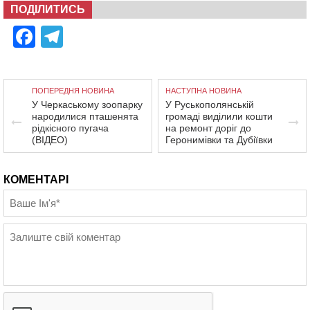
ПОДІЛИТИСЬ
Facebook
Telegram
ПОПЕРЕДНЯ НОВИНА
НАСТУПНА НОВИНА
У Черкаському зоопарку
У Руськополянській
народилися пташенята
громаді виділили кошти
рідкісного пугача
на ремонт доріг до
(ВІДЕО)
Геронимівки та Дубіївки
КОМЕНТАРІ