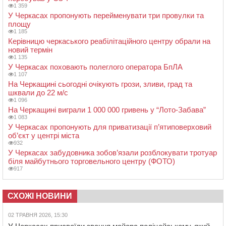
1 359
У Черкасах пропонують перейменувати три провулки та
площу
1 185
Керівницю черкаського реабілітаційного центру обрали на
новий термін
1 135
У Черкасах поховають полеглого оператора БпЛА
1 107
На Черкащині сьогодні очікують грози, зливи, град та
шквали до 22 м/с
1 096
На Черкащині виграли 1 000 000 гривень у “Лото-Забава”
1 083
У Черкасах пропонують для приватизації п’ятиповерховий
об’єкт у центрі міста
932
У Черкасах забудовника зобов’язали розблокувати тротуар
біля майбутнього торговельного центру (ФОТО)
917
СХОЖІ НОВИНИ
02 ТРАВНЯ 2026, 15:30