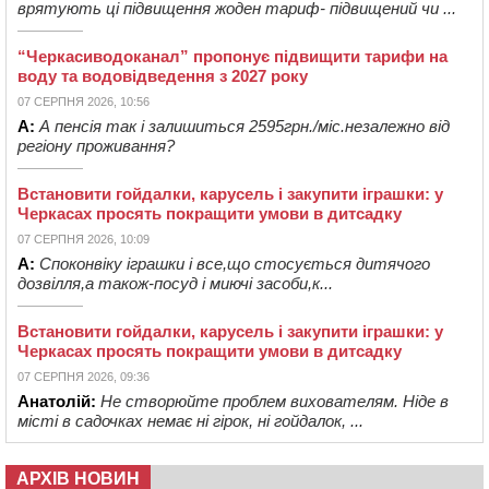
врятують ці підвищення жоден тариф- підвищений чи ...
“Черкасиводоканал” пропонує підвищити тарифи на
воду та водовідведення з 2027 року
07 СЕРПНЯ 2026, 10:56
А:
А пенсія так і залишиться 2595грн./міс.незалежно від
регіону проживання?
Встановити гойдалки, карусель і закупити іграшки: у
Черкасах просять покращити умови в дитсадку
07 СЕРПНЯ 2026, 10:09
А:
Споконвіку іграшки і все,що стосується дитячого
дозвілля,а також-посуд і миючі засоби,к...
Встановити гойдалки, карусель і закупити іграшки: у
Черкасах просять покращити умови в дитсадку
07 СЕРПНЯ 2026, 09:36
Анатолій:
Не створюйте проблем вихователям. Ніде в
місті в садочках немає ні гірок, ні гойдалок, ...
АРХІВ НОВИН