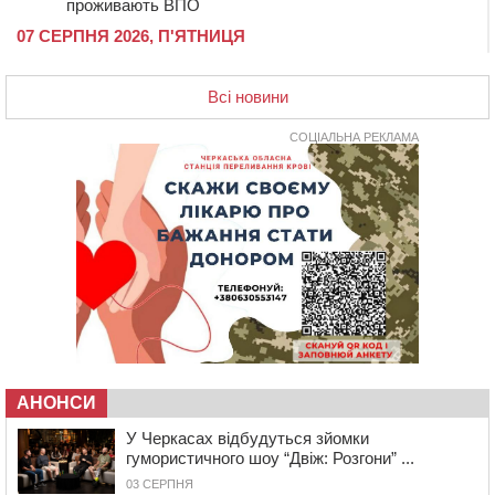
проживають ВПО
07 СЕРПНЯ 2026, П'ЯТНИЦЯ
20:55
На Черкащині врятували рідкісного чорного грифа
(ФОТО)
Всі новини
20:13
Черкаси виділять близько 20 млн грн на роботу
ліцею “Перспектива” до кінця року
СОЦІАЛЬНА РЕКЛАМА
19:34
На Уманщині суд припинив право оренди земельних
ділянок, незаконно переданих іноземцем
19:00
Вихователька з Черкас і дві педагогині з області
стали фіналістками Global Teacher Prize Ukraine 2026
18:23
Зарядка, йога, сапи та нові знайомства: у Черкасах
закрили сезон літнього табору для людей поважного
віку
17:48
“Це страшна несправедливість”: мати хворого на
СМА 13-річного хлопця із Драбівщини просить
ОВА виділити кошти на дороговартісні ліки
АНОНСИ
17:15
На Уманщині судитимуть колишню очільницю відділу
У Черкасах відбудуться зйомки
освіти через закупівлю електрики за завищеною
гумористичного шоу “Двіж: Розгони” ...
ціною
03 СЕРПНЯ