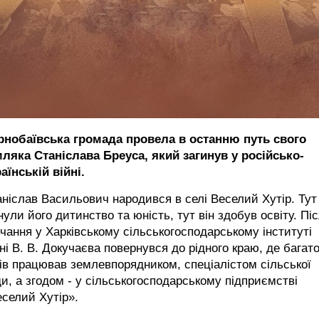
рнобаївська громада провела в останню путь свого
мляка Станіслава Бреуса, який загинув у російсько-
аїнській війні.
ніслав Васильович народився в селі Веселий Хутір. Тут
ули його дитинство та юність, тут він здобув освіту. Пі
чання у Харківському сільськогосподарському інституті
ні В. В. Докучаєва повернувся до рідного краю, де багат
ів працював землевпорядником, спеціалістом сільської
и, а згодом - у сільськогосподарському підприємстві
селий Хутір».