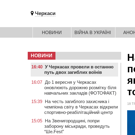
Черкаси
НОВИНИ
ВІЙНА В УКРАЇНІ
АНО
Н
НОВИНИ
п
16:40
У Черкасах провели в останню
путь двох загиблих воїнів
я
16:07
До 1 вересня у Черкасах
оновлюють дорожню розмітку біля
т
навчальних закладів (ФОТОФАКТ)
15:39
На честь загиблого захисника і
18 Т
чемпіона світу в Черкасах відкрили
спортивно-реабілітаційний центр
15:05
На Звенигородщині, попри
заборону міськради, проведуть
“Ше.Fest”