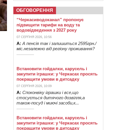
ОБГОВОРЕННЯ
“Черкасиводоканал” пропонує
підвищити тарифи на воду та
водовідведення з 2027 року
07 СЕРПНЯ 2026, 10:56
А:
А пенсія так і залишиться 2595грн./
міс.незалежно від регіону проживання?
Встановити гойдалки, карусель і
закупити іграшки: у Черкасах просять
покращити умови в дитсадку
07 СЕРПНЯ 2026, 10:09
А:
Споконвіку іграшки і все,що
стосується дитячого дозвілля,а
також-посуд і миючі засоби,к...
Встановити гойдалки, карусель і
закупити іграшки: у Черкасах просять
покращити умови в дитсадку