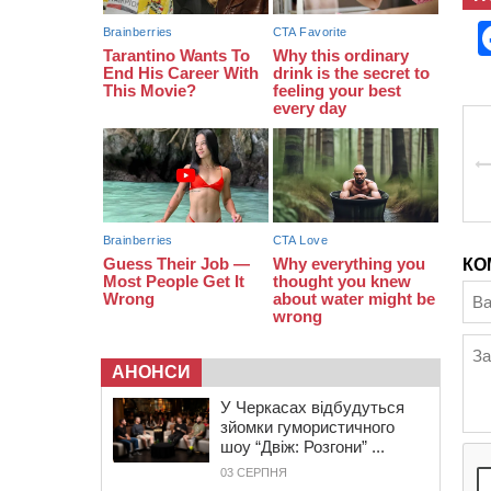
КО
АНОНСИ
У Черкасах відбудуться
зйомки гумористичного
шоу “Двіж: Розгони” ...
03 СЕРПНЯ