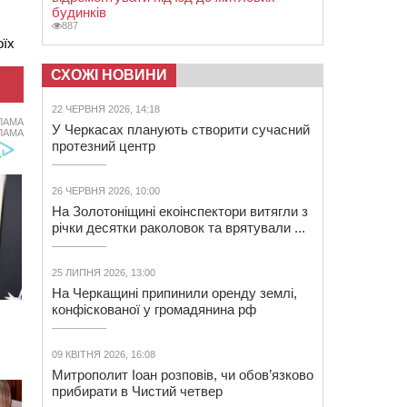
будинків
887
оїх
СХОЖІ НОВИНИ
22 ЧЕРВНЯ 2026, 14:18
ЛАМА
У Черкасах планують створити сучасний
ЛАМА
протезний центр
26 ЧЕРВНЯ 2026, 10:00
На Золотоніщині екоінспектори витягли з
річки десятки раколовок та врятували ...
25 ЛИПНЯ 2026, 13:00
На Черкащині припинили оренду землі,
конфіскованої у громадянина рф
09 КВІТНЯ 2026, 16:08
Митрополит Іоан розповів, чи обов’язково
прибирати в Чистий четвер