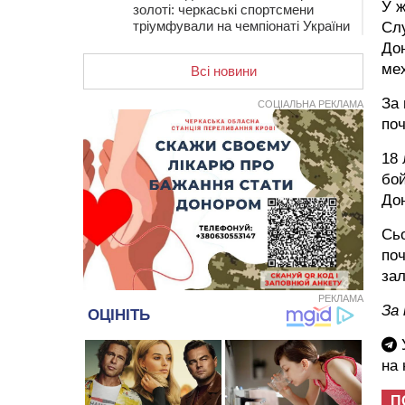
У ж
золоті: черкаські спортсмени
тріумфували на чемпіонаті України
Слу
Дон
20:31
На Черкащині спека
протримається ще день
мех
Всі новини
20:00
Педагогів Черкас запрошують на
За 
СОЦІАЛЬНА РЕКЛАМА
зустріч із переможцем Global
по
Teacher Prize Ukraine 2023
19:24
У Черкасах водійка протаранила
18 
Duster, коли здавала назад
бой
18:50
На Черкащині з початку року
Дон
зросла кількість постраждалих від
укусів тварин
Сьо
18:15
Черкаська тренувальна квартира
поч
стала прикладом для громад з
зал
усієї України
РЕКЛАМА
17:40
ЧНУ увійшов до 50
За 
найпопулярніших вишів України
серед вступників
У
на
17:07
На Хімселищі у Черкасах
облаштували новий контейнерний
майданчик
П