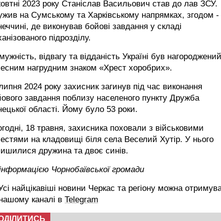
овтні 2023 року Станіслав Васильович став до лав ЗСУ.
жив на Сумському та Харківському напрямках, згодом -
еччині, де виконував бойові завдання у складі
анізованого підрозділу.
мужність, відвагу та відданість Україні був нагороджени
чесним нагрудним знаком «Хрест хоробрих».
липня 2024 року захисник загинув під час виконання
ового завдання поблизу населеного пункту Дружба
ецької області. Йому було 53 роки.
годні, 18 травня, захисника поховали з військовими
естями на кладовищі біля села Веселий Хутір. У нього
ишилися дружина та двоє синів.
інформацією Чорнобаївської громади
сі найцікавіші новини Черкас та регіону можна отримув
 нашому каналі в
Telegram
ОДІЛИТИСЬ