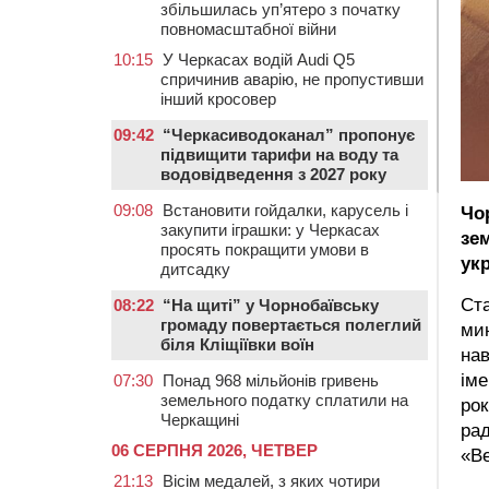
збільшилась уп’ятеро з початку
повномасштабної війни
10:15
У Черкасах водій Audi Q5
спричинив аварію, не пропустивши
інший кросовер
09:42
“Черкасиводоканал” пропонує
підвищити тарифи на воду та
водовідведення з 2027 року
09:08
Встановити гойдалки, карусель і
Чо
закупити іграшки: у Черкасах
зе
просять покращити умови в
укр
дитсадку
Ста
08:22
“На щиті” у Чорнобаївську
громаду повертається полеглий
мин
біля Кліщіївки воїн
нав
іме
07:30
Понад 968 мільйонів гривень
земельного податку сплатили на
рок
Черкащині
рад
06 СЕРПНЯ 2026, ЧЕТВЕР
«Ве
21:13
Вісім медалей, з яких чотири