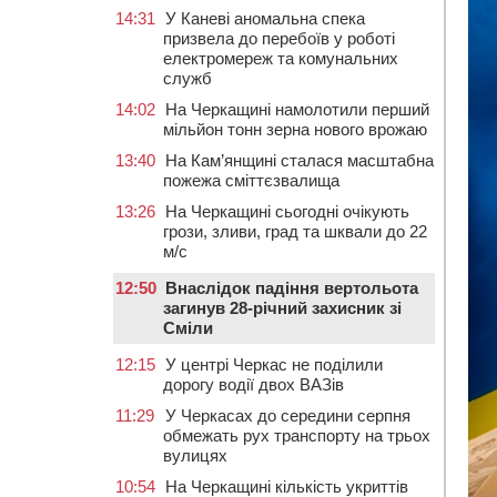
14:31
У Каневі аномальна спека
призвела до перебоїв у роботі
електромереж та комунальних
служб
14:02
На Черкащині намолотили перший
мільйон тонн зерна нового врожаю
13:40
На Кам’янщині сталася масштабна
пожежа сміттєзвалища
13:26
На Черкащині сьогодні очікують
грози, зливи, град та шквали до 22
м/с
12:50
Внаслідок падіння вертольота
загинув 28-річний захисник зі
Сміли
12:15
У центрі Черкас не поділили
дорогу водії двох ВАЗів
11:29
У Черкасах до середини серпня
обмежать рух транспорту на трьох
вулицях
10:54
На Черкащині кількість укриттів