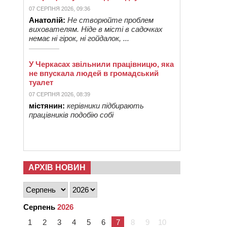
07 СЕРПНЯ 2026, 09:36
Анатолій:
Не створюйте проблем
вихователям. Ніде в місті в садочках
немає ні гірок, ні гойдалок, ...
У Черкасах звільнили працівницю, яка
не впускала людей в громадський
туалет
07 СЕРПНЯ 2026, 08:39
містянин:
керівники підбирають
працівників подобію собі
АРХІВ НОВИН
Серпень
2026
1
2
3
4
5
6
7
8
9
10