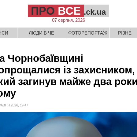
ПРО
ВСЕ
.ck.ua
07 серпня, 2026
НСИ
ЛЮДИ В ЧЕ
ФОТОРЕПОРТАЖ
РІЗНЕ
а Чорнобаївщині
опрощалися із захисником,
кий загинув майже два рок
ому
РАВНЯ 2026, 19:47