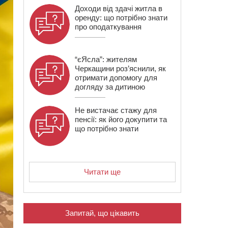
Доходи від здачі житла в
оренду: що потрібно знати
про оподаткування
“єЯсла”: жителям
Черкащини роз’яснили, як
отримати допомогу для
догляду за дитиною
Не вистачає стажу для
пенсії: як його докупити та
що потрібно знати
Читати ще
Запитай, що цікавить