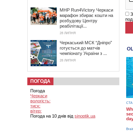
MHP Run4Victory Черкаси
З
марафон збирає кошти на
под
розбудову Центру
реабілітації...
28 ЛИПНЯ
Черкаський МСК “Дніпро”
готується до матчів
чемпіонату України з ...
28 ЛИПНЯ
ПОГОДА
Погода
Черкаси
вологість:
тиск:
вітер:
Погода на 10 днів від
sinoptik.ua