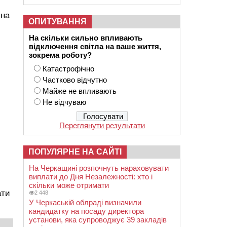
 на
ОПИТУВАННЯ
На скільки сильно впливають
відключення світла на ваше життя,
зокрема роботу?
й
Катастрофічно
Частково відчутно
Майже не впливають
Не відчуваю
Переглянути результати
ПОПУЛЯРНЕ НА САЙТІ
На Черкащині розпочнуть нараховувати
виплати до Дня Незалежності: хто і
скільки може отримати
ати
2 448
У Черкаській облраді визначили
кандидатку на посаду директора
установи, яка супроводжує 39 закладів