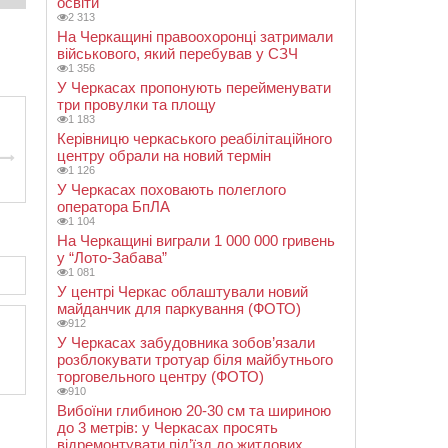
освіти
2 313
На Черкащині правоохоронці затримали
військового, який перебував у СЗЧ
1 356
У Черкасах пропонують перейменувати
три провулки та площу
1 183
Керівницю черкаського реабілітаційного
центру обрали на новий термін
1 126
У Черкасах поховають полеглого
оператора БпЛА
1 104
На Черкащині виграли 1 000 000 гривень
у “Лото-Забава”
1 081
У центрі Черкас облаштували новий
майданчик для паркування (ФОТО)
912
У Черкасах забудовника зобов’язали
розблокувати тротуар біля майбутнього
торговельного центру (ФОТО)
910
Вибоїни глибиною 20-30 см та шириною
до 3 метрів: у Черкасах просять
відремонтувати під’їзд до житлових