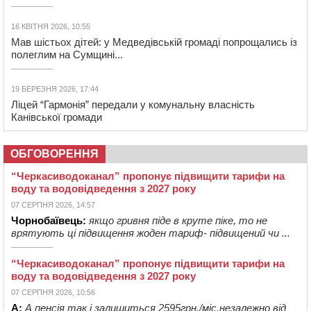
16 КВІТНЯ 2026, 10:55
Мав шістьох дітей: у Медведівській громаді попрощались із
полеглим на Сумщині...
19 БЕРЕЗНЯ 2026, 17:44
Ліцей “Гармонія” передали у комунальну власність
Канівської громади
ОБГОВОРЕННЯ
“Черкасиводоканал” пропонує підвищити тарифи на
воду та водовідведення з 2027 року
07 СЕРПНЯ 2026, 14:57
Чорнобаївець:
якщо гривня піде в круте піке, то не
врятують ці підвищення жоден тариф- підвищений чи ...
“Черкасиводоканал” пропонує підвищити тарифи на
воду та водовідведення з 2027 року
07 СЕРПНЯ 2026, 10:56
А:
А пенсія так і залишиться 2595грн./міс.незалежно від