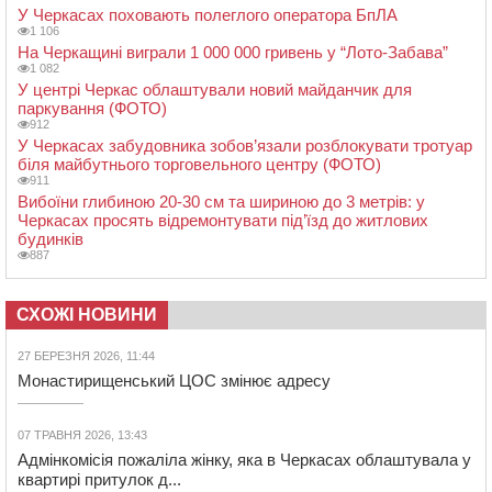
У Черкасах поховають полеглого оператора БпЛА
1 106
На Черкащині виграли 1 000 000 гривень у “Лото-Забава”
1 082
У центрі Черкас облаштували новий майданчик для
паркування (ФОТО)
912
У Черкасах забудовника зобов’язали розблокувати тротуар
біля майбутнього торговельного центру (ФОТО)
911
Вибоїни глибиною 20-30 см та шириною до 3 метрів: у
Черкасах просять відремонтувати під’їзд до житлових
будинків
887
СХОЖІ НОВИНИ
27 БЕРЕЗНЯ 2026, 11:44
Монастирищенський ЦОС змінює адресу
07 ТРАВНЯ 2026, 13:43
Адмінкомісія пожаліла жінку, яка в Черкасах облаштувала у
квартирі притулок д...