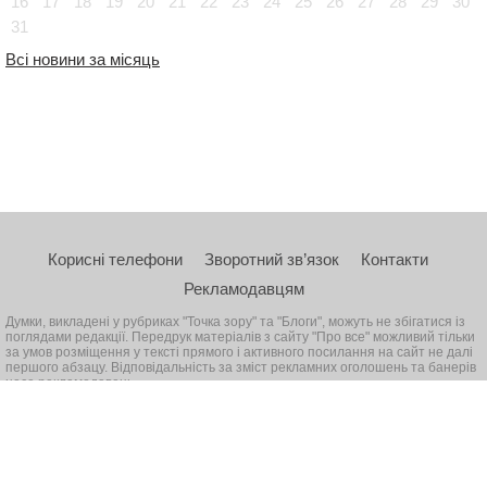
16
17
18
19
20
21
22
23
24
25
26
27
28
29
30
31
Всі новини за місяць
Корисні телефони
Зворотний зв’язок
Контакти
Рекламодавцям
Думки, викладені у рубриках "Точка зору" та "Блоги", можуть не збігатися із
поглядами редакції. Передрук матеріалів з сайту "Про все" можливий тільки
за умов розміщення у тексті прямого і активного посилання на сайт не далі
першого абзацу. Відповідальність за зміст рекламних оголошень та банерів
несе рекламодавець
© 2026, Всі права захищені