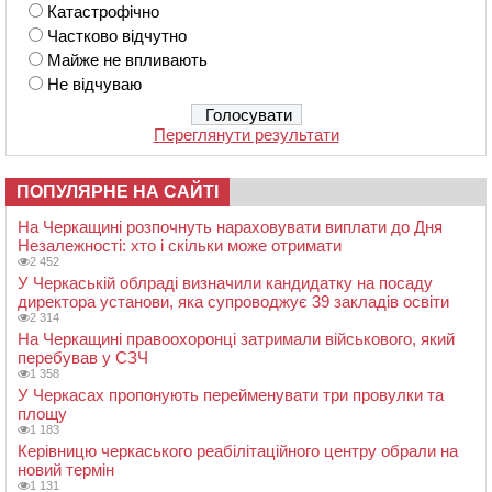
Катастрофічно
Частково відчутно
Майже не впливають
Не відчуваю
Переглянути результати
ПОПУЛЯРНЕ НА САЙТІ
На Черкащині розпочнуть нараховувати виплати до Дня
Незалежності: хто і скільки може отримати
2 452
У Черкаській облраді визначили кандидатку на посаду
директора установи, яка супроводжує 39 закладів освіти
2 314
На Черкащині правоохоронці затримали військового, який
перебував у СЗЧ
1 358
У Черкасах пропонують перейменувати три провулки та
площу
1 183
Керівницю черкаського реабілітаційного центру обрали на
новий термін
1 131