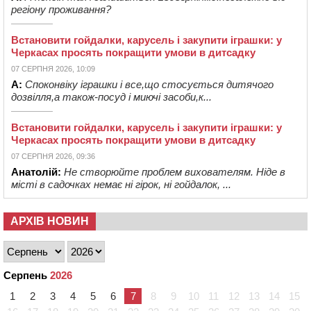
регіону проживання?
Встановити гойдалки, карусель і закупити іграшки: у
Черкасах просять покращити умови в дитсадку
07 СЕРПНЯ 2026, 10:09
А:
Споконвіку іграшки і все,що стосується дитячого
дозвілля,а також-посуд і миючі засоби,к...
Встановити гойдалки, карусель і закупити іграшки: у
Черкасах просять покращити умови в дитсадку
07 СЕРПНЯ 2026, 09:36
Анатолій:
Не створюйте проблем вихователям. Ніде в
місті в садочках немає ні гірок, ні гойдалок, ...
АРХІВ НОВИН
Серпень
2026
1
2
3
4
5
6
7
8
9
10
11
12
13
14
15