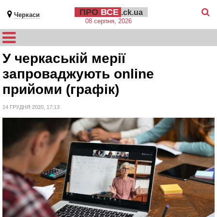
ПРО
ВСЕ
.ck.ua
Черкаси
08 серпня, 2026
У черкаській мерії
запроваджують online
прийоми (графік)
14 ГРУДНЯ 2020, 17:13