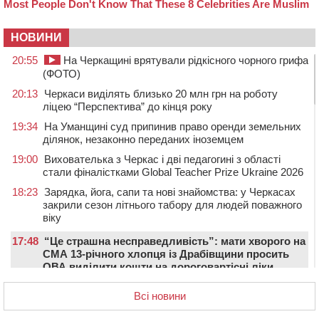
НОВИНИ
20:55
На Черкащині врятували рідкісного чорного грифа
(ФОТО)
20:13
Черкаси виділять близько 20 млн грн на роботу
ліцею “Перспектива” до кінця року
19:34
На Уманщині суд припинив право оренди земельних
ділянок, незаконно переданих іноземцем
19:00
Вихователька з Черкас і дві педагогині з області
стали фіналістками Global Teacher Prize Ukraine 2026
18:23
Зарядка, йога, сапи та нові знайомства: у Черкасах
закрили сезон літнього табору для людей поважного
віку
17:48
“Це страшна несправедливість”: мати хворого на
СМА 13-річного хлопця із Драбівщини просить
ОВА виділити кошти на дороговартісні ліки
17:15
На Уманщині судитимуть колишню очільницю відділу
Всі новини
освіти через закупівлю електрики за завищеною
ціною