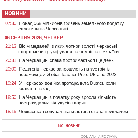
НОВИНИ
07:30
Понад 968 мільйонів гривень земельного податку
сплатили на Черкащині
06 СЕРПНЯ 2026, ЧЕТВЕР
21:13
Вісім медалей, з яких чотири золоті: черкаські
спортсмени тріумфували на чемпіонаті України
20:31
На Черкащині спека протримається ще день
20:00
Педагогів Черкас запрошують на зустріч із
переможцем Global Teacher Prize Ukraine 2023
19:24
У Черкасах водійка протаранила Duster, коли
здавала назад
18:50
На Черкащині з початку року зросла кількість
постраждалих від укусів тварин
18:15
Черкаська тренувальна квартира стала прикладом
для громад з усієї України
Всі новини
17:40
ЧНУ увійшов до 50 найпопулярніших вишів України
серед вступників
СОЦІАЛЬНА РЕКЛАМА