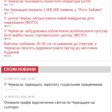
У Черкасах поховають полеглого оператора БпЛА
1 099
На Черкащині виграли 1 000 000 гривень у “Лото-Забава”
1 079
У центрі Черкас облаштували новий майданчик для
паркування (ФОТО)
910
У Черкасах забудовника зобов’язали розблокувати тротуар
біля майбутнього торговельного центру (ФОТО)
906
Вибоїни глибиною 20-30 см та шириною до 3 метрів: у
Черкасах просять відремонтувати під’їзд до житлових
будинків
885
СХОЖІ НОВИНИ
19 ЛЮТОГО 2026, 10:28
У Черкасах підвищать зарплату соціальним працівникам
13 ЛЮТОГО 2026, 09:40
Оновили графік відключення світла по Черкащині на
сьогодні