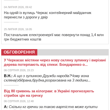
04 ЛИПНЯ 2026, 09:42
На одній із вулиць Черкас контейнерний майданчик
перенесли з дороги у двір
25 ЛИПНЯ 2026, 16:05
Постачальник електроенергії має повернути понад 1,4 млн
грн бюджетних коштів
ОБГОВОРЕННЯ
У Черкасах містяни через нову скляну зупинку і вирізані
дерева потерпають від спеки: Бондаренко о...
06 СЕРПНЯ 2026, 15:23
В.Н.:
А що з зупинкою Дружби народів?Чому вона
скляна(обідрана,брудна,розрахована на 3 людини...
Від 80 гривень за кілограм: в Україні прогнозують
стрибок цін на гречку
06 СЕРПНЯ 2026, 12:48
А:
Скільки кг гречки за такою вартістю може купити