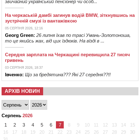
звичайний український пенсіонер чи особ...
На черкаській дамбі загинув водій BMW, зіткнувшись на
зустрічній смузі із вантажівкою
05 СЕРПНЯ 2026, 12:16
Georg Green:
26 липня їхав по трасі Умань-Золотоноша,
то це якийсь жах, від цих їздюків. На вїзді в ...
Середня зарплата на Черкащині перевищила 27 тисяч
гривень
03 СЕРПНЯ 2026, 18:37
Івченко:
Що за бредятина??? Які 27 середня??!!
АРХІВ НОВИН
Серпень
2026
1
2
3
4
5
6
7
8
9
10
11
12
13
14
15
16
17
18
19
20
21
22
23
24
25
26
27
28
29
30
31