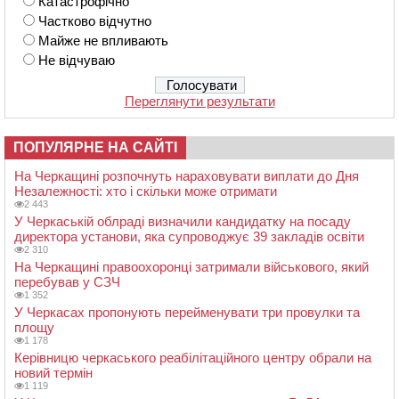
Катастрофічно
Частково відчутно
Майже не впливають
Не відчуваю
Переглянути результати
ПОПУЛЯРНЕ НА САЙТІ
На Черкащині розпочнуть нараховувати виплати до Дня
Незалежності: хто і скільки може отримати
2 443
У Черкаській облраді визначили кандидатку на посаду
директора установи, яка супроводжує 39 закладів освіти
2 310
На Черкащині правоохоронці затримали військового, який
перебував у СЗЧ
1 352
У Черкасах пропонують перейменувати три провулки та
площу
1 178
Керівницю черкаського реабілітаційного центру обрали на
новий термін
1 119