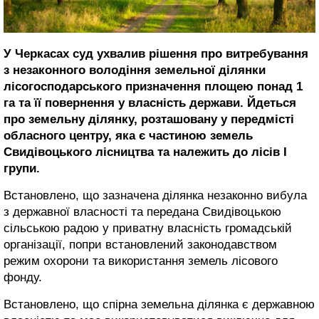
У Черкасах суд ухвалив рішення про витребування
з незаконного володіння земельної ділянки
лісогосподарського призначення площею понад 1
га та її повернення у власність держави. Йдеться
про земельну ділянку, розташовану у передмісті
обласного центру, яка є частиною земель
Свидівоцького лісництва та належить до лісів І
групи.
Встановлено, що зазначена ділянка незаконно вибула
з державної власності та передана Свидівоцькою
сільською радою у приватну власність громадській
організації, попри встановлений законодавством
режим охорони та використання земель лісового
фонду.
Встановлено, що спірна земельна ділянка є державною