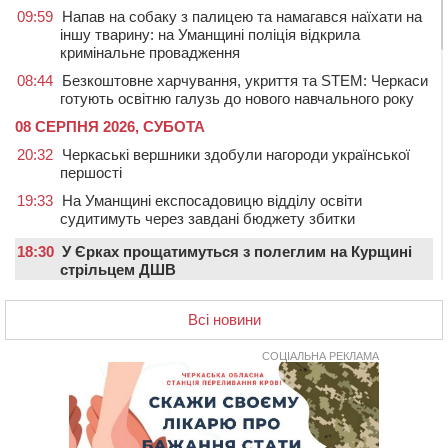
09:59
Напав на собаку з палицею та намагався наїхати на
іншу тварину: на Уманщині поліція відкрила
кримінальне провадження
08:44
Безкоштовне харчування, укриття та STEM: Черкаси
готують освітню галузь до нового навчального року
08 СЕРПНЯ 2026, СУБОТА
20:32
Черкаські вершники здобули нагороди української
першості
19:33
На Уманщині експосадовицю відділу освіти
судитимуть через завдані бюджету збитки
18:30
У Єрках прощатимуться з полеглим на Курщині
стрільцем ДШВ
17:29
Апеляційний суд підтвердив стягнення майже 250
Всі новини
тис. грн шкоди за незаконний вилов риби
16:07
У Черкасах за ніч виявили 15 порушників
СОЦІАЛЬНА РЕКЛАМА
комендантської години та 10 нетверезих водіїв
15:12
На Золотоніщині водійка збила пішохода, який
перебігав дорогу
14:11
На Черкащині прокуратура через суд вимагає взяти