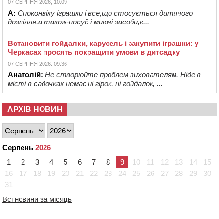
07 СЕРПНЯ 2026, 10:09
А:
Споконвіку іграшки і все,що стосується дитячого
дозвілля,а також-посуд і миючі засоби,к...
Встановити гойдалки, карусель і закупити іграшки: у
Черкасах просять покращити умови в дитсадку
07 СЕРПНЯ 2026, 09:36
Анатолій:
Не створюйте проблем вихователям. Ніде в
місті в садочках немає ні гірок, ні гойдалок, ...
АРХІВ НОВИН
Серпень
2026
1
2
3
4
5
6
7
8
9
10
11
12
13
14
15
16
17
18
19
20
21
22
23
24
25
26
27
28
29
30
31
Всі новини за місяць