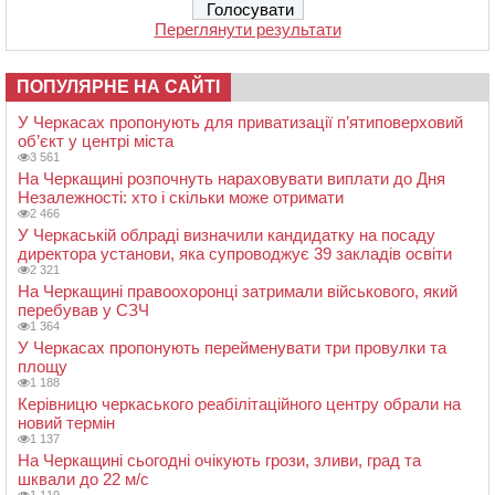
Переглянути результати
ПОПУЛЯРНЕ НА САЙТІ
У Черкасах пропонують для приватизації п’ятиповерховий
об’єкт у центрі міста
3 561
На Черкащині розпочнуть нараховувати виплати до Дня
Незалежності: хто і скільки може отримати
2 466
У Черкаській облраді визначили кандидатку на посаду
директора установи, яка супроводжує 39 закладів освіти
2 321
На Черкащині правоохоронці затримали військового, який
перебував у СЗЧ
1 364
У Черкасах пропонують перейменувати три провулки та
площу
1 188
Керівницю черкаського реабілітаційного центру обрали на
новий термін
1 137
На Черкащині сьогодні очікують грози, зливи, град та
шквали до 22 м/с
1 119