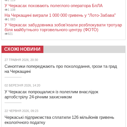
У Черкасах поховають полеглого оператора БпЛА
1 108
На Черкащині виграли 1 000 000 гривень у “Лото-Забава”
1 083
У Черкасах забудовника зобов’язали розблокувати тротуар
біля майбутнього торговельного центру (ФОТО)
921
СХОЖІ НОВИНИ
27 ТРАВНЯ 2026, 20:30
Синоптики попереджають про похолодання, грози та град
на Черкащині
02 БЕРЕЗНЯ 2026, 14:20
У Черкасах попрощалися із полеглим внаслідок
артобстрілу 24-річним захисником
22 ЧЕРВНЯ 2026, 09:23
Черкаські підприємства сплатили 126 мільйонів гривень
екологічного податку