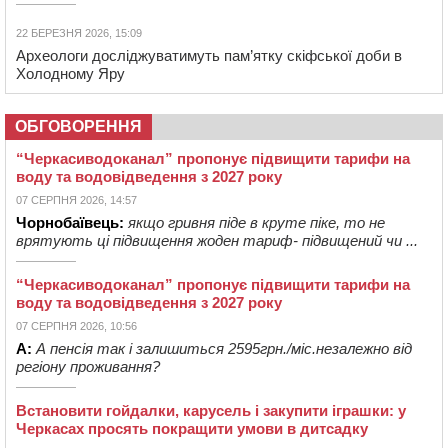
22 БЕРЕЗНЯ 2026, 15:09
Археологи досліджуватимуть пам’ятку скіфської доби в
Холодному Яру
ОБГОВОРЕННЯ
“Черкасиводоканал” пропонує підвищити тарифи на
воду та водовідведення з 2027 року
07 СЕРПНЯ 2026, 14:57
Чорнобаївець:
якщо гривня піде в круте піке, то не
врятують ці підвищення жоден тариф- підвищений чи ...
“Черкасиводоканал” пропонує підвищити тарифи на
воду та водовідведення з 2027 року
07 СЕРПНЯ 2026, 10:56
А:
А пенсія так і залишиться 2595грн./міс.незалежно від
регіону проживання?
Встановити гойдалки, карусель і закупити іграшки: у
Черкасах просять покращити умови в дитсадку