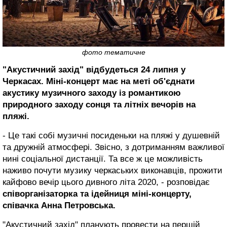
фото тематичне
"Акустичний захід" відбудеться 24 липня у
Черкасах. Міні-концерт має на меті об'єднати
акустику музичного заходу із романтикою
природного заходу сонця та літніх вечорів на
пляжі.
- Це такі собі музичні посиденьки на пляжі у душевній
та дружній атмосфері. Звісно, з дотриманням важливої
нині соціальної дистанції. Та все ж це можливість
наживо почути музику черкаських виконавців, прожити
кайфово вечір цього дивного літа 2020, - розповідає
співорганізаторка та ідейниця міні-концерту,
співачка Анна Петровська.
"Акустичний захід" планують провести на першій