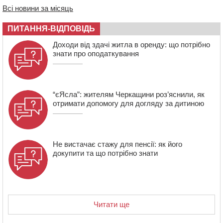
Всі новини за місяць
13:27
На Звенигородщині чоловік до смерті побив 82-
річного односельця
ПИТАННЯ-ВІДПОВІДЬ
12:57
У Черкасах СБУ викрила прокремлівську
Доходи від здачі житла в оренду: що потрібно
агітаторку, яка закликала до захоплення України
знати про оподаткування
“єЯсла”: жителям Черкащини роз’яснили, як
отримати допомогу для догляду за дитиною
Не вистачає стажу для пенсії: як його
докупити та що потрібно знати
Читати ще