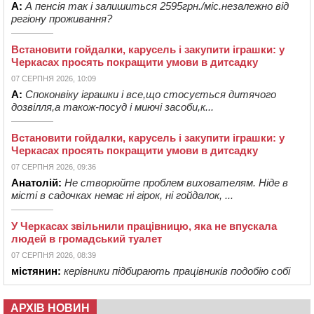
А:
А пенсія так і залишиться 2595грн./міс.незалежно від
регіону проживання?
Встановити гойдалки, карусель і закупити іграшки: у
Черкасах просять покращити умови в дитсадку
07 СЕРПНЯ 2026, 10:09
А:
Споконвіку іграшки і все,що стосується дитячого
дозвілля,а також-посуд і миючі засоби,к...
Встановити гойдалки, карусель і закупити іграшки: у
Черкасах просять покращити умови в дитсадку
07 СЕРПНЯ 2026, 09:36
Анатолій:
Не створюйте проблем вихователям. Ніде в
місті в садочках немає ні гірок, ні гойдалок, ...
У Черкасах звільнили працівницю, яка не впускала
людей в громадський туалет
07 СЕРПНЯ 2026, 08:39
містянин:
керівники підбирають працівників подобію собі
АРХІВ НОВИН