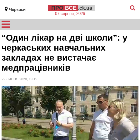
ПРО
ВСЕ
.ck.ua
Черкаси
07 серпня, 2026
“Один лікар на дві школи”: у
черкаських навчальних
закладах не вистачає
медпрацівників
22 ЛИПНЯ 2020, 19:15