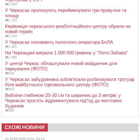
1 354
У Черкасах пропонують перейменувати три провулки та
площу
1 181
Керівницю черкаського реабілітаційного центру обрали на
новий термін
1 124
У Черкасах поховають полеглого оператора БпЛА
1 101
На Черкащині виграли 1 000 000 гривень у “Лото-Забава”
1 080
У центрі Черкас облаштували новий майданчик для
паркування (ФОТО)
910
У Черкасах забудовника зобов’язали розблокувати тротуар
біля майбутнього торговельного центру (ФОТО)
910
Вибоїни глибиною 20-30 см та шириною до 3 метрів: у
Черкасах просять відремонтувати під’їзд до житлових
будинків
886
СХОЖІ НОВИНИ
05 БЕРЕЗНЯ 2026, 09:18