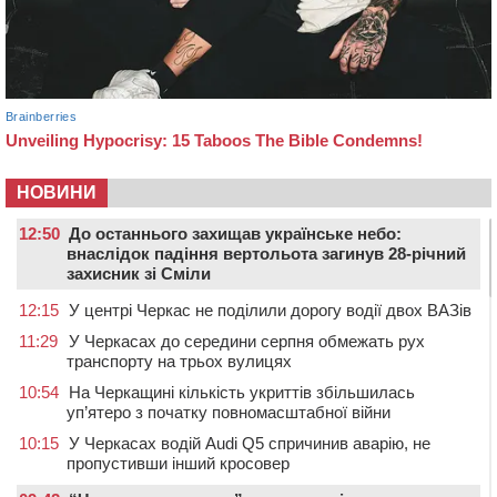
НОВИНИ
12:50
До останнього захищав українське небо:
внаслідок падіння вертольота загинув 28-річний
захисник зі Сміли
12:15
У центрі Черкас не поділили дорогу водії двох ВАЗів
11:29
У Черкасах до середини серпня обмежать рух
транспорту на трьох вулицях
10:54
На Черкащині кількість укриттів збільшилась
уп’ятеро з початку повномасштабної війни
10:15
У Черкасах водій Audi Q5 спричинив аварію, не
пропустивши інший кросовер