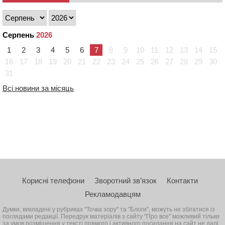
Серпень
2026
1
2
3
4
5
6
7
8
9
10
11
12
13
14
15
16
17
18
19
20
21
22
23
24
25
26
27
28
29
30
31
Всі новини за місяць
Корисні телефони
Зворотний зв’язок
Контакти
Рекламодавцям
Думки, викладені у рубриках "Точка зору" та "Блоги", можуть не збігатися із
поглядами редакції. Передрук матеріалів з сайту "Про все" можливий тільки
за умов розміщення у тексті прямого і активного посилання на сайт не далі