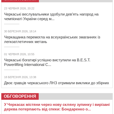
23 ЧЕРВНЯ 2026, 20:22
Черкаські веслувальники здобули дев’ять нагород на
чемпіонаті України серед м...
30 БЕРЕЗНЯ 2026, 18:14
Черкащанка перемогла на всеукраїнських змаганнях із
легкоатлетичних метань
01 ЧЕРВНЯ 2026, 10:55
Черкаські богатирі успішно виступили на B.E.S.T.
Powerlifting International C...
18 БЕРЕЗНЯ 2026, 13:38
Двоє гравців черкаського ЛНЗ отримали виклики до збірних
ОБГОВОРЕННЯ
У Черкасах містяни через нову скляну зупинку і вирізані
дерева потерпають від спеки: Бондаренко о...