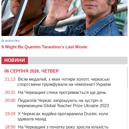
НОВИНИ
06 СЕРПНЯ 2026, ЧЕТВЕР
21:13
Вісім медалей, з яких чотири золоті: черкаські
спортсмени тріумфували на чемпіонаті України
20:31
На Черкащині спека протримається ще день
20:00
Педагогів Черкас запрошують на зустріч із
переможцем Global Teacher Prize Ukraine 2023
19:24
У Черкасах водійка протаранила Duster, коли
здавала назад
18:50
На Черкащині з початку року зросла кількість