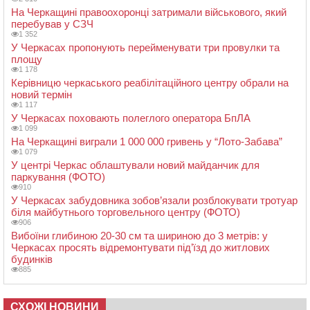
На Черкащині правоохоронці затримали військового, який
перебував у СЗЧ
1 352
У Черкасах пропонують перейменувати три провулки та
площу
1 178
Керівницю черкаського реабілітаційного центру обрали на
новий термін
1 117
У Черкасах поховають полеглого оператора БпЛА
1 099
На Черкащині виграли 1 000 000 гривень у “Лото-Забава”
1 079
У центрі Черкас облаштували новий майданчик для
паркування (ФОТО)
910
У Черкасах забудовника зобов’язали розблокувати тротуар
біля майбутнього торговельного центру (ФОТО)
906
Вибоїни глибиною 20-30 см та шириною до 3 метрів: у
Черкасах просять відремонтувати під’їзд до житлових
будинків
885
СХОЖІ НОВИНИ