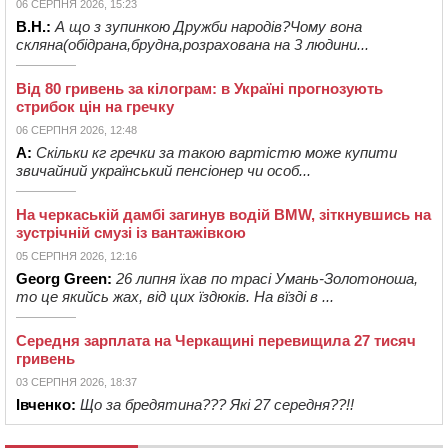
06 СЕРПНЯ 2026, 15:23
В.Н.:
А що з зупинкою Дружби народів?Чому вона
скляна(обідрана,брудна,розрахована на 3 людини...
Від 80 гривень за кілограм: в Україні прогнозують
стрибок цін на гречку
06 СЕРПНЯ 2026, 12:48
А:
Скільки кг гречки за такою вартістю може купити
звичайний український пенсіонер чи особ...
На черкаській дамбі загинув водій BMW, зіткнувшись на
зустрічній смузі із вантажівкою
05 СЕРПНЯ 2026, 12:16
Georg Green:
26 липня їхав по трасі Умань-Золотоноша,
то це якийсь жах, від цих їздюків. На вїзді в ...
Середня зарплата на Черкащині перевищила 27 тисяч
гривень
03 СЕРПНЯ 2026, 18:37
Івченко:
Що за бредятина??? Які 27 середня??!!