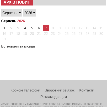
АРХІВ НОВИН
Серпень
2026
1
2
3
4
5
6
7
8
9
10
11
12
13
14
15
16
17
18
19
20
21
22
23
24
25
26
27
28
29
30
31
Всі новини за місяць
Корисні телефони
Зворотний зв’язок
Контакти
Рекламодавцям
Думки, викладені у рубриках "Точка зору" та "Блоги", можуть не збігатися із