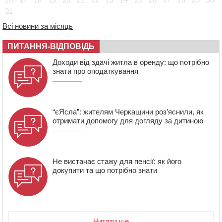
України
31
08:57
На Уманщині підрядника зобов’язали сплатити понад
670 тис грн штрафу за незаконні зміни до договору
Всі новини за місяць
08:20
Обрано претендента на посаду директора
ПИТАННЯ-ВІДПОВІДЬ
Мокрокалигірського психоневрологічного інтернату
07:23
Уманські міграційники видворили з країни грузина,
Доходи від здачі житла в оренду: що потрібно
який відсидів термін у колонії
знати про оподаткування
“єЯсла”: жителям Черкащини роз’яснили, як
отримати допомогу для догляду за дитиною
Не вистачає стажу для пенсії: як його
докупити та що потрібно знати
Читати ще