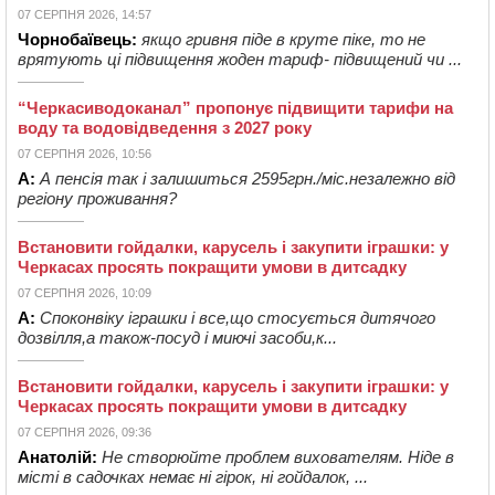
07 СЕРПНЯ 2026, 14:57
Чорнобаївець:
якщо гривня піде в круте піке, то не
врятують ці підвищення жоден тариф- підвищений чи ...
“Черкасиводоканал” пропонує підвищити тарифи на
воду та водовідведення з 2027 року
07 СЕРПНЯ 2026, 10:56
А:
А пенсія так і залишиться 2595грн./міс.незалежно від
регіону проживання?
Встановити гойдалки, карусель і закупити іграшки: у
Черкасах просять покращити умови в дитсадку
07 СЕРПНЯ 2026, 10:09
А:
Споконвіку іграшки і все,що стосується дитячого
дозвілля,а також-посуд і миючі засоби,к...
Встановити гойдалки, карусель і закупити іграшки: у
Черкасах просять покращити умови в дитсадку
07 СЕРПНЯ 2026, 09:36
Анатолій:
Не створюйте проблем вихователям. Ніде в
місті в садочках немає ні гірок, ні гойдалок, ...