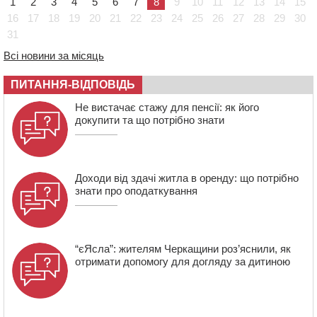
1
2
3
4
5
6
7
8
9
10
11
12
13
14
15
15:05
На Звенигородщині, попри заборону міськради,
проведуть “Ше.Fest”
16
17
18
19
20
21
22
23
24
25
26
27
28
29
30
31
14:31
У Каневі аномальна спека призвела до перебоїв у
роботі електромереж та комунальних служб
Всі новини за місяць
14:02
На Черкащині намолотили перший мільйон тонн
зерна нового врожаю
ПИТАННЯ-ВІДПОВІДЬ
13:40
На Кам’янщині сталася масштабна пожежа
Не вистачає стажу для пенсії: як його
сміттєзвалища
докупити та що потрібно знати
Доходи від здачі житла в оренду: що потрібно
знати про оподаткування
“єЯсла”: жителям Черкащини роз’яснили, як
отримати допомогу для догляду за дитиною