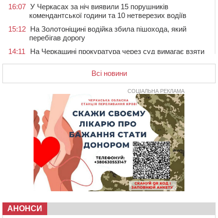
16:07
У Черкасах за ніч виявили 15 порушників
комендантської години та 10 нетверезих водіїв
15:12
На Золотоніщині водійка збила пішохода, який
перебігав дорогу
14:11
На Черкащині прокуратура через суд вимагає взяти
під охорону 188-річну церкву
Всі новини
13:00
У Смілі біля магазину під колесами вантажівки
загинула жінка
СОЦІАЛЬНА РЕКЛАМА
11:33
У Черкасах пропонують для приватизації
п’ятиповерховий об’єкт у центрі міста
10:00
Не вистачає стажу для пенсії: як його докупити та що
потрібно знати
08:23
У Черкасах виявили низку недоліків у гуртожитку, де
проживають ВПО
07 СЕРПНЯ 2026, П'ЯТНИЦЯ
20:55
На Черкащині врятували рідкісного чорного грифа
(ФОТО)
20:13
Черкаси виділять близько 20 млн грн на роботу
АНОНСИ
ліцею “Перспектива” до кінця року