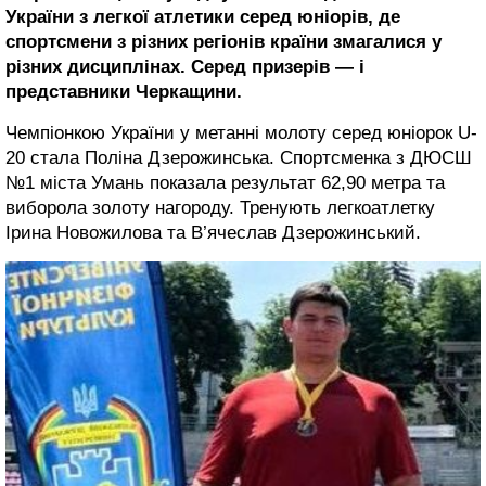
України з легкої атлетики серед юніорів, де
спортсмени з різних регіонів країни змагалися у
різних дисциплінах. Серед призерів — і
представники Черкащини.
Чемпіонкою України у метанні молоту серед юніорок U-
20 стала Поліна Дзерожинська. Спортсменка з ДЮСШ
№1 міста Умань показала результат 62,90 метра та
виборола золоту нагороду. Тренують легкоатлетку
Ірина Новожилова та В’ячеслав Дзерожинський.