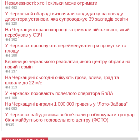
Незалежності: хто і скільки може отримати
2 463
У Черкаській облраді визначили кандидатку на посаду
директора установи, яка супроводжує 39 закладів освіти
2 320
На Черкащині правоохоронці затримали військового, який
перебував у СЗЧ
1 362
У Черкасах пропонують перейменувати три провулки та
площу
1 188
Керівницю черкаського реабілітаційного центру обрали на
новий термін
1 137
На Черкащині сьогодні очікують грози, зливи, град та
шквали до 22 м/с
1 113
У Черкасах поховають полеглого оператора БпЛА
1 108
На Черкащині виграли 1 000 000 гривень у “Лото-Забава”
1 083
У Черкасах забудовника зобов’язали розблокувати тротуар
біля майбутнього торговельного центру (ФОТО)
920