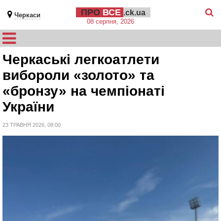
ПРО
ВСЕ
.ck.ua
Черкаси
08 серпня, 2026
Черкаські легкоатлети
вибороли «золото» та
«бронзу» на чемпіонаті
України
23 ТРАВНЯ 2026, 08:00