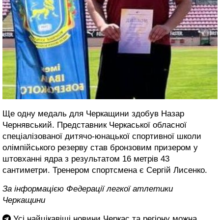
Ще одну медаль для Черкащини здобув Назар
Чернявський. Представник Черкаської обласної
спеціалізованої дитячо-юнацької спортивної школи
олімпійського резерву став бронзовим призером у
штовханні ядра з результатом 16 метрів 43
сантиметри. Тренером спортсмена є Сергій Лисенко.
За інформацією Федерації легкої атлетики
Черкащини
Усі найцікавіші новини Черкас та регіону можна