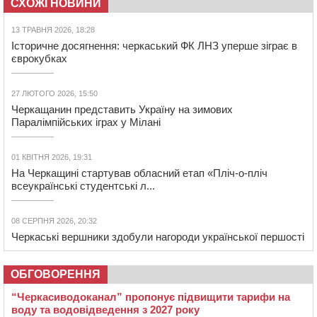
СХОЖІ НОВИНИ
13 ТРАВНЯ 2026, 18:28
Історичне досягнення: черкаський ФК ЛНЗ уперше зіграє в
єврокубках
27 ЛЮТОГО 2026, 15:50
Черкащанин представить Україну на зимових
Паралімпійських іграх у Мілані
01 КВІТНЯ 2026, 19:31
На Черкащині стартував обласний етап «Пліч-о-пліч
всеукраїнські студентські л...
08 СЕРПНЯ 2026, 20:32
Черкаські вершники здобули нагороди української першості
ОБГОВОРЕННЯ
“Черкасиводоканал” пропонує підвищити тарифи на
воду та водовідведення з 2027 року