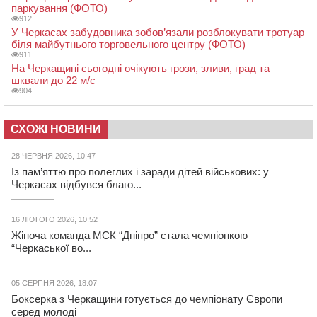
паркування (ФОТО)
912
У Черкасах забудовника зобов’язали розблокувати тротуар
біля майбутнього торговельного центру (ФОТО)
911
На Черкащині сьогодні очікують грози, зливи, град та
шквали до 22 м/с
904
СХОЖІ НОВИНИ
28 ЧЕРВНЯ 2026, 10:47
Із пам’яттю про полеглих і заради дітей військових: у
Черкасах відбувся благо...
16 ЛЮТОГО 2026, 10:52
Жіноча команда МСК “Дніпро” стала чемпіонкою
“Черкаської во...
05 СЕРПНЯ 2026, 18:07
Боксерка з Черкащини готується до чемпіонату Європи
серед молоді