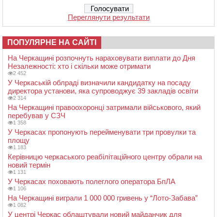
Переглянути результати
ПОПУЛЯРНЕ НА САЙТІ
На Черкащині розпочнуть нараховувати виплати до Дня
Незалежності: хто і скільки може отримати
2 452
У Черкаській облраді визначили кандидатку на посаду
директора установи, яка супроводжує 39 закладів освіти
2 314
На Черкащині правоохоронці затримали військового, який
перебував у СЗЧ
1 358
У Черкасах пропонують перейменувати три провулки та
площу
1 183
Керівницю черкаського реабілітаційного центру обрали на
новий термін
1 131
У Черкасах поховають полеглого оператора БпЛА
1 106
На Черкащині виграли 1 000 000 гривень у “Лото-Забава”
1 082
У центрі Черкас облаштували новий майданчик для