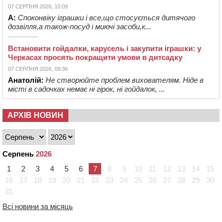
07 СЕРПНЯ 2026, 10:09
А:
Споконвіку іграшки і все,що стосується дитячого
дозвілля,а також-посуд і миючі засоби,к...
Встановити гойдалки, карусель і закупити іграшки: у
Черкасах просять покращити умови в дитсадку
07 СЕРПНЯ 2026, 09:36
Анатолій:
Не створюйте проблем вихователям. Ніде в
місті в садочках немає ні гірок, ні гойдалок, ...
АРХІВ НОВИН
Серпень
2026
1
2
3
4
5
6
7
8
9
10
11
12
13
14
15
16
17
18
19
20
21
22
23
24
25
26
27
28
29
30
31
Всі новини за місяць