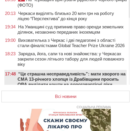
(ФОТО)
20:13
Черкаси виділять близько 20 млн грн на роботу
ліцею “Перспектива” до кінця року
19:34
На Уманщині суд припинив право оренди земельних
ділянок, незаконно переданих іноземцем
19:00
Вихователька з Черкас і дві педагогині з області
стали фіналістками Global Teacher Prize Ukraine 2026
18:23
Зарядка, йога, сапи та нові знайомства: у Черкасах
закрили сезон літнього табору для людей поважного
віку
17:48
“Це страшна несправедливість”: мати хворого на
СМА 13-річного хлопця із Драбівщини просить
ОВА виділити кошти на дороговартісні ліки
17:15
На Уманщині судитимуть колишню очільницю відділу
Всі новини
освіти через закупівлю електрики за завищеною
ціною
СОЦІАЛЬНА РЕКЛАМА
16:40
У Черкасах провели в останню путь двох
загиблих воїнів
16:07
До 1 вересня у Черкасах оновлюють дорожню