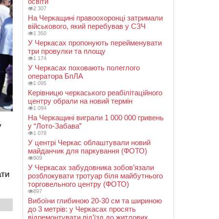
освіти
2 307
На Черкащині правоохоронці затримали
військового, який перебував у СЗЧ
1 350
У Черкасах пропонують перейменувати
три провулки та площу
1 174
У Черкасах поховають полеглого
оператора БпЛА
1 095
Керівницю черкаського реабілітаційного
центру обрали на новий термін
1 094
На Черкащині виграли 1 000 000 гривень
у
у “Лото-Забава”
1 078
У центрі Черкас облаштували новий
майданчик для паркування (ФОТО)
909
У Черкасах забудовника зобов’язали
ати
розблокувати тротуар біля майбутнього
торговельного центру (ФОТО)
897
Вибоїни глибиною 20-30 см та шириною
до 3 метрів: у Черкасах просять
відремонтувати під’їзд до житлових