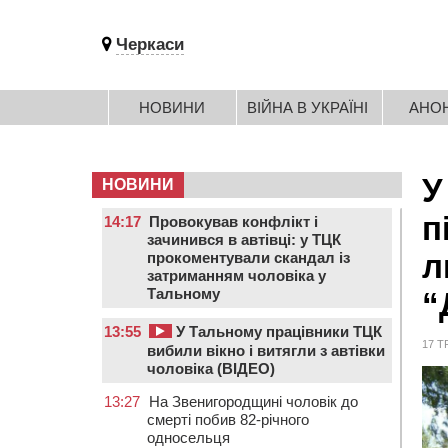
Черкаси
НОВИНИ
ВІЙНА В УКРАЇНІ
АНО
У
НОВИНИ
п
14:17
Провокував конфлікт і
зачинився в автівці: у ТЦК
л
прокоментували скандал із
затриманням чоловіка у
Тальному
“
13:55
У Тальному працівники ТЦК
17 Т
вибили вікно і витягли з автівки
чоловіка (ВІДЕО)
13:27
На Звенигородщині чоловік до
смерті побив 82-річного
односельця