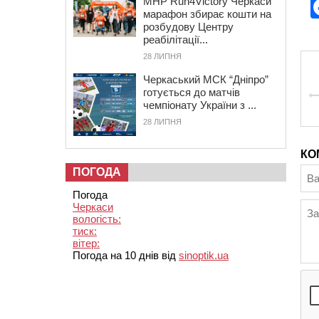
MHP Run4Victory Черкаси
марафон збирає кошти на
розбудову Центру
реабілітації...
28 ЛИПНЯ
Черкаський МСК “Дніпро”
готується до матчів
чемпіонату України з ...
28 ЛИПНЯ
КО
ПОГОДА
Погода
Черкаси
вологість:
тиск:
вітер:
Погода на 10 днів від
sinoptik.ua