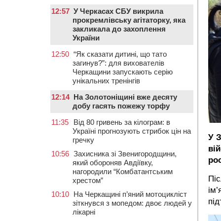
12:57
У Черкасах СБУ викрила
прокремлівську агітаторку, яка
закликала до захоплення
України
12:50
“Як сказати дитині, що тато
загинув?”: для вихователів
Черкащини запускають серію
унікальних тренінгів
12:14
На Золотоніщині вже десяту
добу гасять пожежу торфу
11:35
Від 80 гривень за кілограм: в
Україні прогнозують стрибок цін на
У 
гречку
ві
10:56
Захисника зі Звенигородщини,
ро
який обороняв Авдіївку,
нагородили “Комбатантським
Піс
хрестом”
ім’
10:10
На Черкащині п’яний мотоцикліст
під
зіткнувся з мопедом: двоє людей у
лікарні