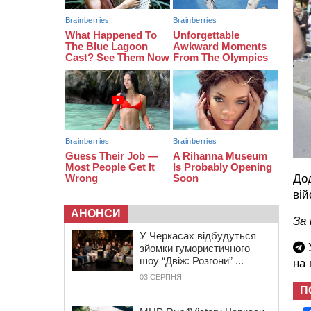
військового, який потрапив у полон
під час бою на Київщині
14:03
Постраждав водій і неповнолітня
пасажирка: у Чорнобаї мотоцикліст
врізався у легковик
13:30
Раптово помер: у Черкасах
попрощалися із 35-річним
прикордонником
Дод
ві
АНОНСИ
За 
У Черкасах відбудуться
У
зйомки гумористичного
шоу “Двіж: Розгони” ...
на
03 СЕРПНЯ
П