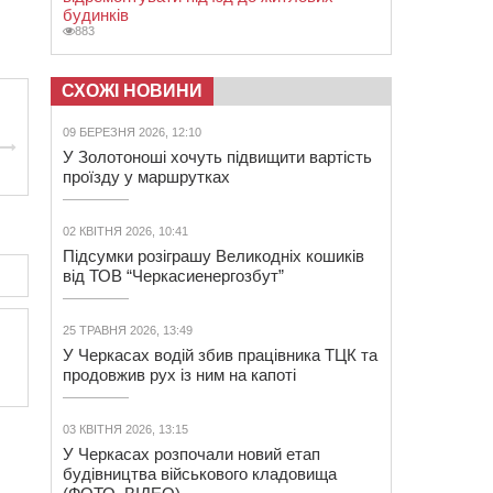
будинків
883
СХОЖІ НОВИНИ
09 БЕРЕЗНЯ 2026, 12:10
У Золотоноші хочуть підвищити вартість
проїзду у маршрутках
02 КВІТНЯ 2026, 10:41
Підсумки розіграшу Великодніх кошиків
від ТОВ “Черкасиенергозбут”
25 ТРАВНЯ 2026, 13:49
У Черкасах водій збив працівника ТЦК та
продовжив рух із ним на капоті
03 КВІТНЯ 2026, 13:15
У Черкасах розпочали новий етап
будівництва військового кладовища