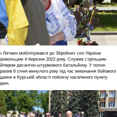
н Литвин мобілізувався до Збройних сил України
ровольцем 4 березня 2022 року. Служив стрільцем-
айпером десантно-штурмового батальйону. У полон
рапив 6 січня минулого року під час виконання бойового
дання в Курській області поблизу населеного пункту
рдин.