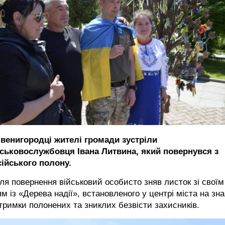
Звенигородці жителі громади зустріли
йськовослужбовця Івана Литвина, який повернувся з
сійського полону.
ля повернення військовий особисто зняв листок зі своїм
ям із «Дерева надії», встановленого у центрі міста на зна
тримки полонених та зниклих безвісти захисників.