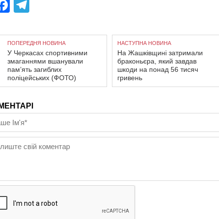
Facebook
Telegram
ПОПЕРЕДНЯ НОВИНА
НАСТУПНА НОВИНА
У Черкасах спортивними
На Жашківщині затримали
змаганнями вшанували
браконьєра, який завдав
пам’ять загиблих
шкоди на понад 56 тисяч
поліцейських (ФОТО)
гривень
МЕНТАРІ