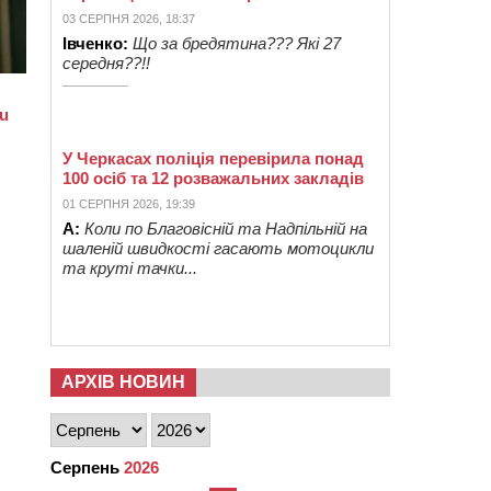
03 СЕРПНЯ 2026, 18:37
Івченко:
Що за бредятина??? Які 27
середня??!!
У Черкасах поліція перевірила понад
100 осіб та 12 розважальних закладів
01 СЕРПНЯ 2026, 19:39
А:
Коли по Благовісній та Надпільній на
шаленій швидкості гасають мотоцикли
та круті тачки...
АРХІВ НОВИН
Серпень
2026