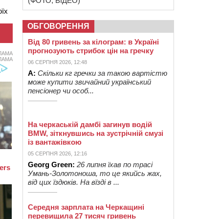
(ФОТО, ВІДЕО)
оїх
ОБГОВОРЕННЯ
Від 80 гривень за кілограм: в Україні
прогнозують стрибок цін на гречку
ЛАМА
ЛАМА
06 СЕРПНЯ 2026, 12:48
А:
Скільки кг гречки за такою вартістю
може купити звичайний український
пенсіонер чи особ...
На черкаській дамбі загинув водій
BMW, зіткнувшись на зустрічній смузі
із вантажівкою
05 СЕРПНЯ 2026, 12:16
Georg Green:
26 липня їхав по трасі
Умань-Золотоноша, то це якийсь жах,
від цих їздюків. На вїзді в ...
Середня зарплата на Черкащині
перевищила 27 тисяч гривень