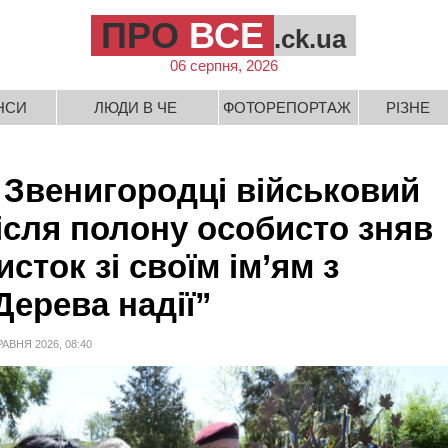
ПРО
ВСЕ
.ck.ua
06 серпня, 2026
НСИ
ЛЮДИ В ЧЕ
ФОТОРЕПОРТАЖ
РІЗНЕ
 Звенигородці військовий
ісля полону особисто зняв
исток зі своїм ім’ям з
Дерева надії”
РАВНЯ 2026, 08:40