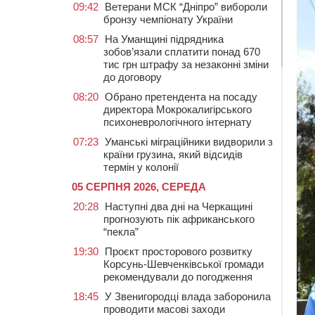
09:42
Ветерани МСК “Дніпро” вибороли
бронзу чемпіонату України
08:57
На Уманщині підрядника
зобов’язали сплатити понад 670
тис грн штрафу за незаконні зміни
до договору
08:20
Обрано претендента на посаду
директора Мокрокалигірського
психоневрологічного інтернату
07:23
Уманські міграційники видворили з
країни грузина, який відсидів
термін у колонії
05 СЕРПНЯ 2026, СЕРЕДА
20:28
Наступні два дні на Черкащині
прогнозують пік африканського
“пекла”
19:30
Проєкт просторового розвитку
Корсунь-Шевченківської громади
рекомендували до погодження
18:45
У Звенигородці влада заборонила
проводити масові заходи