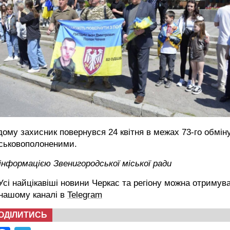
ому захисник повернувся 24 квітня в межах 73-го обмін
йськовополоненими.
інформацією Звенигородської міської ради
сі найцікавіші новини Черкас та регіону можна отримув
 нашому каналі в
Telegram
ОДІЛИТИСЬ