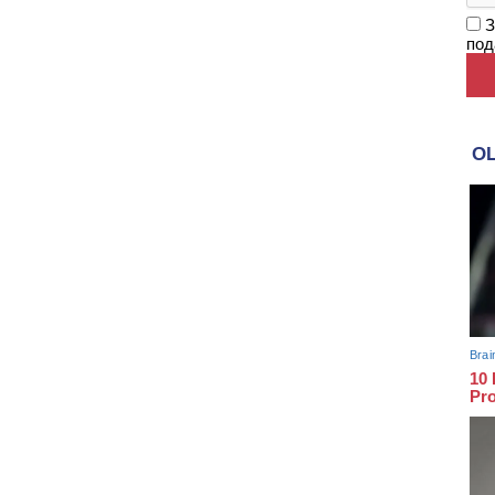
З
под