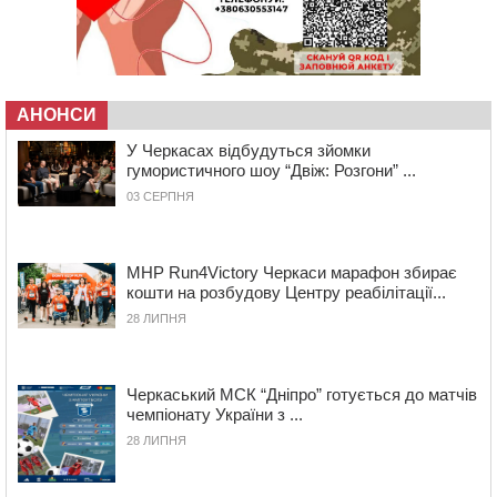
14:53
У Черкасах містяни через нову скляну зупинку і
вирізані дерева потерпають від спеки: Бондаренко
обіцяє масштабне озеленення
14:17
Провокував конфлікт і зачинився в автівці: у ТЦК
АНОНСИ
прокоментували скандал із затриманням
чоловіка у Тальному
У Черкасах відбудуться зйомки
гумористичного шоу “Двіж: Розгони” ...
13:55
У Тальному працівники ТЦК вибили вікно і
03 СЕРПНЯ
витягли з автівки чоловіка (ВІДЕО)
13:27
На Звенигородщині чоловік до смерті побив 82-
річного односельця
MHP Run4Victory Черкаси марафон збирає
кошти на розбудову Центру реабілітації...
12:57
У Черкасах СБУ викрила прокремлівську
28 ЛИПНЯ
агітаторку, яка закликала до захоплення України
12:50
“Як сказати дитині, що тато загинув?”: для
вихователів Черкащини запускають серію унікальних
Черкаський МСК “Дніпро” готується до матчів
тренінгів
чемпіонату України з ...
12:14
На Золотоніщині вже десяту добу гасять пожежу
28 ЛИПНЯ
торфу
11:35
Від 80 гривень за кілограм: в Україні прогнозують