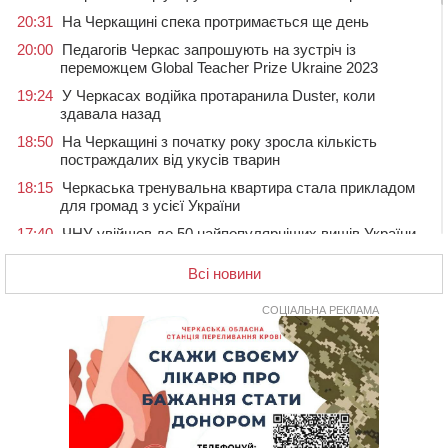
20:31
На Черкащині спека протримається ще день
20:00
Педагогів Черкас запрошують на зустріч із
переможцем Global Teacher Prize Ukraine 2023
19:24
У Черкасах водійка протаранила Duster, коли
здавала назад
18:50
На Черкащині з початку року зросла кількість
постраждалих від укусів тварин
18:15
Черкаська тренувальна квартира стала прикладом
для громад з усієї України
17:40
ЧНУ увійшов до 50 найпопулярніших вишів України
серед вступників
Всі новини
17:07
На Хімселищі у Черкасах облаштували новий
контейнерний майданчик
СОЦІАЛЬНА РЕКЛАМА
16:32
Без розтину грудної клітки: у Черкасах 75-річній
пацієнтці замінили аортальний клапан
16:00
У Черкаському онкоцентрі встановили сонячну
електростанцію за понад пів мільйона гривень
15:30
У Київській області прощаються з полеглим на
фронті жителем Монастирищини