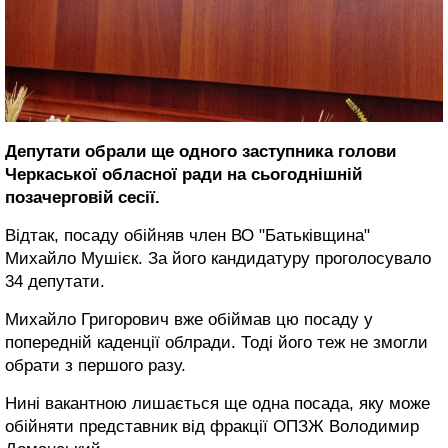
Депутати обрали ще одного заступника голови
Черкаської обласної ради на сьогоднішній
позачерговій сесії.
Відтак, посаду обійняв член ВО "Батьківщина"
Михайло Мушієк. За його кандидатуру проголосувало
34 депутати.
Михайло Григорович вже обіймав цю посаду у
попередній каденції облради. Тоді його теж не змогли
обрати з першого разу.
Нині вакантною лишається ще одна посада, яку може
обійняти представник від фракції ОПЗЖ Володимир