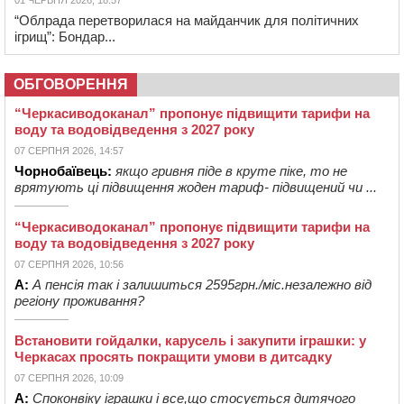
01 ЧЕРВНЯ 2026, 18:57
“Облрада перетворилася на майданчик для політичних
ігрищ”: Бондар...
ОБГОВОРЕННЯ
“Черкасиводоканал” пропонує підвищити тарифи на
воду та водовідведення з 2027 року
07 СЕРПНЯ 2026, 14:57
Чорнобаївець:
якщо гривня піде в круте піке, то не
врятують ці підвищення жоден тариф- підвищений чи ...
“Черкасиводоканал” пропонує підвищити тарифи на
воду та водовідведення з 2027 року
07 СЕРПНЯ 2026, 10:56
А:
А пенсія так і залишиться 2595грн./міс.незалежно від
регіону проживання?
Встановити гойдалки, карусель і закупити іграшки: у
Черкасах просять покращити умови в дитсадку
07 СЕРПНЯ 2026, 10:09
А:
Споконвіку іграшки і все,що стосується дитячого