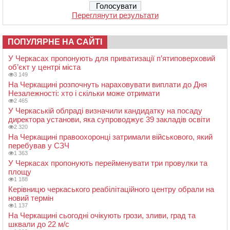
Переглянути результати
ПОПУЛЯРНЕ НА САЙТІ
У Черкасах пропонують для приватизації п’ятиповерховий
об’єкт у центрі міста
3 149
На Черкащині розпочнуть нараховувати виплати до Дня
Незалежності: хто і скільки може отримати
2 465
У Черкаській облраді визначили кандидатку на посаду
директора установи, яка супроводжує 39 закладів освіти
2 320
На Черкащині правоохоронці затримали військового, який
перебував у СЗЧ
1 363
У Черкасах пропонують перейменувати три провулки та
площу
1 188
Керівницю черкаського реабілітаційного центру обрали на
новий термін
1 137
На Черкащині сьогодні очікують грози, зливи, град та
шквали до 22 м/с