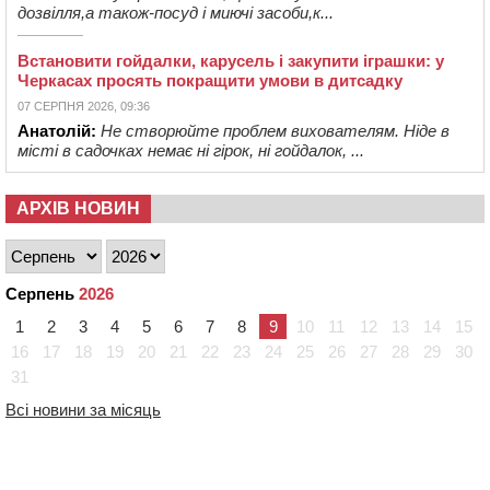
дозвілля,а також-посуд і миючі засоби,к...
Встановити гойдалки, карусель і закупити іграшки: у
Черкасах просять покращити умови в дитсадку
07 СЕРПНЯ 2026, 09:36
Анатолій:
Не створюйте проблем вихователям. Ніде в
місті в садочках немає ні гірок, ні гойдалок, ...
АРХІВ НОВИН
Серпень
2026
1
2
3
4
5
6
7
8
9
10
11
12
13
14
15
16
17
18
19
20
21
22
23
24
25
26
27
28
29
30
31
Всі новини за місяць