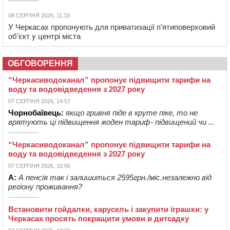
08 СЕРПНЯ 2026, 11:33
У Черкасах пропонують для приватизації п’ятиповерховий
об’єкт у центрі міста
ОБГОВОРЕННЯ
“Черкасиводоканал” пропонує підвищити тарифи на
воду та водовідведення з 2027 року
07 СЕРПНЯ 2026, 14:57
Чорнобаївець:
якщо гривня піде в круте піке, то не
врятують ці підвищення жоден тариф- підвищений чи ...
“Черкасиводоканал” пропонує підвищити тарифи на
воду та водовідведення з 2027 року
07 СЕРПНЯ 2026, 10:56
А:
А пенсія так і залишиться 2595грн./міс.незалежно від
регіону проживання?
Встановити гойдалки, карусель і закупити іграшки: у
Черкасах просять покращити умови в дитсадку