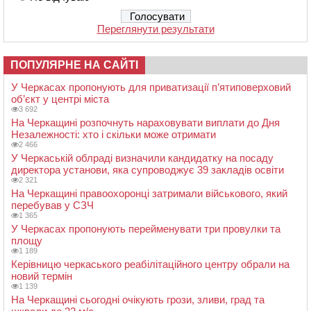
Переглянути результати
ПОПУЛЯРНЕ НА САЙТІ
У Черкасах пропонують для приватизації п’ятиповерховий
об’єкт у центрі міста
3 692
На Черкащині розпочнуть нараховувати виплати до Дня
Незалежності: хто і скільки може отримати
2 466
У Черкаській облраді визначили кандидатку на посаду
директора установи, яка супроводжує 39 закладів освіти
2 321
На Черкащині правоохоронці затримали військового, який
перебував у СЗЧ
1 365
У Черкасах пропонують перейменувати три провулки та
площу
1 189
Керівницю черкаського реабілітаційного центру обрали на
новий термін
1 139
На Черкащині сьогодні очікують грози, зливи, град та