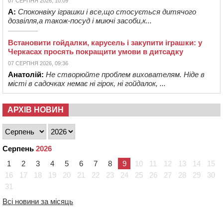
07 СЕРПНЯ 2026, 10:09
А:
Споконвіку іграшки і все,що стосується дитячого
дозвілля,а також-посуд і миючі засоби,к...
Встановити гойдалки, карусель і закупити іграшки: у
Черкасах просять покращити умови в дитсадку
07 СЕРПНЯ 2026, 09:36
Анатолій:
Не створюйте проблем вихователям. Ніде в
місті в садочках немає ні гірок, ні гойдалок, ...
АРХІВ НОВИН
Серпень
2026
1
2
3
4
5
6
7
8
9
10
11
12
13
14
15
16
17
18
19
20
21
22
23
24
25
26
27
28
29
30
31
Всі новини за місяць