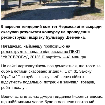
9 вересня тендерний комітет Черкаської міськради
скасував результати конкурсу на проведення
реконструкції відрізку бульвару Шевченка.
Нагадаємо,
найменшу пропозицію на
реконструкцію подало підприємство ПВКП
“УКРЄВРОБУД 2013″. Її вартість – 41 млн грн
.
На сайті держзакупівель повідомляється, що торги за
обома лотами скасовано згідно ч. 1 ст. 31 Закону
України “Про публічні закупівлі” через нібито
відсутність подальшої потреби в закупівлі товарів,
робіт і послуг.
Водночас із власних джерел виданню
Інфоміст
відомо,
що найближчим часом буде оголошено повторний