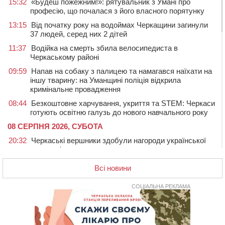
15:32
«Будеш пожежним!»: рятувальник з Умані про
професію, що почалася з його власного порятунку
13:15
Від початку року на водоймах Черкащини загинули
37 людей, серед них 2 дітей
11:37
Водійка на смерть збила велосипедиста в
Черкаському районі
09:59
Напав на собаку з палицею та намагався наїхати на
іншу тварину: на Уманщині поліція відкрила
кримінальне провадження
08:44
Безкоштовне харчування, укриття та STEM: Черкаси
готують освітню галузь до нового навчального року
08 СЕРПНЯ 2026, СУБОТА
20:32
Черкаські вершники здобули нагороди української
першості
19:33
На Уманщині експосадовицю відділу освіти
Всі новини
судитимуть через завдані бюджету збитки
СОЦІАЛЬНА РЕКЛАМА
18:30
У Єрках прощатимуться з полеглим на Курщині
стрільцем ДШВ
17:29
Апеляційний суд підтвердив стягнення майже 250
тис. грн шкоди за незаконний вилов риби