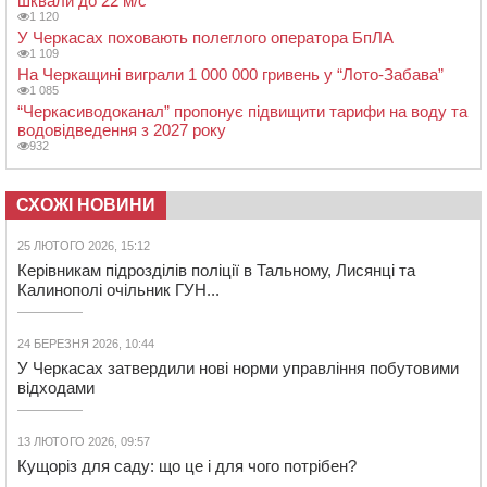
шквали до 22 м/с
1 120
У Черкасах поховають полеглого оператора БпЛА
1 109
На Черкащині виграли 1 000 000 гривень у “Лото-Забава”
1 085
“Черкасиводоканал” пропонує підвищити тарифи на воду та
водовідведення з 2027 року
932
СХОЖІ НОВИНИ
25 ЛЮТОГО 2026, 15:12
Керівникам підрозділів поліції в Тальному, Лисянці та
Калинополі очільник ГУН...
24 БЕРЕЗНЯ 2026, 10:44
У Черкасах затвердили нові норми управління побутовими
відходами
13 ЛЮТОГО 2026, 09:57
Кущоріз для саду: що це і для чого потрібен?