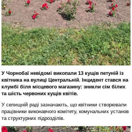
У Чорнобаї невідомі викопали 13 кущів петуній із
квітника на вулиці Центральній. Інцидент стався на
клумбі біля місцевого магазину: зникли сім білих
та шість червоних кущів квітів.
У селищній раді зазначають, що квітники створювали
працівники виконавчого комітету, комунальних установ
та структурних підрозділів.