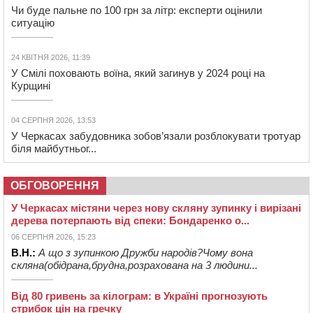
Чи буде пальне по 100 грн за літр: експерти оцінили
ситуацію
24 КВІТНЯ 2026, 11:39
У Смілі поховають воїна, який загинув у 2024 році на
Курщині
04 СЕРПНЯ 2026, 13:53
У Черкасах забудовника зобов’язали розблокувати тротуар
біля майбутньог...
ОБГОВОРЕННЯ
У Черкасах містяни через нову скляну зупинку і вирізані
дерева потерпають від спеки: Бондаренко о...
06 СЕРПНЯ 2026, 15:23
В.Н.:
А що з зупинкою Дружби народів?Чому вона
скляна(обідрана,брудна,розрахована на 3 людини...
Від 80 гривень за кілограм: в Україні прогнозують
стрибок цін на гречку