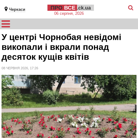
ПРО
ВСЕ
.ck.ua
Черкаси
06 серпня, 2026
У центрі Чорнобая невідомі
викопали і вкрали понад
десяток кущів квітів
08 ЧЕРВНЯ 2026, 17:26