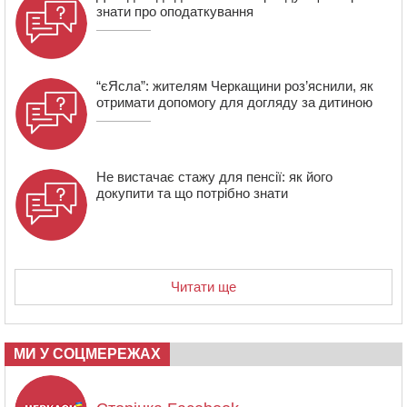
незаконне будівництво
знати про оподаткування
15:38
У лікарні померла жінка, яку на пішохідному переході
в Черкаському районі збила автівка
“єЯсла”: жителям Черкащини роз’яснили, як
отримати допомогу для догляду за дитиною
Не вистачає стажу для пенсії: як його
докупити та що потрібно знати
Читати ще
МИ У СОЦМЕРЕЖАХ