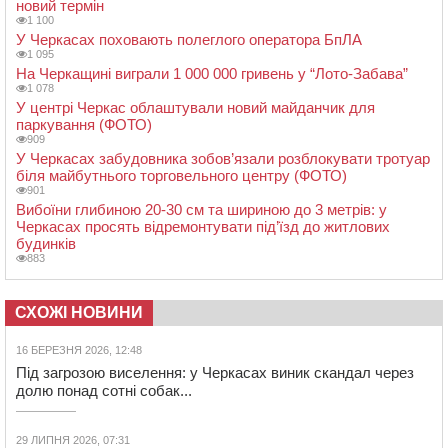
новий термін
1 100
У Черкасах поховають полеглого оператора БпЛА
1 095
На Черкащині виграли 1 000 000 гривень у “Лото-Забава”
1 078
У центрі Черкас облаштували новий майданчик для
паркування (ФОТО)
909
У Черкасах забудовника зобов’язали розблокувати тротуар
біля майбутнього торговельного центру (ФОТО)
901
Вибоїни глибиною 20-30 см та шириною до 3 метрів: у
Черкасах просять відремонтувати під’їзд до житлових
будинків
883
СХОЖІ НОВИНИ
16 БЕРЕЗНЯ 2026, 12:48
Під загрозою виселення: у Черкасах виник скандал через
долю понад сотні собак...
29 ЛИПНЯ 2026, 07:31