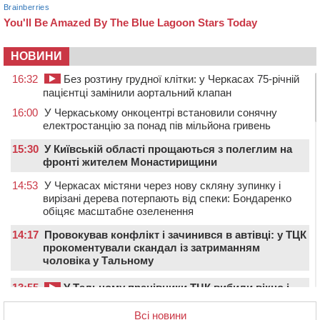
НОВИНИ
16:32
Без розтину грудної клітки: у Черкасах 75-річній
пацієнтці замінили аортальний клапан
16:00
У Черкаському онкоцентрі встановили сонячну
електростанцію за понад пів мільйона гривень
15:30
У Київській області прощаються з полеглим на
фронті жителем Монастирищини
14:53
У Черкасах містяни через нову скляну зупинку і
вирізані дерева потерпають від спеки: Бондаренко
обіцяє масштабне озеленення
14:17
Провокував конфлікт і зачинився в автівці: у ТЦК
прокоментували скандал із затриманням
чоловіка у Тальному
13:55
У Тальному працівники ТЦК вибили вікно і
витягли з автівки чоловіка (ВІДЕО)
Всі новини