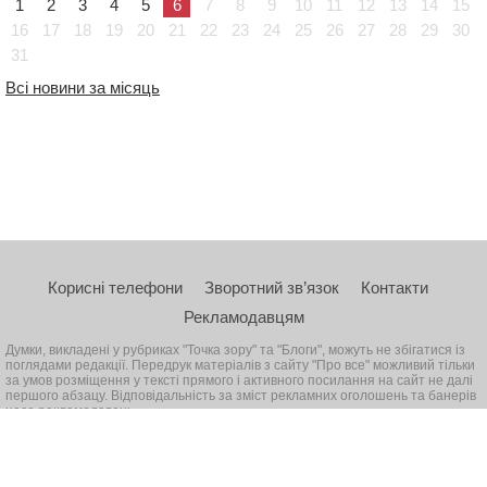
1
2
3
4
5
6
7
8
9
10
11
12
13
14
15
16
17
18
19
20
21
22
23
24
25
26
27
28
29
30
31
Всі новини за місяць
Корисні телефони
Зворотний зв’язок
Контакти
Рекламодавцям
Думки, викладені у рубриках "Точка зору" та "Блоги", можуть не збігатися із
поглядами редакції. Передрук матеріалів з сайту "Про все" можливий тільки
за умов розміщення у тексті прямого і активного посилання на сайт не далі
першого абзацу. Відповідальність за зміст рекламних оголошень та банерів
несе рекламодавець
© 2026, Всі права захищені