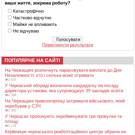
ваше життя, зокрема роботу?
Катастрофічно
Частково відчутно
Майже не впливають
Не відчуваю
Переглянути результати
ПОПУЛЯРНЕ НА САЙТІ
На Черкащині розпочнуть нараховувати виплати до Дня
Незалежності: хто і скільки може отримати
2 437
У Черкаській облраді визначили кандидатку на посаду
директора установи, яка супроводжує 39 закладів освіти
2 308
На Черкащині правоохоронці затримали військового, який
перебував у СЗЧ
1 350
У Черкасах пропонують перейменувати три провулки та
площу
1 176
Керівницю черкаського реабілітаційного центру обрали на