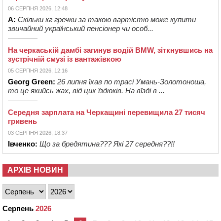
06 СЕРПНЯ 2026, 12:48
А:
Скільки кг гречки за такою вартістю може купити
звичайний український пенсіонер чи особ...
На черкаській дамбі загинув водій BMW, зіткнувшись на
зустрічній смузі із вантажівкою
05 СЕРПНЯ 2026, 12:16
Georg Green:
26 липня їхав по трасі Умань-Золотоноша,
то це якийсь жах, від цих їздюків. На вїзді в ...
Середня зарплата на Черкащині перевищила 27 тисяч
гривень
03 СЕРПНЯ 2026, 18:37
Івченко:
Що за бредятина??? Які 27 середня??!!
АРХІВ НОВИН
Серпень
2026