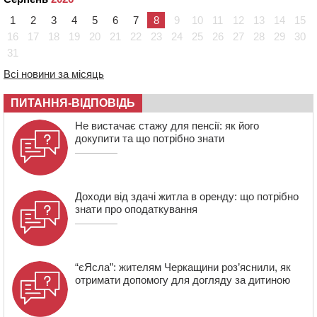
Черкасах відкрили спортивно-реабілітаційний центр
1
2
3
4
5
6
7
8
9
10
11
12
13
14
15
15:05
На Звенигородщині, попри заборону міськради,
проведуть “Ше.Fest”
16
17
18
19
20
21
22
23
24
25
26
27
28
29
30
31
14:31
У Каневі аномальна спека призвела до перебоїв у
роботі електромереж та комунальних служб
Всі новини за місяць
14:02
На Черкащині намолотили перший мільйон тонн
зерна нового врожаю
ПИТАННЯ-ВІДПОВІДЬ
13:40
На Кам’янщині сталася масштабна пожежа
Не вистачає стажу для пенсії: як його
сміттєзвалища
докупити та що потрібно знати
Доходи від здачі житла в оренду: що потрібно
знати про оподаткування
“єЯсла”: жителям Черкащини роз’яснили, як
отримати допомогу для догляду за дитиною