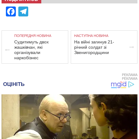
Facebook
Telegram
ПОПЕРЕДНЯ НОВИНА
НАСТУПНА НОВИНА
Судитимуть двох
На війні загинув 21-
жашківчан, які
річний солдат зі
організували
Звенигородщини
наркобізнес
РЕКЛАМА
РЕКЛАМА