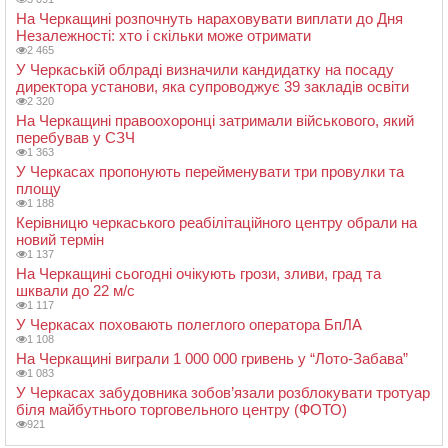
На Черкащині розпочнуть нараховувати виплати до Дня
Незалежності: хто і скільки може отримати
2 465
У Черкаській облраді визначили кандидатку на посаду
директора установи, яка супроводжує 39 закладів освіти
2 320
На Черкащині правоохоронці затримали військового, який
перебував у СЗЧ
1 363
У Черкасах пропонують перейменувати три провулки та
площу
1 188
Керівницю черкаського реабілітаційного центру обрали на
новий термін
1 137
На Черкащині сьогодні очікують грози, зливи, град та
шквали до 22 м/с
1 117
У Черкасах поховають полеглого оператора БпЛА
1 108
На Черкащині виграли 1 000 000 гривень у “Лото-Забава”
1 083
У Черкасах забудовника зобов’язали розблокувати тротуар
біля майбутнього торговельного центру (ФОТО)
921