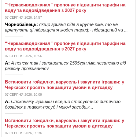
“Черкасиводоканал” пропонує підвищити тарифи на
воду та водовідведення з 2027 року
07 СЕРПНЯ 2026, 14:57
Чорнобаївець:
якщо гривня піде в круте піке, то не
врятують ці підвищення жоден тариф- підвищений чи ...
“Черкасиводоканал” пропонує підвищити тарифи на
воду та водовідведення з 2027 року
07 СЕРПНЯ 2026, 10:56
А:
А пенсія так і залишиться 2595грн./міс.незалежно від
регіону проживання?
Встановити гойдалки, карусель і закупити іграшки: у
Черкасах просять покращити умови в дитсадку
07 СЕРПНЯ 2026, 10:09
А:
Споконвіку іграшки і все,що стосується дитячого
дозвілля,а також-посуд і миючі засоби,к...
Встановити гойдалки, карусель і закупити іграшки: у
Черкасах просять покращити умови в дитсадку
07 СЕРПНЯ 2026, 09:36