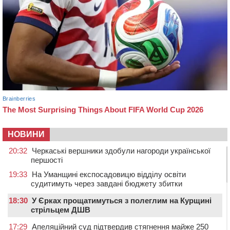
НОВИНИ
20:32
Черкаські вершники здобули нагороди української
першості
19:33
На Уманщині експосадовицю відділу освіти
судитимуть через завдані бюджету збитки
18:30
У Єрках прощатимуться з полеглим на Курщині
стрільцем ДШВ
17:29
Апеляційний суд підтвердив стягнення майже 250