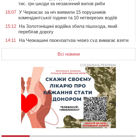
тис. грн шкоди за незаконний вилов риби
16:07
У Черкасах за ніч виявили 15 порушників
комендантської години та 10 нетверезих водіїв
15:12
На Золотоніщині водійка збила пішохода, який
перебігав дорогу
14:11
На Черкащині прокуратура через суд вимагає взяти
під охорону 188-річну церкву
Всі новини
13:00
У Смілі біля магазину під колесами вантажівки
загинула жінка
СОЦІАЛЬНА РЕКЛАМА
11:33
У Черкасах пропонують для приватизації
п’ятиповерховий об’єкт у центрі міста
10:00
Не вистачає стажу для пенсії: як його докупити та що
потрібно знати
08:23
У Черкасах виявили низку недоліків у гуртожитку, де
проживають ВПО
07 СЕРПНЯ 2026, П'ЯТНИЦЯ
20:55
На Черкащині врятували рідкісного чорного грифа
(ФОТО)
20:13
Черкаси виділять близько 20 млн грн на роботу