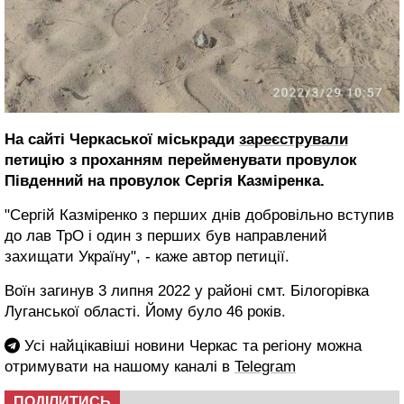
На сайті Черкаської міськради
зареєстрували
петицію з проханням перейменувати провулок
Південний на провулок Сергія Казміренка.
"Сергій Казміренко з перших днів добровільно вступив
до лав ТрО і один з перших був направлений
захищати Україну", - каже автор петиції.
Воїн загинув 3 липня 2022 у районі смт. Білогорівка
Луганської області. Йому було 46 років.
Усі найцікавіші новини Черкас та регіону можна
отримувати на нашому каналі в
Telegram
ПОДІЛИТИСЬ