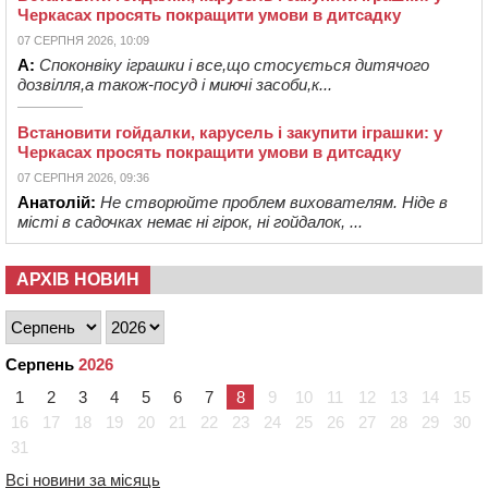
Черкасах просять покращити умови в дитсадку
07 СЕРПНЯ 2026, 10:09
А:
Споконвіку іграшки і все,що стосується дитячого
дозвілля,а також-посуд і миючі засоби,к...
Встановити гойдалки, карусель і закупити іграшки: у
Черкасах просять покращити умови в дитсадку
07 СЕРПНЯ 2026, 09:36
Анатолій:
Не створюйте проблем вихователям. Ніде в
місті в садочках немає ні гірок, ні гойдалок, ...
АРХІВ НОВИН
Серпень
2026
1
2
3
4
5
6
7
8
9
10
11
12
13
14
15
16
17
18
19
20
21
22
23
24
25
26
27
28
29
30
31
Всі новини за місяць