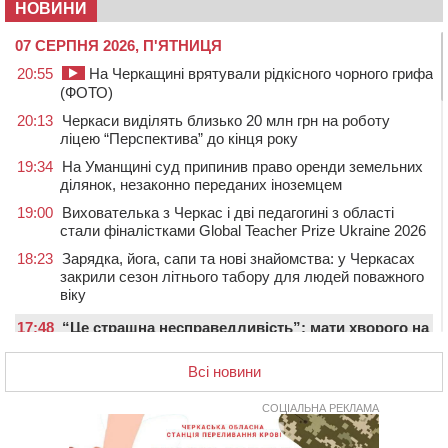
НОВИНИ
07 СЕРПНЯ 2026, П'ЯТНИЦЯ
20:55
На Черкащині врятували рідкісного чорного грифа
(ФОТО)
20:13
Черкаси виділять близько 20 млн грн на роботу
ліцею “Перспектива” до кінця року
19:34
На Уманщині суд припинив право оренди земельних
ділянок, незаконно переданих іноземцем
19:00
Вихователька з Черкас і дві педагогині з області
стали фіналістками Global Teacher Prize Ukraine 2026
18:23
Зарядка, йога, сапи та нові знайомства: у Черкасах
закрили сезон літнього табору для людей поважного
віку
17:48
“Це страшна несправедливість”: мати хворого на
СМА 13-річного хлопця із Драбівщини просить
ОВА виділити кошти на дороговартісні ліки
Всі новини
17:15
На Уманщині судитимуть колишню очільницю відділу
СОЦІАЛЬНА РЕКЛАМА
освіти через закупівлю електрики за завищеною
ціною