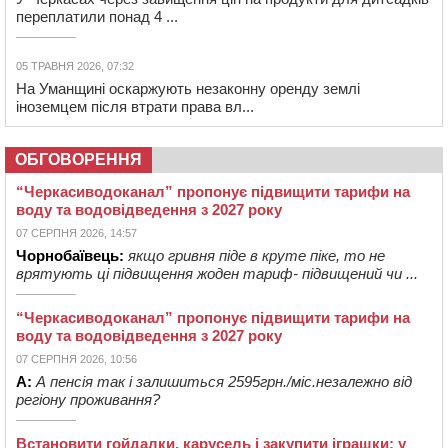
переплатили понад 4 ...
05 ТРАВНЯ 2026, 07:32
На Уманщині оскаржують незаконну оренду землі
іноземцем після втрати права вл...
ОБГОВОРЕННЯ
“Черкасиводоканал” пропонує підвищити тарифи на
воду та водовідведення з 2027 року
07 СЕРПНЯ 2026, 14:57
Чорнобаївець:
якщо гривня піде в круте піке, то не
врятують ці підвищення жоден тариф- підвищений чи ...
“Черкасиводоканал” пропонує підвищити тарифи на
воду та водовідведення з 2027 року
07 СЕРПНЯ 2026, 10:56
А:
А пенсія так і залишиться 2595грн./міс.незалежно від
регіону проживання?
Встановити гойдалки, карусель і закупити іграшки: у