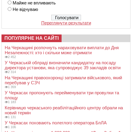
Майже не впливають
Не відчуваю
Переглянути результати
ПОПУЛЯРНЕ НА САЙТІ
На Черкащині розпочнуть нараховувати виплати до Дня
Незалежності: хто і скільки може отримати
2 452
У Черкаській облраді визначили кандидатку на посаду
директора установи, яка супроводжує 39 закладів освіти
2 314
На Черкащині правоохоронці затримали військового, який
перебував у СЗЧ
1 359
У Черкасах пропонують перейменувати три провулки та
площу
1 183
Керівницю черкаського реабілітаційного центру обрали на
новий термін
1 131
У Черкасах поховають полеглого оператора БпЛА
1 106