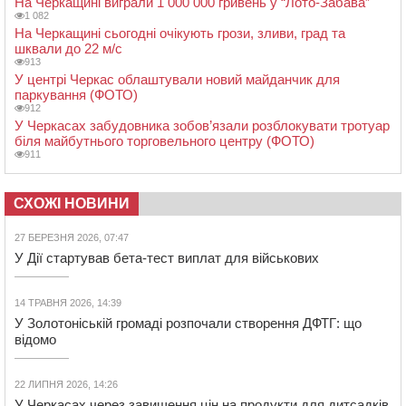
На Черкащині виграли 1 000 000 гривень у “Лото-Забава”
1 082
На Черкащині сьогодні очікують грози, зливи, град та
шквали до 22 м/с
913
У центрі Черкас облаштували новий майданчик для
паркування (ФОТО)
912
У Черкасах забудовника зобов’язали розблокувати тротуар
біля майбутнього торговельного центру (ФОТО)
911
СХОЖІ НОВИНИ
27 БЕРЕЗНЯ 2026, 07:47
У Дії стартував бета-тест виплат для військових
14 ТРАВНЯ 2026, 14:39
У Золотоніській громаді розпочали створення ДФТГ: що
відомо
22 ЛИПНЯ 2026, 14:26
У Черкасах через завищення цін на продукти для дитсадків