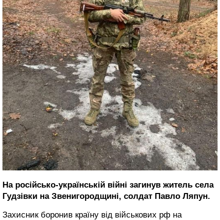
На російсько-українській війні загинув житель села
Гудзівки на Звенигородщині, солдат Павло Ляпун.
Захисник боронив країну від військових рф на