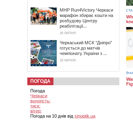
MHP Run4Victory Черкаси
марафон збирає кошти на
розбудову Центру
реабілітації...
28 ЛИПНЯ
Черкаський МСК “Дніпро”
готується до матчів
чемпіонату України з ...
28 ЛИПНЯ
ПОГОДА
Погода
Черкаси
вологість:
тиск:
вітер:
Погода на 10 днів від
sinoptik.ua