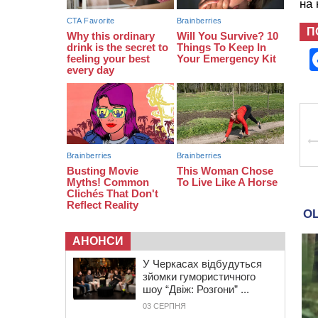
11:29
У Черкасах до середини серпня
на
обмежать рух транспорту на трьох
вулицях
П
АНОНСИ
У Черкасах відбудуться
зйомки гумористичного
шоу “Двіж: Розгони” ...
03 СЕРПНЯ