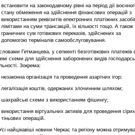
встановити на законодавчому рівні на період дії воєнног
стану обмеження на здійснення фінансових операцій з
використанням реквізитів електронних платіжних засобі
лімітами на суми трансакцій, їх кількості тощо. А також
граничних сум готівкових переказів, здійснених за
допомогою терміналів самообслуговування.
словами Гетманцева, у сегменті безготівкових платежів 
емі схеми для здійснення заборонених видів господарсь
льності. Зокрема:
незаконна організація та проведення азартних ігор;
легалізація коштів, одержаних злочинним шляхом;
шахрайські схеми з використанням фішингу;
використання віртуальних активів для проведення сірих
тіньових операцій.
сі найцікавіші новини Черкас та регіону можна отримув