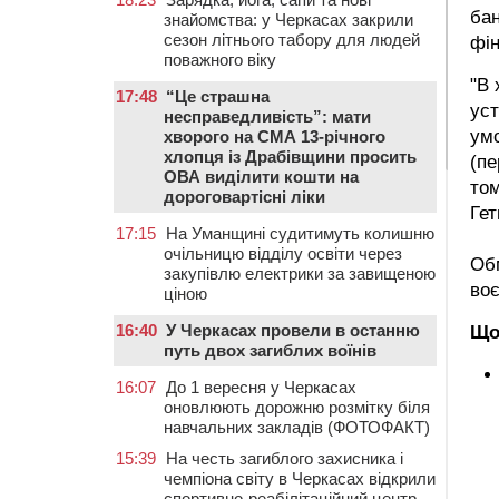
бан
знайомства: у Черкасах закрили
сезон літнього табору для людей
фі
поважного віку
"В 
17:48
“Це страшна
уст
несправедливість”: мати
умо
хворого на СМА 13-річного
хлопця із Драбівщини просить
(пе
ОВА виділити кошти на
том
дороговартісні ліки
Ге
17:15
На Уманщині судитимуть колишню
очільницю відділу освіти через
Обм
закупівлю електрики за завищеною
воє
ціною
16:40
У Черкасах провели в останню
Що
путь двох загиблих воїнів
16:07
До 1 вересня у Черкасах
оновлюють дорожню розмітку біля
навчальних закладів (ФОТОФАКТ)
15:39
На честь загиблого захисника і
чемпіона світу в Черкасах відкрили
спортивно-реабілітаційний центр