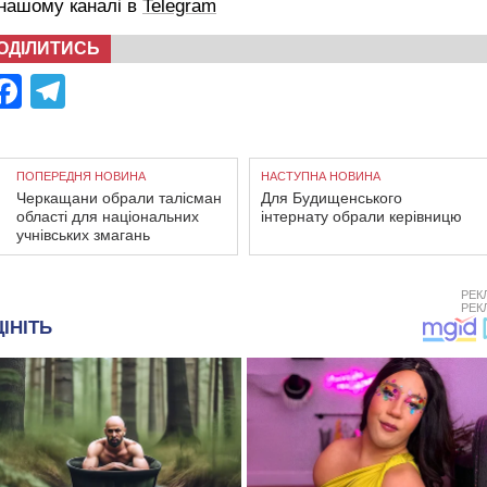
 нашому каналі в
Telegram
ОДІЛИТИСЬ
Facebook
Telegram
ПОПЕРЕДНЯ НОВИНА
НАСТУПНА НОВИНА
Черкащани обрали талісман
Для Будищенського
області для національних
інтернату обрали керівницю
учнівських змагань
РЕК
РЕК