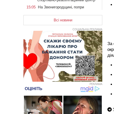
15:05
На Звенигородщині, попри
заборону міськради, проведуть
“Ше.Fest”
Всі новини
14:31
У Каневі аномальна спека
призвела до перебоїв у роботі
СОЦІАЛЬНА РЕКЛАМА
електромереж та комунальних
служб
За 
14:02
На Черкащині намолотили перший
мільйон тонн зерна нового врожаю
окр
дія
13:40
На Кам’янщині сталася масштабна
пожежа сміттєзвалища
13:26
На Черкащині сьогодні очікують
грози, зливи, град та шквали до 22
м/с
РЕКЛАМА
12:50
Внаслідок падіння вертольота
загинув 28-річний захисник зі
Сміли
12:15
У центрі Черкас не поділили
дорогу водії двох ВАЗів
У