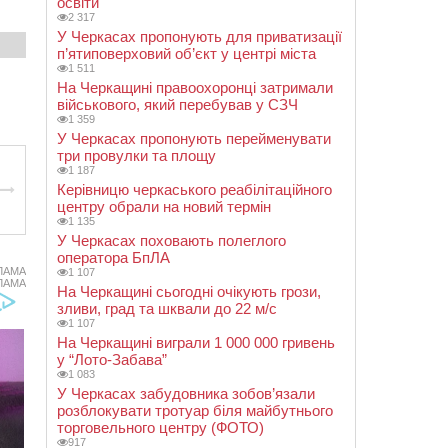
освіти
2 317
У Черкасах пропонують для приватизації
п’ятиповерховий об’єкт у центрі міста
1 511
На Черкащині правоохоронці затримали
військового, який перебував у СЗЧ
1 359
У Черкасах пропонують перейменувати
три провулки та площу
1 187
Керівницю черкаського реабілітаційного
центру обрали на новий термін
1 135
У Черкасах поховають полеглого
оператора БпЛА
ЛАМА
1 107
ЛАМА
На Черкащині сьогодні очікують грози,
зливи, град та шквали до 22 м/с
1 107
На Черкащині виграли 1 000 000 гривень
у “Лото-Забава”
1 083
У Черкасах забудовника зобов’язали
розблокувати тротуар біля майбутнього
торговельного центру (ФОТО)
917