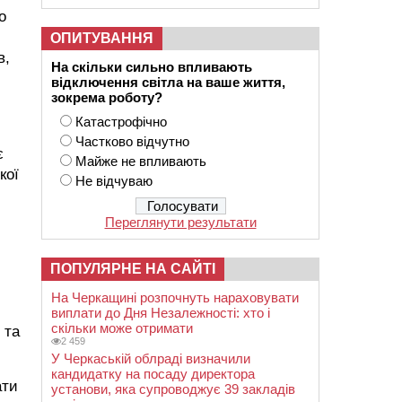
о
ОПИТУВАННЯ
в,
На скільки сильно впливають
відключення світла на ваше життя,
зокрема роботу?
Катастрофічно
Частково відчутно
є
Майже не впливають
кої
Не відчуваю
Переглянути результати
ПОПУЛЯРНЕ НА САЙТІ
На Черкащині розпочнуть нараховувати
виплати до Дня Незалежності: хто і
скільки може отримати
 та
2 459
У Черкаській облраді визначили
кандидатку на посаду директора
ати
установи, яка супроводжує 39 закладів