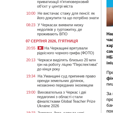
приватизації п’ятиповерховий
об’єкт у центрі міста
10:00
Не вистачає стажу для пенсії: як
його докупити та що потрібно знати
08:23
У Черкасах виявили низку
недоліків у гуртожитку, де
На
проживають ВПО
ча
07 СЕРПНЯ 2026, П'ЯТНИЦЯ
кар
20:55
На Черкащині врятували
са
рідкісного чорного грифа (ФОТО)
НБ
20:13
Черкаси виділять близько 20 млн
ін
грн на роботу ліцею “Перспектива”
до кінця року
Пр
19:34
На Уманщині суд припинив право
фі
оренди земельних ділянок,
пи
незаконно переданих іноземцем
19:00
Вихователька з Черкас і дві
За
педагогині з області стали
про
фіналістками Global Teacher Prize
ба
Ukraine 2026
пох
18:23
Зарядка, йога, сапи та нові