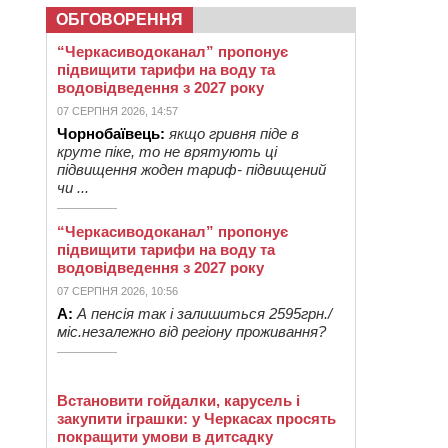
ОБГОВОРЕННЯ
“Черкасиводоканал” пропонує
підвищити тарифи на воду та
водовідведення з 2027 року
07 СЕРПНЯ 2026, 14:57
Чорнобаївець:
якщо гривня піде в
круте піке, то не врятують ці
підвищення жоден тариф- підвищений
чи ...
“Черкасиводоканал” пропонує
підвищити тарифи на воду та
водовідведення з 2027 року
07 СЕРПНЯ 2026, 10:56
А:
А пенсія так і залишиться 2595грн./
міс.незалежно від регіону проживання?
Встановити гойдалки, карусель і
закупити іграшки: у Черкасах просять
покращити умови в дитсадку