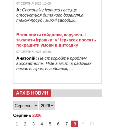
07 СЕРПНЯ 2026, 10:09
А:
Споконвіку іграшки і все,що
стосується дитячого дозвілля,а
також-посуд і миючі засоби,к...
Встановити гойдалки, карусель і
закупити іграшки: у Черкасах просять
покращити умови в дитсадку
07 СЕРПНЯ 2026, 09:36
Анатолій:
Не створюйте проблем
вихователям. Ніде в місті в садочках
немає ні гірок, ні гойдалок, ...
АРХІВ НОВИН
Серпень
2026
1
2
3
4
5
6
7
8
9
10