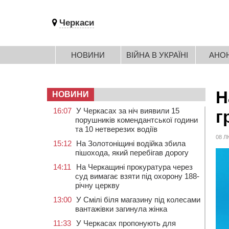
Черкаси
НОВИНИ
ВІЙНА В УКРАЇНІ
АНО
Н
НОВИНИ
16:07
У Черкасах за ніч виявили 15
г
порушників комендантської години
та 10 нетверезих водіїв
08 Л
15:12
На Золотоніщині водійка збила
пішохода, який перебігав дорогу
14:11
На Черкащині прокуратура через
суд вимагає взяти під охорону 188-
річну церкву
13:00
У Смілі біля магазину під колесами
вантажівки загинула жінка
11:33
У Черкасах пропонують для