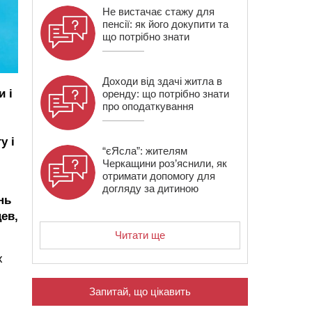
Не вистачає стажу для
пенсії: як його докупити та
що потрібно знати
Доходи від здачі житла в
 і
оренду: що потрібно знати
про оподаткування
у і
“єЯсла”: жителям
Черкащини роз’яснили, як
отримати допомогу для
догляду за дитиною
нь
ев,
Читати ще
х
Запитай, що цікавить