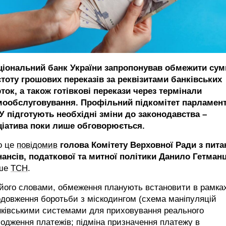
ціональний банк України запропонував обмежити суми
стоту грошових переказів за реквізитами банківських
ток, а також готівкові перекази через термінали
мообслуговування. Профільний підкомітет парламент
У підготують необхідні зміни до законодавства –
іціатива поки лише обговорюється.
о це
повідомив
голова Комітету Верховної Ради з пита
нансів, податкової та митної політики Данило Гетманц
ше
ТСН
.
 його словами, обмеження планують встановити в рамка
довження боротьби з міскодингом (схема маніпуляцій
нківськими системами для приховування реального
одження платежів; підміна призначення платежу в