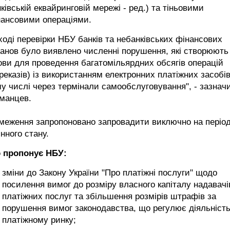
ківській еквайринговій мережі - ред.) та тіньовими
нансовими операціями.
ході перевірки НБУ банків та небанківських фінансових
анов було виявлено численні порушення, які створюють
ви для проведення багатомільярдних обсягів операцій
реказів) із використанням електронних платіжних засобів
у числі через термінали самообслуговування", - зазнач
тманцев.
еження запропоновано запровадити виключно на період
нного стану.
 пропонує НБУ:
зміни до Закону України "Про платіжні послуги" щодо
посилення вимог до розміру власного капіталу надавачі
платіжних послуг та збільшення розмірів штрафів за
порушення вимог законодавства, що регулює діяльність
платіжному ринку;