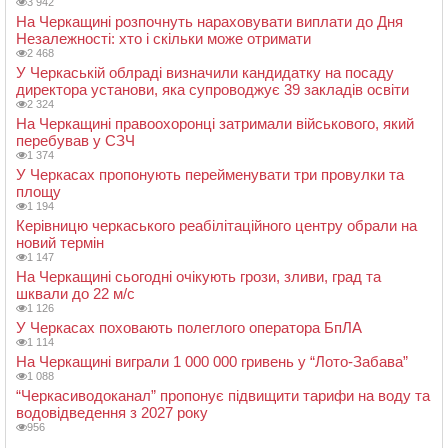
3 942
На Черкащині розпочнуть нараховувати виплати до Дня
Незалежності: хто і скільки може отримати
2 468
У Черкаській облраді визначили кандидатку на посаду
директора установи, яка супроводжує 39 закладів освіти
2 324
На Черкащині правоохоронці затримали військового, який
перебував у СЗЧ
1 374
У Черкасах пропонують перейменувати три провулки та
площу
1 194
Керівницю черкаського реабілітаційного центру обрали на
новий термін
1 147
На Черкащині сьогодні очікують грози, зливи, град та
шквали до 22 м/с
1 126
У Черкасах поховають полеглого оператора БпЛА
1 114
На Черкащині виграли 1 000 000 гривень у “Лото-Забава”
1 088
“Черкасиводоканал” пропонує підвищити тарифи на воду та
водовідведення з 2027 року
956