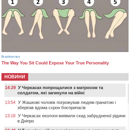
НОВИНИ
14:29
У Черкасах попрощалися з матросом та
солдатом, які загинули на війні
13:54
У Жашкові чоловік погрожував людям гранатою і
зберігав вдома схрон боєприпасів
13:18
У Черкасах екологи виявили скид забрудненої рідини
в Дніпро