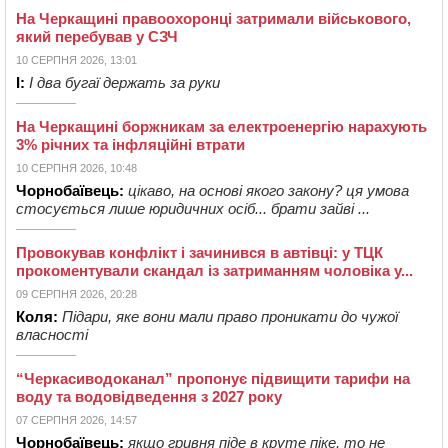
На Черкащині правоохоронці затримали військового,
який перебував у СЗЧ
10 СЕРПНЯ 2026, 13:01
І:
І два бугаї держать за руки
На Черкащині боржникам за електроенергію нарахують
3% річних та інфляційні втрати
10 СЕРПНЯ 2026, 10:48
Чорнобаївець:
цікаво, на основі якого закону? ця умова
стосується лише юридичних осіб... брати зайві ...
Провокував конфлікт і зачинився в автівці: у ТЦК
прокоментували скандал із затриманням чоловіка у...
09 СЕРПНЯ 2026, 20:28
Коля:
Підари, яке вони мали право проникати до чужої
власності
“Черкасиводоканал” пропонує підвищити тарифи на
воду та водовідведення з 2027 року
07 СЕРПНЯ 2026, 14:57
Чорнобаївець:
якщо гривня піде в круте піке, то не