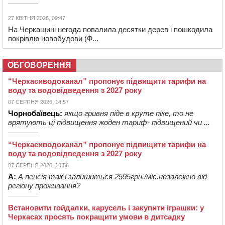
27 КВІТНЯ 2026, 09:47
На Черкащині негода повалила десятки дерев і пошкодила
покрівлю новобудови (Ф...
ОБГОВОРЕННЯ
“Черкасиводоканал” пропонує підвищити тарифи на
воду та водовідведення з 2027 року
07 СЕРПНЯ 2026, 14:57
Чорнобаївець:
якщо гривня піде в круте піке, то не
врятують ці підвищення жоден тариф- підвищений чи ...
“Черкасиводоканал” пропонує підвищити тарифи на
воду та водовідведення з 2027 року
07 СЕРПНЯ 2026, 10:56
А:
А пенсія так і залишиться 2595грн./міс.незалежно від
регіону проживання?
Встановити гойдалки, карусель і закупити іграшки: у
Черкасах просять покращити умови в дитсадку