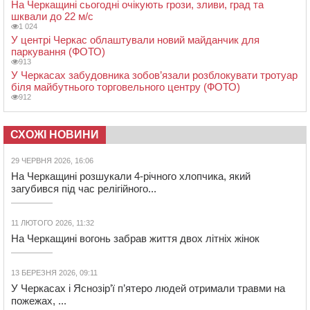
На Черкащині сьогодні очікують грози, зливи, град та
шквали до 22 м/с
1 024
У центрі Черкас облаштували новий майданчик для
паркування (ФОТО)
913
У Черкасах забудовника зобов’язали розблокувати тротуар
біля майбутнього торговельного центру (ФОТО)
912
СХОЖІ НОВИНИ
29 ЧЕРВНЯ 2026, 16:06
На Черкащині розшукали 4-річного хлопчика, який
загубився під час релігійного...
11 ЛЮТОГО 2026, 11:32
На Черкащині вогонь забрав життя двох літніх жінок
13 БЕРЕЗНЯ 2026, 09:11
У Черкасах і Яснозір’ї п’ятеро людей отримали травми на
пожежах, ...