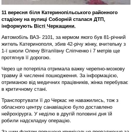
11 вересня біля Катеринопільського районного
стадіону на вулиці Соборній сталася ДТП,
інформують
Вісті Черкащини.
Автомобіль ВАЗ- 2101, за кермом якого був 81-річний
житель Катеринополя, збив 42-річу жінку, вчительку з
1-ї школи Олену Віталіївну Сліпченко і 7 метрів ще
протягнув її дорогою.
Через це потерпіла отримала важку черепно-мозкову
травму й численні пошкодження. За інформацією,
отриманою від медичних працівників, жінка перебуває
в критичному стані.
Транспортувати її до Черкас не наважились, тож з
обласного центру санавіацією було доставлено
нейрохірурга. У неділю в другій половині дня їй
робили надскладну операцію.
За цим фактом порушено кримінальне провадження за