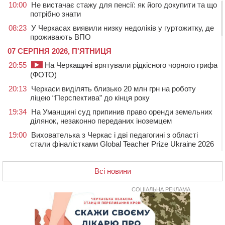
10:00
Не вистачає стажу для пенсії: як його докупити та що
потрібно знати
08:23
У Черкасах виявили низку недоліків у гуртожитку, де
проживають ВПО
07 СЕРПНЯ 2026, П'ЯТНИЦЯ
20:55
На Черкащині врятували рідкісного чорного грифа
(ФОТО)
20:13
Черкаси виділять близько 20 млн грн на роботу
ліцею “Перспектива” до кінця року
19:34
На Уманщині суд припинив право оренди земельних
ділянок, незаконно переданих іноземцем
19:00
Вихователька з Черкас і дві педагогині з області
стали фіналістками Global Teacher Prize Ukraine 2026
18:23
Зарядка, йога, сапи та нові знайомства: у Черкасах
закрили сезон літнього табору для людей поважного
Всі новини
віку
СОЦІАЛЬНА РЕКЛАМА
17:48
“Це страшна несправедливість”: мати хворого на
СМА 13-річного хлопця із Драбівщини просить
ОВА виділити кошти на дороговартісні ліки