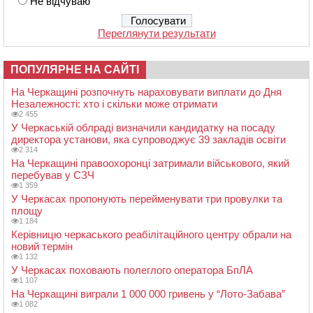
Не відчуваю
Переглянути результати
ПОПУЛЯРНЕ НА САЙТІ
На Черкащині розпочнуть нараховувати виплати до Дня
Незалежності: хто і скільки може отримати
2 455
У Черкаській облраді визначили кандидатку на посаду
директора установи, яка супроводжує 39 закладів освіти
2 314
На Черкащині правоохоронці затримали військового, який
перебував у СЗЧ
1 359
У Черкасах пропонують перейменувати три провулки та
площу
1 184
Керівницю черкаського реабілітаційного центру обрали на
новий термін
1 132
У Черкасах поховають полеглого оператора БпЛА
1 107
На Черкащині виграли 1 000 000 гривень у “Лото-Забава”
1 082