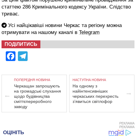
статтею 286 Кримінального кодексу України. Слідство
триває.
Усі найцікавіші новини Черкас та регіону можна
отримувати на нашому каналі в
Telegram
ПОДІЛИТИСЬ
Facebook
Telegram
ПОПЕРЕДНЯ НОВИНА
НАСТУПНА НОВИНА
Черкащан запрошують
На одному з
на громадські слухання
найінтенсивніших
щодо будівництва
черкаських перехресть
сміттєпереробного
з’явиться світлофор
заводу
РЕКЛАМА
РЕКЛАМА