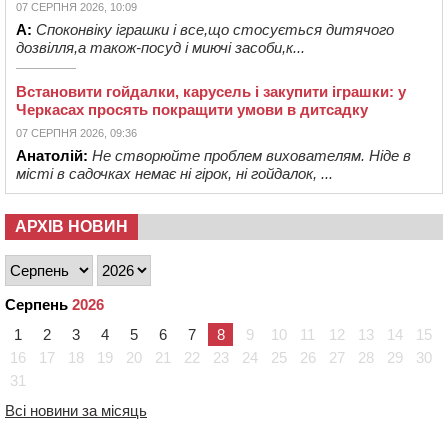
07 СЕРПНЯ 2026, 10:09
А:
Споконвіку іграшки і все,що стосується дитячого
дозвілля,а також-посуд і миючі засоби,к...
Встановити гойдалки, карусель і закупити іграшки: у
Черкасах просять покращити умови в дитсадку
07 СЕРПНЯ 2026, 09:36
Анатолій:
Не створюйте проблем вихователям. Ніде в
місті в садочках немає ні гірок, ні гойдалок, ...
АРХІВ НОВИН
Серпень
2026
1
2
3
4
5
6
7
8
9
10
11
12
13
14
15
16
17
18
19
20
21
22
23
24
25
26
27
28
29
30
31
Всі новини за місяць