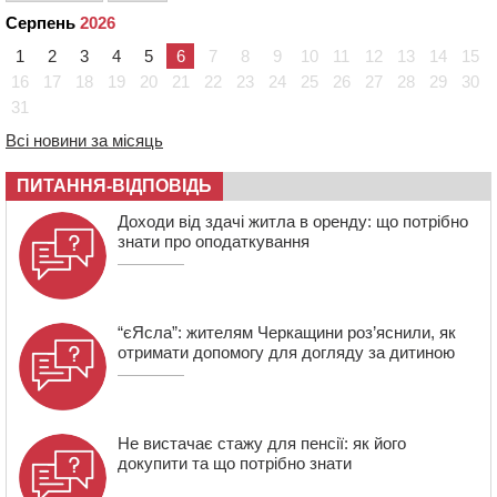
загибель захисника зі Сміли
Серпень
2026
09:13
У Черкасах 18-річний хлопець поранив себе ножем у
1
2
3
4
5
6
7
8
9
10
11
12
13
14
15
відділенні пошти
16
17
18
19
20
21
22
23
24
25
26
27
28
29
30
08:50
Керівницю черкаського реабілітаційного центру
31
обрали на новий термін
Всі новини за місяць
08:11
Вчителька зі Сміли увійшла до півфіналу Global
Teacher Prize Ukraine 2026
ПИТАННЯ-ВІДПОВІДЬ
07:29
По 5 тисяч гривень на підготовку до школи: як
оформити “Пакунок школяра”
Доходи від здачі житла в оренду: що потрібно
знати про оподаткування
“єЯсла”: жителям Черкащини роз’яснили, як
отримати допомогу для догляду за дитиною
Не вистачає стажу для пенсії: як його
докупити та що потрібно знати