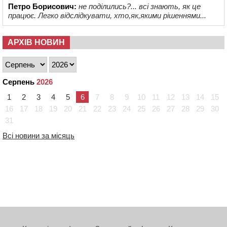
Петро Борисович:
не поділились?... всі знають, як це
працює. Легко відслідкувати, хто,як,якими рішеннями...
АРХІВ НОВИН
Серпень
2026
1
2
3
4
5
6
7
8
9
10
11
12
13
14
15
16
17
18
19
20
21
22
23
24
25
26
27
28
29
30
31
Всі новини за місяць