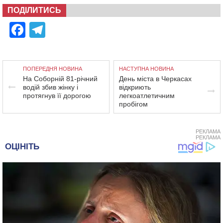
ПОДІЛИТИСЬ
Facebook
Telegram
ПОПЕРЕДНЯ НОВИНА
НАСТУПНА НОВИНА
На Соборній 81-річний
День міста в Черкасах
водій збив жінку і
відкриють
протягнув її дорогою
легкоатлетичним
пробігом
РЕКЛАМА
РЕКЛАМА