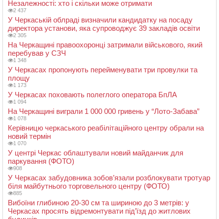
Незалежності: хто і скільки може отримати
2 437
У Черкаській облраді визначили кандидатку на посаду
директора установи, яка супроводжує 39 закладів освіти
2 305
На Черкащині правоохоронці затримали військового, який
перебував у СЗЧ
1 348
У Черкасах пропонують перейменувати три провулки та
площу
1 173
У Черкасах поховають полеглого оператора БпЛА
1 094
На Черкащині виграли 1 000 000 гривень у “Лото-Забава”
1 078
Керівницю черкаського реабілітаційного центру обрали на
новий термін
1 070
У центрі Черкас облаштували новий майданчик для
паркування (ФОТО)
908
У Черкасах забудовника зобов’язали розблокувати тротуар
біля майбутнього торговельного центру (ФОТО)
885
Вибоїни глибиною 20-30 см та шириною до 3 метрів: у
Черкасах просять відремонтувати під’їзд до житлових