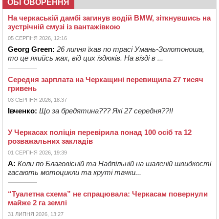
ОБГОВОРЕННЯ
На черкаській дамбі загинув водій BMW, зіткнувшись на
зустрічній смузі із вантажівкою
05 СЕРПНЯ 2026, 12:16
Georg Green:
26 липня їхав по трасі Умань-Золотоноша,
то це якийсь жах, від цих їздюків. На вїзді в ...
Середня зарплата на Черкащині перевищила 27 тисяч
гривень
03 СЕРПНЯ 2026, 18:37
Івченко:
Що за бредятина??? Які 27 середня??!!
У Черкасах поліція перевірила понад 100 осіб та 12
розважальних закладів
01 СЕРПНЯ 2026, 19:39
А:
Коли по Благовісній та Надпільній на шаленій швидкості
гасають мотоцикли та круті тачки...
“Туалетна схема” не спрацювала: Черкасам повернули
майже 2 га землі
31 ЛИПНЯ 2026, 13:27