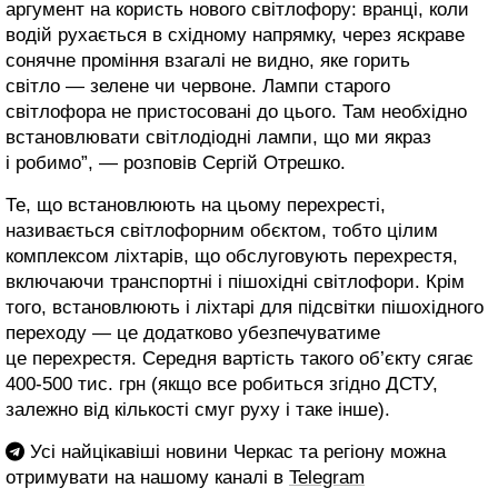
аргумент на користь нового світлофору: вранці, коли
водій рухається в східному напрямку, через яскраве
сонячне проміння взагалі не видно, яке горить
світло — зелене чи червоне. Лампи старого
світлофора не пристосовані до цього. Там необхідно
встановлювати світлодіодні лампи, що ми якраз
і робимо”, — розповів Сергій Отрешко.
Те, що встановлюють на цьому перехресті,
називається світлофорним обєктом, тобто цілим
комплексом ліхтарів, що обслуговують перехрестя,
включаючи транспортні і пішохідні світлофори. Крім
того, встановлюють і ліхтарі для підсвітки пішохідного
переходу — це додатково убезпечуватиме
це перехрестя. Середня вартість такого об’єкту сягає
400-500 тис. грн (якщо все робиться згідно ДСТУ,
залежно від кількості смуг руху і таке інше).
Усі найцікавіші новини Черкас та регіону можна
отримувати на нашому каналі в
Telegram