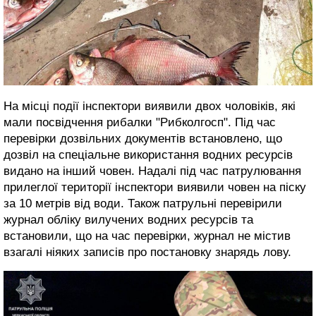
На місці події інспектори виявили двох чоловіків, які
мали посвідчення рибалки "Рибколгосп". Під час
перевірки дозвільних документів встановлено, що
дозвіл на спеціальне використання водних ресурсів
видано на інший човен. Надалі під час патрулювання
прилеглої території інспектори виявили човен на піску
за 10 метрів від води. Також патрульні перевірили
журнал обліку вилучених водних ресурсів та
встановили, що на час перевірки, журнал не містив
взагалі ніяких записів про постановку знарядь лову.