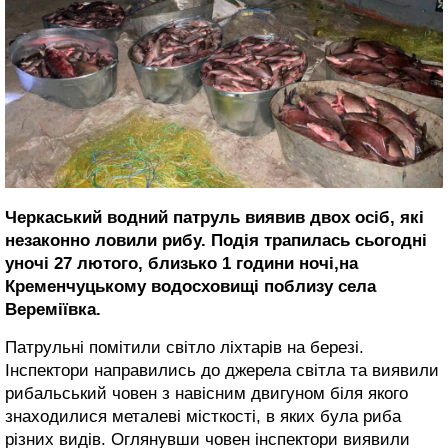
Черкаський водний патруль виявив двох осіб, які
незаконно ловили рибу. Подія трапилась сьогодні
уночі 27 лютого, близько 1 години ночі,на
Кременчуцькому водосховищі поблизу села
Вереміївка.
Патрульні помітили світло ліхтарів на березі.
Інспектори направились до джерела світла та виявили
рибальський човен з навісним двигуном біля якого
знаходилися металеві місткості, в яких була риба
різних видів. Оглянувши човен інспектори виявили