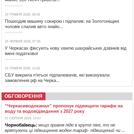
19 ТРАВНЯ 2026, 09:35
Пошкодив машину сокирою і підпалив: на Золотоніщині
чоловік спалив авто знайо...
25 ЧЕРВНЯ 2026, 07:34
У Черкасах фіксують нову хвилю шахрайських дзвінків від
імені податкової
15 ТРАВНЯ 2026, 14:05
СБУ викрила п’ятьох підпалювачів, які виконували
замовлення рф на Черка...
ОБГОВОРЕННЯ
“Черкасиводоканал” пропонує підвищити тарифи на
воду та водовідведення з 2027 року
07 СЕРПНЯ 2026, 14:57
Чорнобаївець:
якщо гривня піде в круте піке, то не
врятують ці підвищення жоден тариф- підвищений чи ...