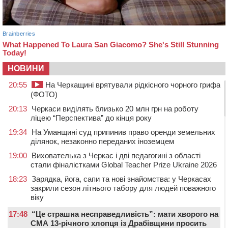
НОВИНИ
20:55
На Черкащині врятували рідкісного чорного грифа
(ФОТО)
20:13
Черкаси виділять близько 20 млн грн на роботу
ліцею “Перспектива” до кінця року
19:34
На Уманщині суд припинив право оренди земельних
ділянок, незаконно переданих іноземцем
19:00
Вихователька з Черкас і дві педагогині з області
стали фіналістками Global Teacher Prize Ukraine 2026
18:23
Зарядка, йога, сапи та нові знайомства: у Черкасах
закрили сезон літнього табору для людей поважного
віку
17:48
“Це страшна несправедливість”: мати хворого на
СМА 13-річного хлопця із Драбівщини просить