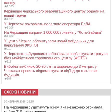
площу
1 183
Керівницю черкаського реабілітаційного центру обрали на
новий термін
1 131
У Черкасах поховають полеглого оператора БпЛА
1 106
На Черкащині виграли 1 000 000 гривень у “Лото-Забава”
1 082
У центрі Черкас облаштували новий майданчик для
паркування (ФОТО)
912
У Черкасах забудовника зобов’язали розблокувати тротуар
біля майбутнього торговельного центру (ФОТО)
911
Вибоїни глибиною 20-30 см та шириною до 3 метрів: у
Черкасах просять відремонтувати під’їзд до житлових
будинків
887
СХОЖІ НОВИНИ
30 ЧЕРВНЯ 2026, 13:15
На Черкащині судитимуть жінку, яка незаконно отримала
майже 310 тисяч гривень...