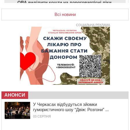
ОВА виділити кошти на дороговартісні ліки
17:15
На Уманщині судитимуть колишню очільницю відділу
Всі новини
освіти через закупівлю електрики за завищеною
ціною
СОЦІАЛЬНА РЕКЛАМА
16:40
У Черкасах провели в останню путь двох
загиблих воїнів
16:07
До 1 вересня у Черкасах оновлюють дорожню
розмітку біля навчальних закладів (ФОТОФАКТ)
15:39
На честь загиблого захисника і чемпіона світу в
Черкасах відкрили спортивно-реабілітаційний центр
15:05
На Звенигородщині, попри заборону міськради,
проведуть “Ше.Fest”
14:31
У Каневі аномальна спека призвела до перебоїв у
роботі електромереж та комунальних служб
АНОНСИ
14:02
На Черкащині намолотили перший мільйон тонн
У Черкасах відбудуться зйомки
зерна нового врожаю
гумористичного шоу “Двіж: Розгони” ...
13:40
На Кам’янщині сталася масштабна пожежа
03 СЕРПНЯ
сміттєзвалища
13:26
На Черкащині сьогодні очікують грози, зливи, град та