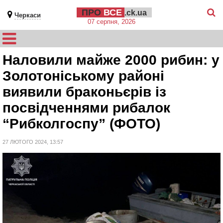
ПРО
ВСЕ
.ck.ua
Черкаси
07 серпня, 2026
Наловили майже 2000 рибин: у
Золотоніському районі
виявили браконьєрів із
посвідченнями рибалок
“Рибколгоспу” (ФОТО)
27 ЛЮТОГО 2024, 13:57