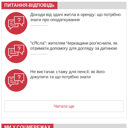
06 СЕРПНЯ 2026, ЧЕТВЕР
ПИТАННЯ-ВІДПОВІДЬ
21:13
Вісім медалей, з яких чотири золоті: черкаські
Доходи від здачі житла в оренду: що потрібно
спортсмени тріумфували на чемпіонаті України
знати про оподаткування
“єЯсла”: жителям Черкащини роз’яснили, як
отримати допомогу для догляду за дитиною
Не вистачає стажу для пенсії: як його
докупити та що потрібно знати
Читати ще
МИ У СОЦМЕРЕЖАХ