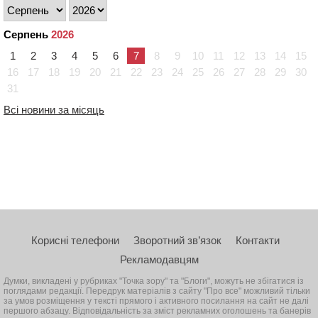
Серпень
2026
1
2
3
4
5
6
7
8
9
10
11
12
13
14
15
16
17
18
19
20
21
22
23
24
25
26
27
28
29
30
31
Всі новини за місяць
Корисні телефони
Зворотний зв’язок
Контакти
Рекламодавцям
Думки, викладені у рубриках "Точка зору" та "Блоги", можуть не збігатися із
поглядами редакції. Передрук матеріалів з сайту "Про все" можливий тільки
за умов розміщення у тексті прямого і активного посилання на сайт не далі
першого абзацу. Відповідальність за зміст рекламних оголошень та банерів