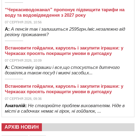
“Черкасиводоканал” пропонує підвищити тарифи на
воду та водовідведення з 2027 року
07 СЕРПНЯ 2026, 10:56
А:
А пенсія так і залишиться 2595грн./міс.незалежно від
регіону проживання?
Встановити гойдалки, карусель і закупити іграшки: у
Черкасах просять покращити умови в дитсадку
07 СЕРПНЯ 2026, 10:09
А:
Споконвіку іграшки і все,що стосується дитячого
дозвілля,а також-посуд і миючі засоби,к...
Встановити гойдалки, карусель і закупити іграшки: у
Черкасах просять покращити умови в дитсадку
07 СЕРПНЯ 2026, 09:36
Анатолій:
Не створюйте проблем вихователям. Ніде в
місті в садочках немає ні гірок, ні гойдалок, ...
АРХІВ НОВИН