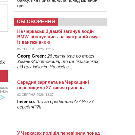
банку, яка привласнила понад мільйон
гри...
ОБГОВОРЕННЯ
На черкаській дамбі загинув водій
BMW, зіткнувшись на зустрічній смузі
із вантажівкою
05 СЕРПНЯ 2026, 12:16
Georg Green:
26 липня їхав по трасі
Умань-Золотоноша, то це якийсь жах,
оїх
від цих їздюків. На вїзді в ...
Середня зарплата на Черкащині
перевищила 27 тисяч гривень
ЛАМА
ЛАМА
03 СЕРПНЯ 2026, 18:37
Івченко:
Що за бредятина??? Які 27
середня??!!
У Черкасах поліція перевірила понад