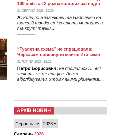
100 осіб та 12 розважальних закладів
01 СЕРПНЯ 2026, 19:39
А:
Коли по Благовісній та Надпільній на
шаленій швидкості гасають мотоцикли
та круті тачки...
“Туалетна схема” не спрацювала:
Черкасам повернули майже 2 га землі
31 ЛИПНЯ 2026, 13:27
Петро Борисович:
не поділились?... всі
знають, як це працює. Легко
відслідкувати, хто,як,якими рішеннями...
АРХІВ НОВИН
Серпень
2026