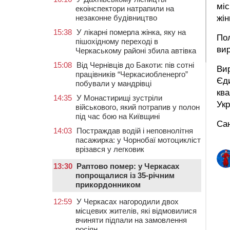
міс
екоінспектори натрапили на
незаконне будівництво
жін
15:38
У лікарні померла жінка, яку на
По
пішохідному переході в
вир
Черкаському районі збила автівка
15:08
Від Чернівців до Бакоти: пів сотні
Вир
працівників “Черкасиобленерго”
Єд
побували у мандрівці
ква
14:35
У Монастирищі зустріли
Укр
військового, який потрапив у полон
під час бою на Київщині
Сан
14:03
Постраждав водій і неповнолітня
пасажирка: у Чорнобаї мотоцикліст
врізався у легковик
13:30
Раптово помер: у Черкасах
попрощалися із 35-річним
прикордонником
12:59
У Черкасах нагородили двох
місцевих жителів, які відмовилися
вчиняти підпали на замовлення
росіян