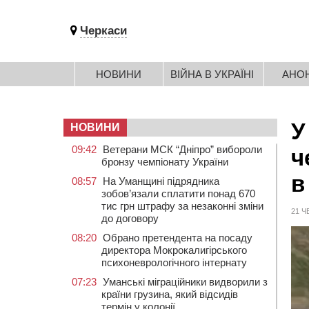
Черкаси
НОВИНИ
ВІЙНА В УКРАЇНІ
АНО
У
НОВИНИ
09:42
Ветерани МСК “Дніпро” вибороли
ч
бронзу чемпіонату України
в
08:57
На Уманщині підрядника
зобов’язали сплатити понад 670
тис грн штрафу за незаконні зміни
21 Ч
до договору
08:20
Обрано претендента на посаду
директора Мокрокалигірського
психоневрологічного інтернату
07:23
Уманські міграційники видворили з
країни грузина, який відсидів
термін у колонії