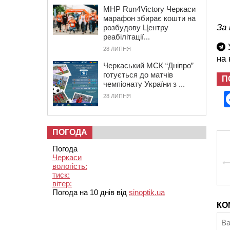
MHP Run4Victory Черкаси
марафон збирає кошти на
За 
розбудову Центру
реабілітації...
У
28 ЛИПНЯ
на
Черкаський МСК “Дніпро”
готується до матчів
П
чемпіонату України з ...
28 ЛИПНЯ
ПОГОДА
Погода
Черкаси
вологість:
тиск:
вітер:
Погода на 10 днів від
sinoptik.ua
КО