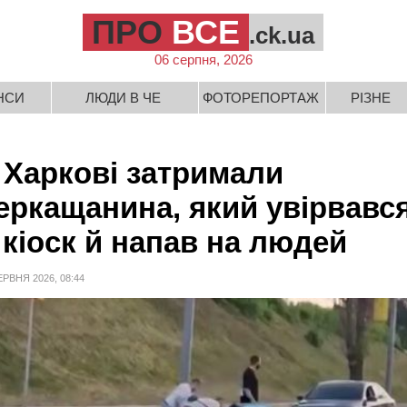
ПРО
ВСЕ
.ck.ua
06 серпня, 2026
НСИ
ЛЮДИ В ЧЕ
ФОТОРЕПОРТАЖ
РІЗНЕ
 Харкові затримали
еркащанина, який увірвавс
 кіоск й напав на людей
ЕРВНЯ 2026, 08:44