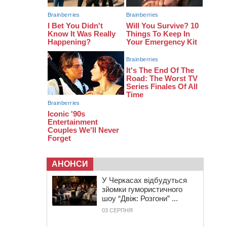
08:50
Керівницю черкаського
реабілітаційного центру обрали на
новий термін
08:11
Вчителька зі Сміли увійшла до
півфіналу Global Teacher Prize
Ukraine 2026
АНОНСИ
У Черкасах відбудуться
зйомки гумористичного
шоу “Двіж: Розгони” ...
03 СЕРПНЯ