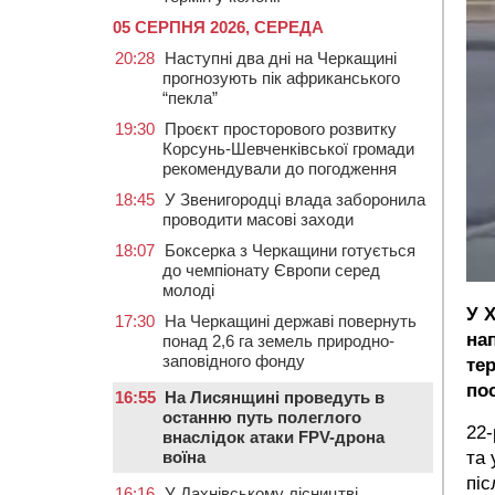
05 СЕРПНЯ 2026, СЕРЕДА
20:28
Наступні два дні на Черкащині
прогнозують пік африканського
“пекла”
19:30
Проєкт просторового розвитку
Корсунь-Шевченківської громади
рекомендували до погодження
18:45
У Звенигородці влада заборонила
проводити масові заходи
18:07
Боксерка з Черкащини готується
до чемпіонату Європи серед
молоді
У 
17:30
На Черкащині державі повернуть
на
понад 2,6 га земель природно-
заповідного фонду
те
по
16:55
На Лисянщині проведуть в
останню путь полеглого
22-
внаслідок атаки FPV-дрона
воїна
та 
піс
16:16
У Дахнівському лісництві