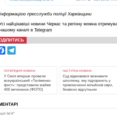
інформацією пресслужби поліції Харківщини
сі найцікавіші новини Черкас та регіону можна отримув
 нашому каналі в
Telegram
ОДІЛИТИСЬ
Facebook
Telegram
ПОПЕРЕДНЯ НОВИНА
НАСТУПНА НОВИНА
У Смілі вперше провели
Суд відмовився визнавати
всеукраїнський «Теліженко-
шполянку, яку підозрюють у
фест»: представили майже
привласненні мільйонів євро,
400 витинанок (ФОТО)
безвісно відсутньою
МЕНТАРІ