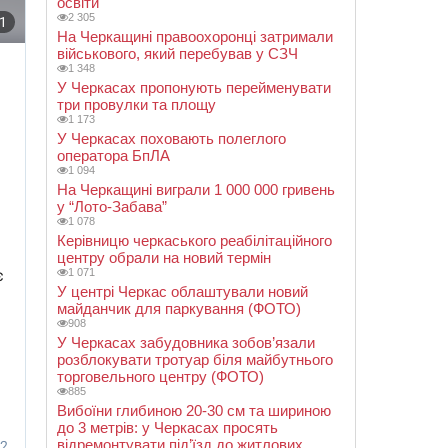
освіти
2 305
На Черкащині правоохоронці затримали
військового, який перебував у СЗЧ
1 348
У Черкасах пропонують перейменувати
три провулки та площу
1 173
У Черкасах поховають полеглого
оператора БпЛА
1 094
На Черкащині виграли 1 000 000 гривень
у “Лото-Забава”
1 078
Керівницю черкаського реабілітаційного
центру обрали на новий термін
1 071
У центрі Черкас облаштували новий
майданчик для паркування (ФОТО)
908
У Черкасах забудовника зобов’язали
розблокувати тротуар біля майбутнього
торговельного центру (ФОТО)
885
Вибоїни глибиною 20-30 см та шириною
до 3 метрів: у Черкасах просять
відремонтувати під’їзд до житлових