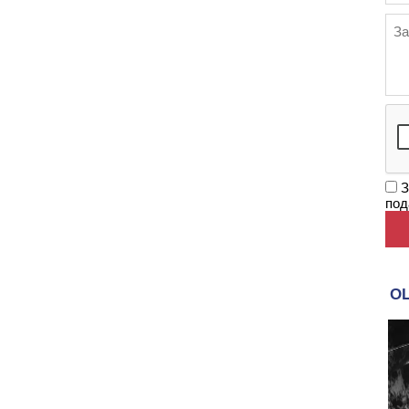
З
под