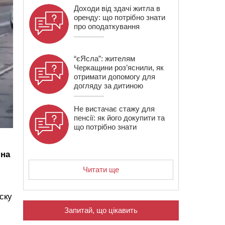
Доходи від здачі житла в
оренду: що потрібно знати
про оподаткування
“єЯсла”: жителям
Черкащини роз’яснили, як
отримати допомогу для
догляду за дитиною
Не вистачає стажу для
пенсії: як його докупити та
що потрібно знати
 на
Читати ще
ску
Запитай, що цікавить