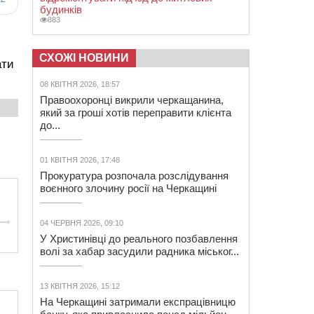
будинків
883
СХОЖІ НОВИНИ
ати
08 КВІТНЯ 2026, 18:57
Правоохоронці викрили черкащанина,
який за гроші хотів переправити клієнта
до...
01 КВІТНЯ 2026, 17:48
Прокуратура розпочала розслідування
воєнного злочину росії на Черкащині
04 ЧЕРВНЯ 2026, 09:10
У Христинівці до реального позбавлення
волі за хабар засудили радника міськог...
13 КВІТНЯ 2026, 15:12
На Черкащині затримали експрацівницю