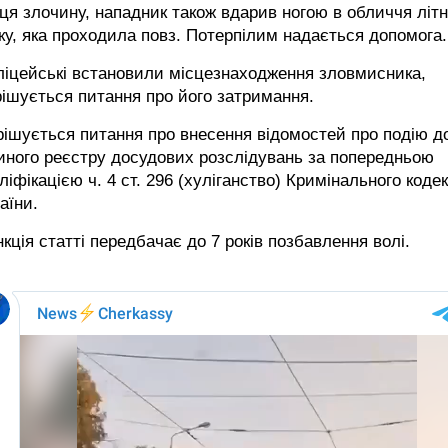
ця злочину, нападник також вдарив ногою в обличчя літ
ку, яка проходила повз. Потерпілим надається допомога.
ліцейські встановили місцезнаходження зловмисника,
ішується питання про його затримання.
ішується питання про внесення відомостей про подію д
иного реєстру досудових розслідувань за попередньою
ліфікацією ч. 4 ст. 296 (хуліганство) Кримінального коде
аїни.
кція статті передбачає до 7 років позбавлення волі.