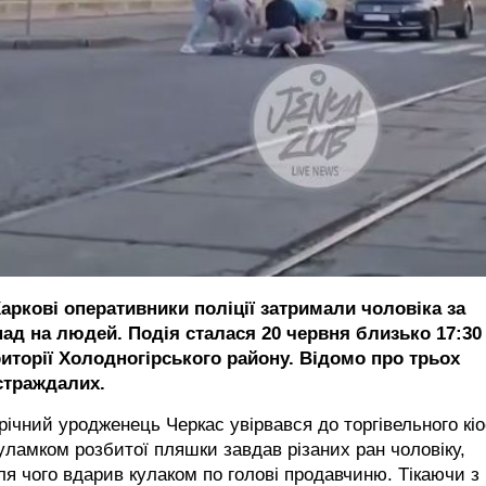
Харкові оперативники поліції затримали чоловіка за
пад на людей. Подія сталася 20 червня близько 17:30
риторії Холодногірського району. Відомо про трьох
страждалих.
річний уродженець Черкас увірвався до торгівельного кіо
уламком розбитої пляшки завдав різаних ран чоловіку,
ля чого вдарив кулаком по голові продавчиню. Тікаючи з