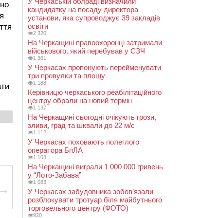
У Черкаській облраді визначили
ено
кандидатку на посаду директора
я
установи, яка супроводжує 39 закладів
освіти
ття
2 320
На Черкащині правоохоронці затримали
військового, який перебував у СЗЧ
1 361
У Черкасах пропонують перейменувати
три провулки та площу
1 188
ати
Керівницю черкаського реабілітаційного
центру обрали на новий термін
1 137
На Черкащині сьогодні очікують грози,
зливи, град та шквали до 22 м/с
1 112
У Черкасах поховають полеглого
оператора БпЛА
1 108
На Черкащині виграли 1 000 000 гривень
у “Лото-Забава”
1 083
У Черкасах забудовника зобов’язали
розблокувати тротуар біля майбутнього
торговельного центру (ФОТО)
920