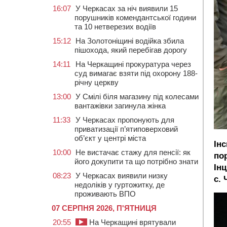
16:07
У Черкасах за ніч виявили 15
порушників комендантської години
та 10 нетверезих водіїв
15:12
На Золотоніщині водійка збила
пішохода, який перебігав дорогу
14:11
На Черкащині прокуратура через
суд вимагає взяти під охорону 188-
річну церкву
13:00
У Смілі біля магазину під колесами
вантажівки загинула жінка
11:33
У Черкасах пропонують для
приватизації п’ятиповерховий
об’єкт у центрі міста
Ін
10:00
Не вистачає стажу для пенсії: як
по
його докупити та що потрібно знати
Ін
08:23
У Черкасах виявили низку
с.
недоліків у гуртожитку, де
проживають ВПО
07 СЕРПНЯ 2026, П'ЯТНИЦЯ
20:55
На Черкащині врятували