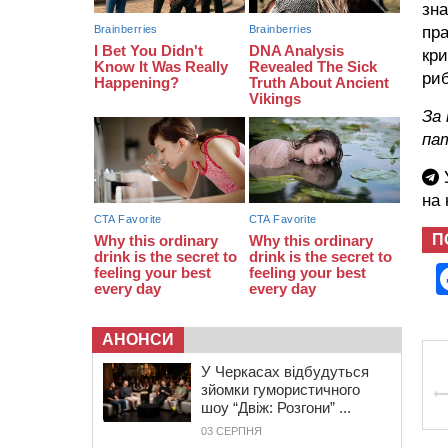
зна
13:40
На Кам’янщині сталася масштабна
пра
пожежа сміттєзвалища
кри
ри
За
па
У
на
П
АНОНСИ
У Черкасах відбудуться
зйомки гумористичного
шоу “Двіж: Розгони” ...
03 СЕРПНЯ