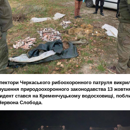
спектори Черкаського рибоохоронного патруля викри
рушення природоохоронного законодавства 13 жовтн
цидент стався на Кременчуцькому водосховищі, побл
 Червона Слобода.