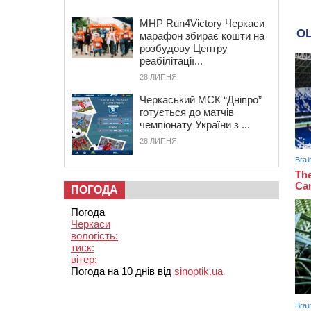
MHP Run4Victory Черкаси
марафон збирає кошти на
розбудову Центру
реабілітації...
28 ЛИПНЯ
Черкаський МСК “Дніпро”
готується до матчів
чемпіонату України з ...
28 ЛИПНЯ
ПОГОДА
Погода
Черкаси
вологість:
тиск:
вітер:
Погода на 10 днів від
sinoptik.ua