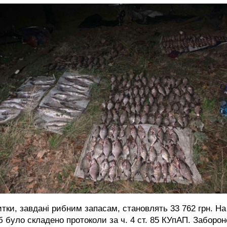
тки, завдані рибним запасам, становлять 33 762 грн. На
б було складено протоколи за ч. 4 ст. 85 КУпАП. Заборо