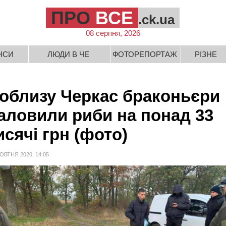
ПРО
ВСЕ
.ck.ua
08 серпня, 2026
НСИ
ЛЮДИ В ЧЕ
ФОТОРЕПОРТАЖ
РІЗНЕ
облизу Черкас браконьєри
аловили риби на понад 33
исячі грн (фото)
ОВТНЯ 2020, 14:05