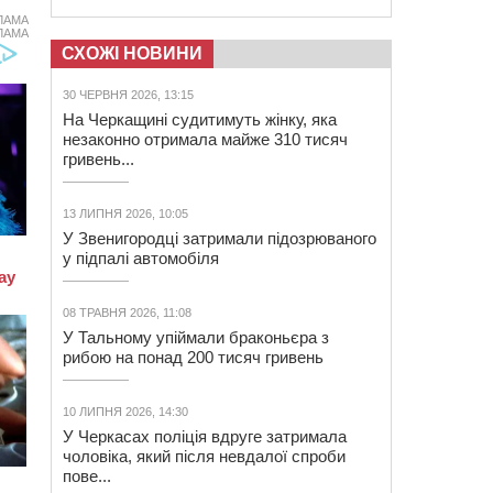
ЛАМА
ЛАМА
СХОЖІ НОВИНИ
30 ЧЕРВНЯ 2026, 13:15
На Черкащині судитимуть жінку, яка
незаконно отримала майже 310 тисяч
гривень...
13 ЛИПНЯ 2026, 10:05
У Звенигородці затримали підозрюваного
у підпалі автомобіля
08 ТРАВНЯ 2026, 11:08
У Тальному упіймали браконьєра з
рибою на понад 200 тисяч гривень
10 ЛИПНЯ 2026, 14:30
У Черкасах поліція вдруге затримала
чоловіка, який після невдалої спроби
пове...