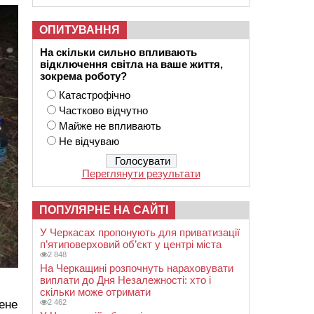
ОПИТУВАННЯ
На скільки сильно впливають
відключення світла на ваше життя,
зокрема роботу?
Катастрофічно
Частково відчутно
Майже не впливають
Не відчуваю
Переглянути результати
ПОПУЛЯРНЕ НА САЙТІ
У Черкасах пропонують для приватизації
п’ятиповерховий об’єкт у центрі міста
2 848
На Черкащині розпочнуть нараховувати
виплати до Дня Незалежності: хто і
скільки може отримати
нене
2 462