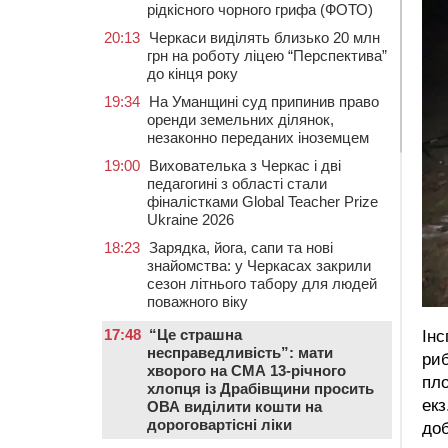
рідкісного чорного грифа (ФОТО)
20:13
Черкаси виділять близько 20 млн
грн на роботу ліцею “Перспектива”
до кінця року
19:34
На Уманщині суд припинив право
оренди земельних ділянок,
незаконно переданих іноземцем
19:00
Вихователька з Черкас і дві
педагогині з області стали
фіналістками Global Teacher Prize
Ukraine 2026
18:23
Зарядка, йога, сапи та нові
знайомства: у Черкасах закрили
сезон літнього табору для людей
поважного віку
17:48
“Це страшна
Інс
несправедливість”: мати
риб
хворого на СМА 13-річного
пло
хлопця із Драбівщини просить
екз
ОВА виділити кошти на
дороговартісні ліки
доб