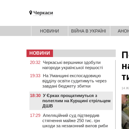
Черкаси
НОВИНИ
ВІЙНА В УКРАЇНІ
АНО
П
НОВИНИ
20:32
Черкаські вершники здобули
н
нагороди української першості
т
19:33
На Уманщині експосадовицю
відділу освіти судитимуть через
завдані бюджету збитки
14 Ж
18:30
У Єрках прощатимуться з
полеглим на Курщині стрільцем
ДШВ
17:29
Апеляційний суд підтвердив
стягнення майже 250 тис. грн
шкоди за незаконний вилов риби