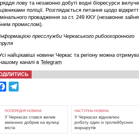
ряддя лову та незаконно добуті водні біоресурси вилуч
цівниками поліції. Розглядається питання щодо відкритт
мінального провадження за ст. 249 ККУ (незаконне зайня
бним промислом).
 інформацією пресслужби Черкаського рибоохоронного
труля
сі найцікавіші новини Черкас та регіону можна отримув
 нашому каналі в
Telegram
ОДІЛИТИСЬ
Facebook
Telegram
ПОПЕРЕДНЯ НОВИНА
НАСТУПНА НОВИНА
У Черкасах стався вилив
У Черкасах відновлює
аміачних добрив на вулиці
роботу один із тролейбусних
міста
маршрутів