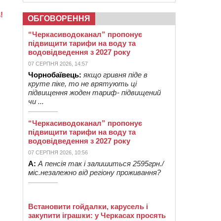
ОБГОВОРЕННЯ
“Черкасиводоканал” пропонує
підвищити тарифи на воду та
водовідведення з 2027 року
07 СЕРПНЯ 2026, 14:57
Чорнобаївець:
якщо гривня піде в
круте піке, то не врятують ці
підвищення жоден тариф- підвищений
чи ...
“Черкасиводоканал” пропонує
підвищити тарифи на воду та
водовідведення з 2027 року
07 СЕРПНЯ 2026, 10:56
А:
А пенсія так і залишиться 2595грн./
міс.незалежно від регіону проживання?
Встановити гойдалки, карусель і
закупити іграшки: у Черкасах просять