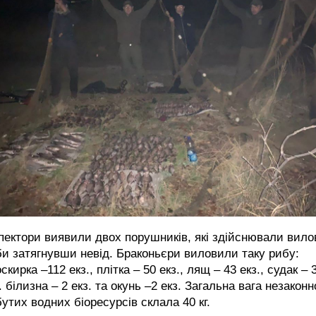
пектори виявили двох порушників, які здійснювали вило
и затягнувши невід. Браконьєри виловили таку рибу:
скирка –112 екз., плітка – 50 екз., лящ – 43 екз., судак – 
. білизна – 2 екз. та окунь –2 екз. Загальна вага незаконн
утих водних біоресурсів склала 40 кг.