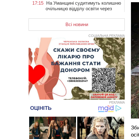
17:15
На Уманщині судитимуть колишню
очільницю відділу освіти через
закупівлю електрики за завищеною
ціною
Всі новини
16:40
У Черкасах провели в останню
путь двох загиблих воїнів
СОЦІАЛЬНА РЕКЛАМА
16:07
До 1 вересня у Черкасах
оновлюють дорожню розмітку біля
навчальних закладів (ФОТОФАКТ)
15:39
На честь загиблого захисника і
чемпіона світу в Черкасах відкрили
спортивно-реабілітаційний центр
15:05
На Звенигородщині, попри
заборону міськради, проведуть
“Ше.Fest”
РЕКЛАМА
14:31
У Каневі аномальна спека
призвела до перебоїв у роботі
електромереж та комунальних
служб
Зби
14:02
На Черкащині намолотили перший
осі
мільйон тонн зерна нового врожаю