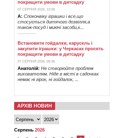
покращити умови в дитсадку
07 СЕРПНЯ 2026, 10:09
А:
Споконвіку іграшки і все,що
стосується дитячого дозвілля,а
також-посуд і миючі засоби,к...
Встановити гойдалки, карусель і
закупити іграшки: у Черкасах просять
покращити умови в дитсадку
07 СЕРПНЯ 2026, 09:36
Анатолій:
Не створюйте проблем
вихователям. Ніде в місті в садочках
немає ні гірок, ні гойдалок, ...
АРХІВ НОВИН
Серпень
2026