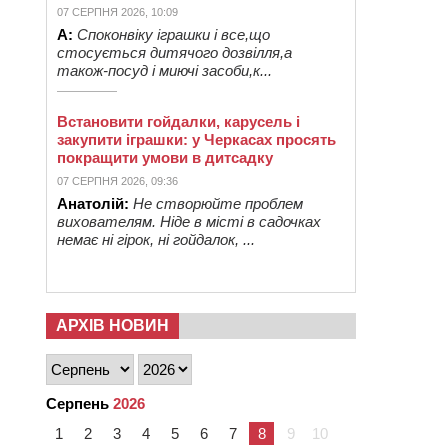
07 СЕРПНЯ 2026, 10:09
А:
Споконвіку іграшки і все,що
стосується дитячого дозвілля,а
також-посуд і миючі засоби,к...
Встановити гойдалки, карусель і
закупити іграшки: у Черкасах просять
покращити умови в дитсадку
07 СЕРПНЯ 2026, 09:36
Анатолій:
Не створюйте проблем
вихователям. Ніде в місті в садочках
немає ні гірок, ні гойдалок, ...
АРХІВ НОВИН
Серпень
2026
1
2
3
4
5
6
7
8
9
10