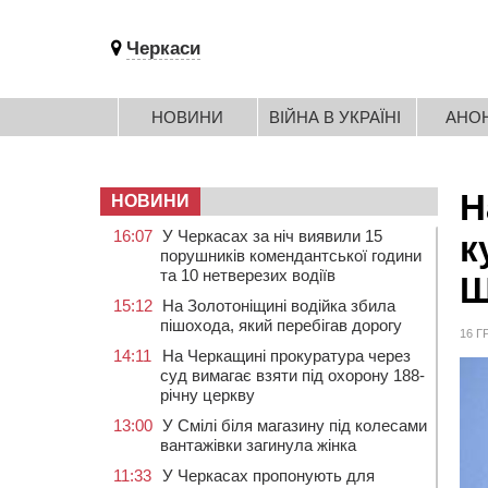
Черкаси
НОВИНИ
ВІЙНА В УКРАЇНІ
АНО
Н
НОВИНИ
16:07
У Черкасах за ніч виявили 15
к
порушників комендантської години
та 10 нетверезих водіїв
Щ
15:12
На Золотоніщині водійка збила
пішохода, який перебігав дорогу
16 Г
14:11
На Черкащині прокуратура через
суд вимагає взяти під охорону 188-
річну церкву
13:00
У Смілі біля магазину під колесами
вантажівки загинула жінка
11:33
У Черкасах пропонують для