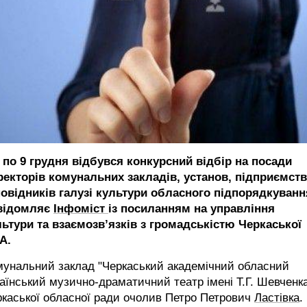
5 по 9 грудня відбувся конкурсний відбір на посади
ректорів комунальних закладів, установ, підприємств
повідників галузі культури обласного підпорядкуванн
відомляє
Інфоміст
із посиланням на управління
льтури та взаємозв’язків з громадськістю Черкаської
А.
мунальний заклад "Черкаський академічний обласний
аїнський музично-драматичний театр імені Т.Г. Шевченк
каської обласної ради очолив Петро Петрович
Ластівка
.