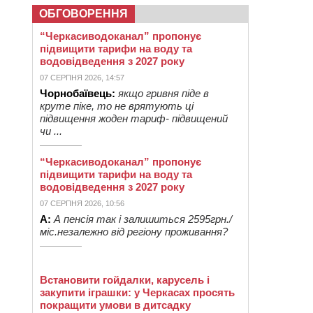
ОБГОВОРЕННЯ
“Черкасиводоканал” пропонує
підвищити тарифи на воду та
водовідведення з 2027 року
07 СЕРПНЯ 2026, 14:57
Чорнобаївець:
якщо гривня піде в
круте піке, то не врятують ці
підвищення жоден тариф- підвищений
чи ...
“Черкасиводоканал” пропонує
підвищити тарифи на воду та
водовідведення з 2027 року
07 СЕРПНЯ 2026, 10:56
А:
А пенсія так і залишиться 2595грн./
міс.незалежно від регіону проживання?
Встановити гойдалки, карусель і
закупити іграшки: у Черкасах просять
покращити умови в дитсадку