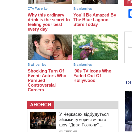
11:29
У Черкасах до середини серпня
П
обмежать рух транспорту на трьох
вулицях
АНОНСИ
У Черкасах відбудуться
зйомки гумористичного
шоу “Двіж: Розгони” ...
03 СЕРПНЯ