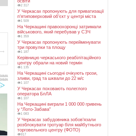
освіти
2 317
У Черкасах пропонують для приватизації
п’ятиповерховий об’єкт у центрі міста
1 509
На Черкащині правоохоронці затримали
військового, який перебував у СЗЧ
1 359
У Черкасах пропонують перейменувати
три провулки та площу
1 187
Керівницю черкаського реабілітаційного
центру обрали на новий термін
1 135
На Черкащині сьогодні очікують грози,
ЛАМА
зливи, град та шквали до 22 м/с
ЛАМА
1 107
У Черкасах поховають полеглого
оператора БпЛА
1 107
На Черкащині виграли 1 000 000 гривень
у “Лото-Забава”
1 083
У Черкасах забудовника зобов’язали
розблокувати тротуар біля майбутнього
торговельного центру (ФОТО)
917