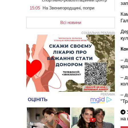
зап
15:05
На Звенигородщині, попри
заборону міськради, проведуть
Кам
“Ше.Fest”
Га
Всі новини
14:31
У Каневі аномальна спека
призвела до перебоїв у роботі
Дер
СОЦІАЛЬНА РЕКЛАМА
електромереж та комунальних
кул
служб
Ко
14:02
На Черкащині намолотили перший
мільйон тонн зерна нового врожаю
–
д
13:40
На Кам’янщині сталася масштабна
кра
пожежа сміттєзвалища
13:26
На Черкащині сьогодні очікують
– д
грози, зливи, град та шквали до 22
кол
м/с
– д
РЕКЛАМА
12:50
Внаслідок падіння вертольота
загинув 28-річний захисник зі
"Тр
Сміли
У
12:15
У центрі Черкас не поділили
на
дорогу водії двох ВАЗів