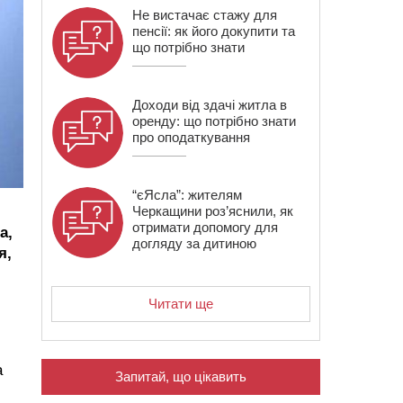
Не вистачає стажу для
пенсії: як його докупити та
що потрібно знати
Доходи від здачі житла в
оренду: що потрібно знати
про оподаткування
“єЯсла”: жителям
Черкащини роз’яснили, як
отримати допомогу для
а,
догляду за дитиною
я,
Читати ще
а
Запитай, що цікавить