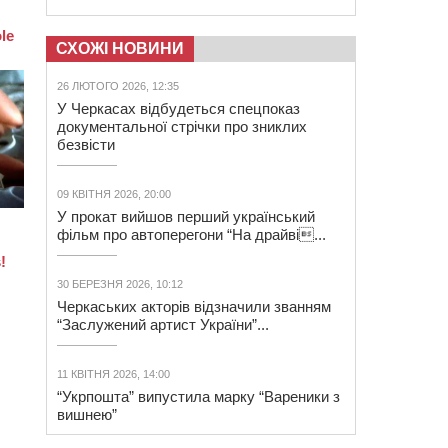
СХОЖІ НОВИНИ
26 ЛЮТОГО 2026, 12:35
У Черкасах відбудеться спецпоказ
документальної стрічки про зниклих
безвісти
09 КВІТНЯ 2026, 20:00
У прокат вийшов перший український
фільм про автоперегони “На драйві...
30 БЕРЕЗНЯ 2026, 10:12
Черкаських акторів відзначили званням
“Заслужений артист України”...
11 КВІТНЯ 2026, 14:00
“Укрпошта” випустила марку “Вареники з
вишнею”