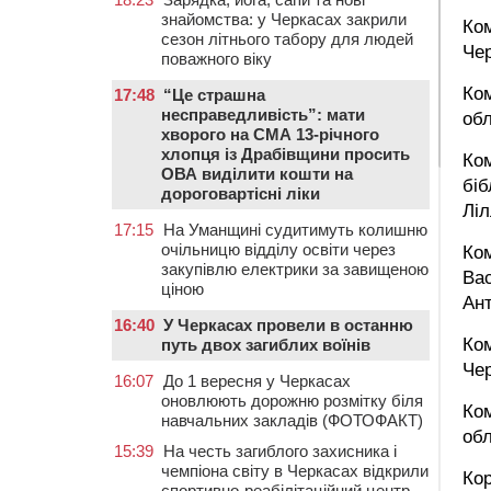
знайомства: у Черкасах закрили
Ком
сезон літнього табору для людей
Чер
поважного віку
Ко
17:48
“Це страшна
несправедливість”: мати
обл
хворого на СМА 13-річного
хлопця із Драбівщини просить
Ко
ОВА виділити кошти на
біб
дороговартісні ліки
Ліл
17:15
На Уманщині судитимуть колишню
очільницю відділу освіти через
Ком
закупівлю електрики за завищеною
Вас
ціною
Ант
16:40
У Черкасах провели в останню
Ком
путь двох загиблих воїнів
Чер
16:07
До 1 вересня у Черкасах
оновлюють дорожню розмітку біля
Ком
навчальних закладів (ФОТОФАКТ)
обл
15:39
На честь загиблого захисника і
чемпіона світу в Черкасах відкрили
Ко
спортивно-реабілітаційний центр