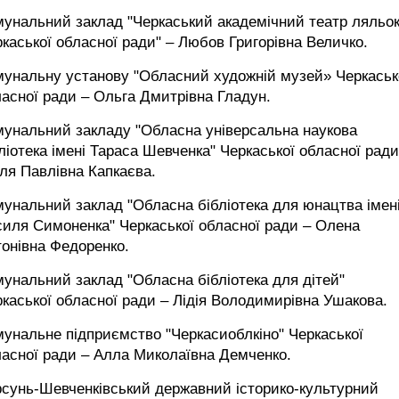
унальний заклад "Черкаський академічний театр ляльо
каської обласної ради" – Любов Григорівна Величко.
мунальну установу "Обласний художній музей» Черкаськ
асної ради – Ольга Дмитрівна Гладун.
мунальний закладу "Обласна універсальна наукова
ліотека імені Тараса Шевченка" Черкаської обласної ради
ля Павлівна Капкаєва.
унальний заклад "Обласна бібліотека для юнацтва імен
иля Симоненка" Черкаської обласної ради – Олена
онівна Федоренко.
унальний заклад "Обласна бібліотека для дітей"
каської обласної ради – Лідія Володимирівна Ушакова.
унальне підприємство "Черкасиоблкіно" Черкаської
асної ради – Алла Миколаївна Демченко.
рсунь-Шевченківський державний історико-культурний