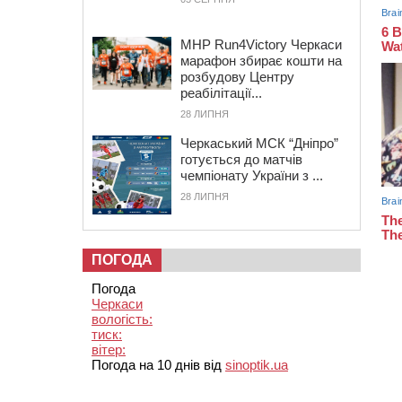
MHP Run4Victory Черкаси
марафон збирає кошти на
розбудову Центру
реабілітації...
28 ЛИПНЯ
Черкаський МСК “Дніпро”
готується до матчів
чемпіонату України з ...
28 ЛИПНЯ
ПОГОДА
Погода
Черкаси
вологість:
тиск:
вітер:
Погода на 10 днів від
sinoptik.ua