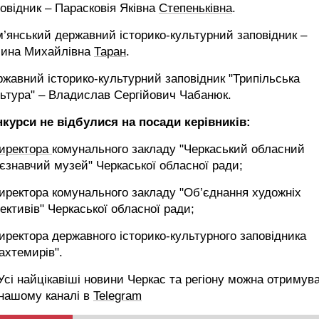
овідник – Парасковія Яківна
Степеньківна
.
’янський державний історико-культурний заповідник –
лина Михайлівна
Таран
.
жавний історико-культурний заповідник "Трипільська
ьтура" – Владислав Сергійович Чабанюк.
нкурси не відбулися на посади керівників:
иректора
комунального закладу "Черкаський обласний
єзнавчий музей" Черкаської обласної ради;
иректора комунального закладу "Об’єднання художніх
ективів" Черкаської обласної ради;
иректора державного історико-культурного заповідника
ахтемирів".
сі найцікавіші новини Черкас та регіону можна отримув
 нашому каналі в
Telegram