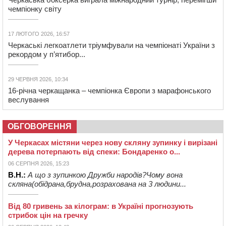
чемпіонку світу
17 ЛЮТОГО 2026, 16:57
Черкаські легкоатлети тріумфували на чемпіонаті України з
рекордом у п’ятибор...
29 ЧЕРВНЯ 2026, 10:34
16-річна черкащанка – чемпіонка Європи з марафонського
веслування
ОБГОВОРЕННЯ
У Черкасах містяни через нову скляну зупинку і вирізані
дерева потерпають від спеки: Бондаренко о...
06 СЕРПНЯ 2026, 15:23
В.Н.:
А що з зупинкою Дружби народів?Чому вона
скляна(обідрана,брудна,розрахована на 3 людини...
Від 80 гривень за кілограм: в Україні прогнозують
стрибок цін на гречку