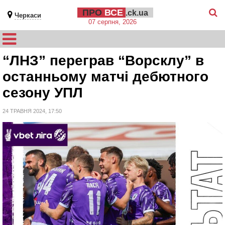
ПРО
ВСЕ
.ck.ua
Черкаси
07 серпня, 2026
“ЛНЗ” переграв “Ворсклу” в
останньому матчі дебютного
сезону УПЛ
24 ТРАВНЯ 2024, 17:50