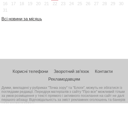
16
17
18
19
20
21
22
23
24
25
26
27
28
29
30
31
Всі новини за місяць
Корисні телефони
Зворотний зв’язок
Контакти
Рекламодавцям
Думки, викладені у рубриках "Точка зору" та "Блоги", можуть не збігатися із
поглядами редакції. Передрук матеріалів з сайту "Про все" можливий тільки
за умов розміщення у тексті прямого і активного посилання на сайт не далі
першого абзацу. Відповідальність за зміст рекламних оголошень та банерів
несе рекламодавець
© 2026, Всі права захищені