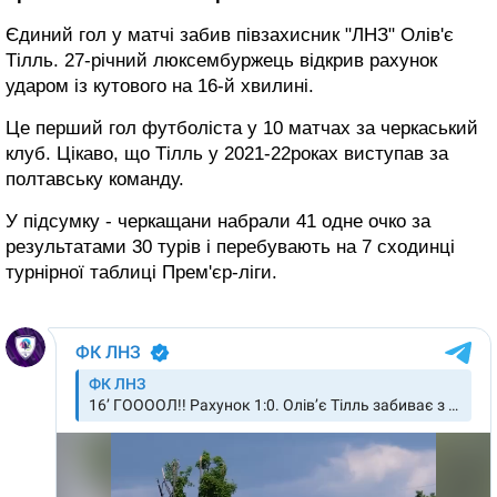
Єдиний гол у матчі забив півзахисник "ЛНЗ" Олів'є
Тілль. 27-річний люксембуржець відкрив рахунок
ударом із кутового на 16-й хвилині.
Це перший гол футболіста у 10 матчах за черкаський
клуб. Цікаво, що Тілль у 2021-22роках виступав за
полтавську команду.
У підсумку - черкащани набрали 41 одне очко за
результатами 30 турів і перебувають на 7 сходинці
турнірної таблиці Прем'єр-ліги.