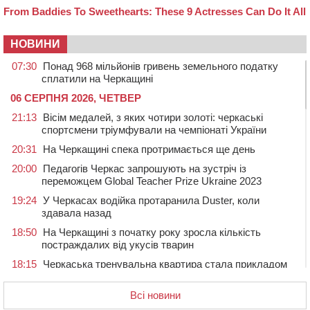
НОВИНИ
07:30
Понад 968 мільйонів гривень земельного податку
сплатили на Черкащині
06 СЕРПНЯ 2026, ЧЕТВЕР
21:13
Вісім медалей, з яких чотири золоті: черкаські
спортсмени тріумфували на чемпіонаті України
20:31
На Черкащині спека протримається ще день
20:00
Педагогів Черкас запрошують на зустріч із
переможцем Global Teacher Prize Ukraine 2023
19:24
У Черкасах водійка протаранила Duster, коли
здавала назад
18:50
На Черкащині з початку року зросла кількість
постраждалих від укусів тварин
18:15
Черкаська тренувальна квартира стала прикладом
для громад з усієї України
Всі новини
17:40
ЧНУ увійшов до 50 найпопулярніших вишів України
серед вступників