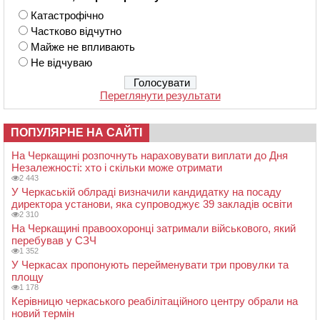
Катастрофічно
Частково відчутно
Майже не впливають
Не відчуваю
Переглянути результати
ПОПУЛЯРНЕ НА САЙТІ
На Черкащині розпочнуть нараховувати виплати до Дня
Незалежності: хто і скільки може отримати
2 443
У Черкаській облраді визначили кандидатку на посаду
директора установи, яка супроводжує 39 закладів освіти
2 310
На Черкащині правоохоронці затримали військового, який
перебував у СЗЧ
1 352
У Черкасах пропонують перейменувати три провулки та
площу
1 178
Керівницю черкаського реабілітаційного центру обрали на
новий термін