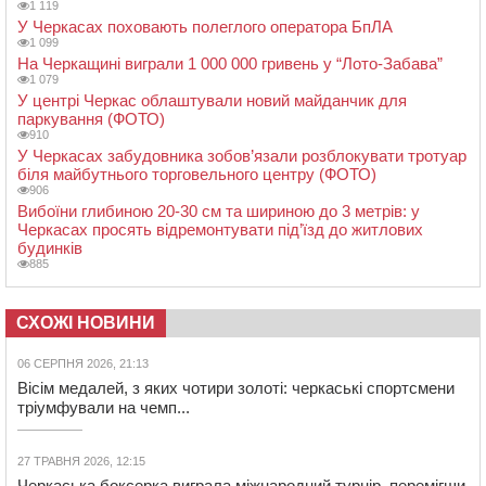
1 119
У Черкасах поховають полеглого оператора БпЛА
1 099
На Черкащині виграли 1 000 000 гривень у “Лото-Забава”
1 079
У центрі Черкас облаштували новий майданчик для
паркування (ФОТО)
910
У Черкасах забудовника зобов’язали розблокувати тротуар
біля майбутнього торговельного центру (ФОТО)
906
Вибоїни глибиною 20-30 см та шириною до 3 метрів: у
Черкасах просять відремонтувати під’їзд до житлових
будинків
885
СХОЖІ НОВИНИ
06 СЕРПНЯ 2026, 21:13
Вісім медалей, з яких чотири золоті: черкаські спортсмени
тріумфували на чемп...
27 ТРАВНЯ 2026, 12:15
Черкаська боксерка виграла міжнародний турнір, перемігши