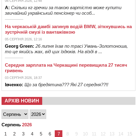
06 СЕРПНЯ 2026, 12:48
А:
Скільки кг гречки за такою вартістю може купити
звичайний український пенсіонер чи особ...
На черкаській дамбі загинув водій BMW, зіткнувшись на
зустрічній смузі із вантажівкою
05 СЕРПНЯ 2026, 12:16
Georg Green:
26 липня їхав по трасі Умань-Золотоноша,
то це якийсь жах, від цих їздюків. На вїзді в ...
Середня зарплата на Черкащині перевищила 27 тисяч
гривень
03 СЕРПНЯ 2026, 18:37
Івченко:
Що за бредятина??? Які 27 середня??!!
АРХІВ НОВИН
Серпень
2026
1
2
3
4
5
6
7
8
9
10
11
12
13
14
15