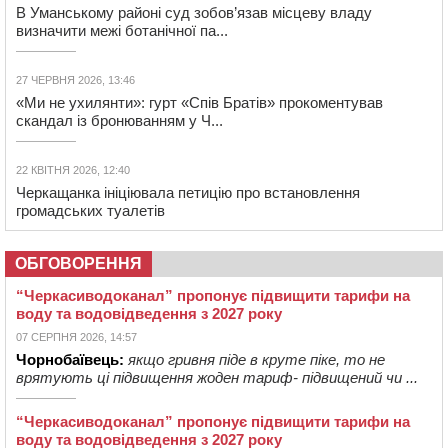
В Уманському районі суд зобов’язав місцеву владу
визначити межі ботанічної па...
27 ЧЕРВНЯ 2026, 13:46
«Ми не ухилянти»: гурт «Спів Братів» прокоментував
скандал із бронюванням у Ч...
22 КВІТНЯ 2026, 12:40
Черкащанка ініціювала петицію про встановлення
громадських туалетів
ОБГОВОРЕННЯ
“Черкасиводоканал” пропонує підвищити тарифи на
воду та водовідведення з 2027 року
07 СЕРПНЯ 2026, 14:57
Чорнобаївець:
якщо гривня піде в круте піке, то не
врятують ці підвищення жоден тариф- підвищений чи ...
“Черкасиводоканал” пропонує підвищити тарифи на
воду та водовідведення з 2027 року