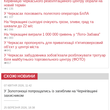
Керівницю черкаського реабілітаційного центру обрали на
новий термін
1 135
У Черкасах поховають полеглого оператора БпЛА
1 107
На Черкащині сьогодні очікують грози, зливи, град та
шквали до 22 м/с
1 096
На Черкащині виграли 1 000 000 гривень у “Лото-Забава”
1 083
У Черкасах пропонують для приватизації п’ятиповерховий
об’єкт у центрі міста
941
У Черкасах забудовника зобов’язали розблокувати тротуар
біля майбутнього торговельного центру (ФОТО)
917
СХОЖІ НОВИНИ
07 КВІТНЯ 2026, 11:42
У Золотоноші попрощались із загиблим на Чернігівщині
захисником
25 БЕРЕЗНЯ 2026, 18:38