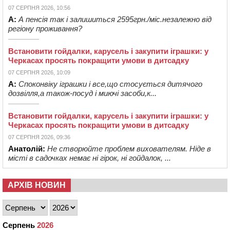
07 СЕРПНЯ 2026, 10:56
А:
А пенсія так і залишиться 2595грн./міс.незалежно від
регіону проживання?
Встановити гойдалки, карусель і закупити іграшки: у
Черкасах просять покращити умови в дитсадку
07 СЕРПНЯ 2026, 10:09
А:
Споконвіку іграшки і все,що стосується дитячого
дозвілля,а також-посуд і миючі засоби,к...
Встановити гойдалки, карусель і закупити іграшки: у
Черкасах просять покращити умови в дитсадку
07 СЕРПНЯ 2026, 09:36
Анатолій:
Не створюйте проблем вихователям. Ніде в
місті в садочках немає ні гірок, ні гойдалок, ...
АРХІВ НОВИН
Серпень
2026