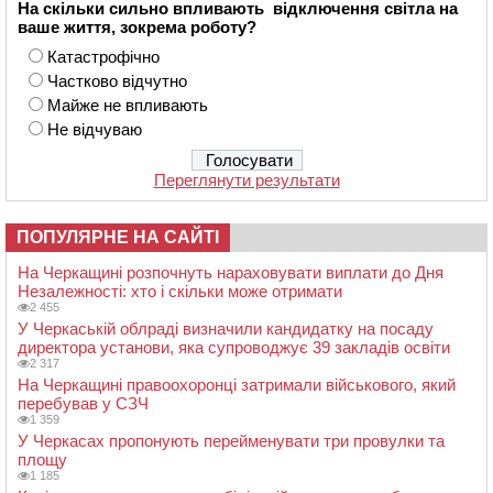
На скільки сильно впливають відключення світла на
ваше життя, зокрема роботу?
Катастрофічно
Частково відчутно
Майже не впливають
Не відчуваю
Переглянути результати
ПОПУЛЯРНЕ НА САЙТІ
На Черкащині розпочнуть нараховувати виплати до Дня
Незалежності: хто і скільки може отримати
2 455
У Черкаській облраді визначили кандидатку на посаду
директора установи, яка супроводжує 39 закладів освіти
2 317
На Черкащині правоохоронці затримали військового, який
перебував у СЗЧ
1 359
У Черкасах пропонують перейменувати три провулки та
площу
1 185