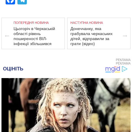
ПОПЕРЕДНЯ НОВИНА
НАСТУПНА НОВИНА
Цьогоріч в Черкаській
Донеччанку, яка
області рівень
грабувала черкаських
поширеності ВІЛ-
дітей, відправили за
інфекції збільшився
грати (відео)
РЕКЛАМА
РЕКЛАМА