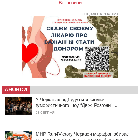
(ФОТО)
Всі новини
20:13
Черкаси виділять близько 20 млн грн на роботу
ліцею “Перспектива” до кінця року
СОЦІАЛЬНА РЕКЛАМА
19:34
На Уманщині суд припинив право оренди земельних
ділянок, незаконно переданих іноземцем
19:00
Вихователька з Черкас і дві педагогині з області
стали фіналістками Global Teacher Prize Ukraine 2026
18:23
Зарядка, йога, сапи та нові знайомства: у Черкасах
закрили сезон літнього табору для людей поважного
віку
17:48
“Це страшна несправедливість”: мати хворого на
СМА 13-річного хлопця із Драбівщини просить
ОВА виділити кошти на дороговартісні ліки
АНОНСИ
17:15
На Уманщині судитимуть колишню очільницю відділу
У Черкасах відбудуться зйомки
освіти через закупівлю електрики за завищеною
гумористичного шоу “Двіж: Розгони” ...
ціною
03 СЕРПНЯ
16:40
У Черкасах провели в останню путь двох
загиблих воїнів
16:07
До 1 вересня у Черкасах оновлюють дорожню
MHP Run4Victory Черкаси марафон збирає
розмітку біля навчальних закладів (ФОТОФАКТ)
кошти на розбудову Центру реабілітації...