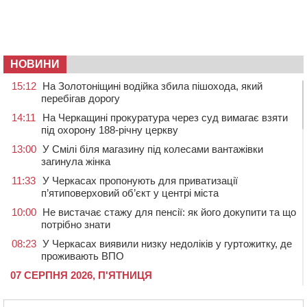
НОВИНИ
15:12
На Золотоніщині водійка збила пішохода, який
перебігав дорогу
14:11
На Черкащині прокуратура через суд вимагає взяти
під охорону 188-річну церкву
13:00
У Смілі біля магазину під колесами вантажівки
загинула жінка
11:33
У Черкасах пропонують для приватизації
п’ятиповерховий об’єкт у центрі міста
10:00
Не вистачає стажу для пенсії: як його докупити та що
потрібно знати
08:23
У Черкасах виявили низку недоліків у гуртожитку, де
проживають ВПО
07 СЕРПНЯ 2026, П'ЯТНИЦЯ
20:55
На Черкащині врятували рідкісного чорного грифа