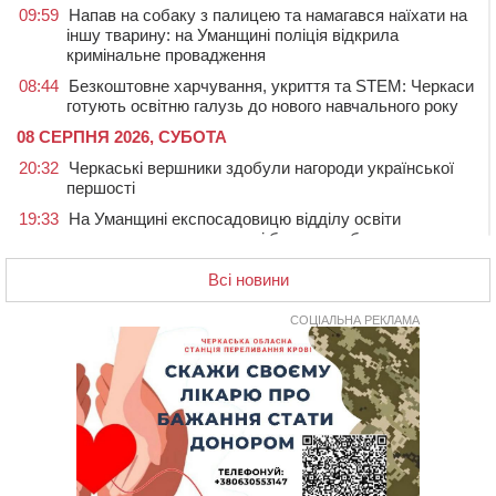
09:59
Напав на собаку з палицею та намагався наїхати на
іншу тварину: на Уманщині поліція відкрила
кримінальне провадження
08:44
Безкоштовне харчування, укриття та STEM: Черкаси
готують освітню галузь до нового навчального року
08 СЕРПНЯ 2026, СУБОТА
20:32
Черкаські вершники здобули нагороди української
першості
19:33
На Уманщині експосадовицю відділу освіти
судитимуть через завдані бюджету збитки
18:30
У Єрках прощатимуться з полеглим на Курщині
Всі новини
стрільцем ДШВ
СОЦІАЛЬНА РЕКЛАМА
17:29
Апеляційний суд підтвердив стягнення майже 250
тис. грн шкоди за незаконний вилов риби
16:07
У Черкасах за ніч виявили 15 порушників
комендантської години та 10 нетверезих водіїв
15:12
На Золотоніщині водійка збила пішохода, який
перебігав дорогу
14:11
На Черкащині прокуратура через суд вимагає взяти