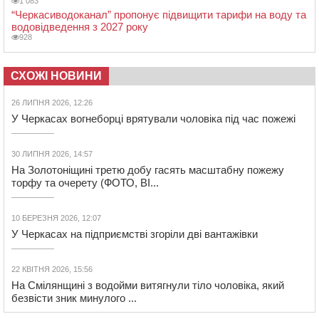
1 083
“Черкасиводоканал” пропонує підвищити тарифи на воду та
водовідведення з 2027 року
928
СХОЖІ НОВИНИ
26 ЛИПНЯ 2026, 12:26
У Черкасах вогнеборці врятували чоловіка під час пожежі
30 ЛИПНЯ 2026, 14:57
На Золотоніщині третю добу гасять масштабну пожежу
торфу та очерету (ФОТО, ВІ...
10 БЕРЕЗНЯ 2026, 12:07
У Черкасах на підприємстві згоріли дві вантажівки
22 КВІТНЯ 2026, 15:56
На Смілянщині з водойми витягнули тіло чоловіка, який
безвісти зник минулого ...