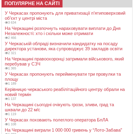
ПОПУЛЯРНЕ НА САЙТІ
У Черкасах пропонують для приватизації п’ятиповерховий
об’єкт у центрі міста
3 634
На Черкащині розпочнуть нараховувати виплати до Дня
Незалежності: хто і скільки може отримати
2 466
У Черкаській облраді визначили кандидатку на посаду
директора установи, яка супроводжує 39 закладів освіти
2 321
На Черкащині правоохоронці затримали військового, який
перебував у СЗЧ
1 365
У Черкасах пропонують перейменувати три провулки та
площу
1 189
Керівницю черкаського реабілітаційного центру обрали на
новий термін
1 137
На Черкащині сьогодні очікують грози, зливи, град та
шквали до 22 м/с
1 119
У Черкасах поховають полеглого оператора БпЛА
1 108
На Черкащині виграли 1 000 000 гривень у “Лото-Забава”