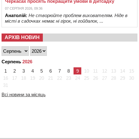
Черкасах просять покращити умови в дитсадку
07 СЕРПНЯ 2026, 09:36
Анатолій:
Не створюйте проблем вихователям. Ніде в
місті в садочках немає ні гірок, ні гойдалок, ...
АРХІВ НОВИН
Серпень
2026
1
2
3
4
5
6
7
8
9
10
11
12
13
14
15
16
17
18
19
20
21
22
23
24
25
26
27
28
29
30
31
Всі новини за місяць