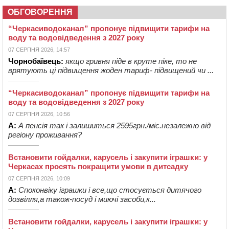
ОБГОВОРЕННЯ
“Черкасиводоканал” пропонує підвищити тарифи на
воду та водовідведення з 2027 року
07 СЕРПНЯ 2026, 14:57
Чорнобаївець:
якщо гривня піде в круте піке, то не
врятують ці підвищення жоден тариф- підвищений чи ...
“Черкасиводоканал” пропонує підвищити тарифи на
воду та водовідведення з 2027 року
07 СЕРПНЯ 2026, 10:56
А:
А пенсія так і залишиться 2595грн./міс.незалежно від
регіону проживання?
Встановити гойдалки, карусель і закупити іграшки: у
Черкасах просять покращити умови в дитсадку
07 СЕРПНЯ 2026, 10:09
А:
Споконвіку іграшки і все,що стосується дитячого
дозвілля,а також-посуд і миючі засоби,к...
Встановити гойдалки, карусель і закупити іграшки: у