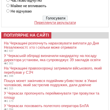
Частково відчутно
Майже не впливають
Не відчуваю
Переглянути результати
ПОПУЛЯРНЕ НА САЙТІ
На Черкащині розпочнуть нараховувати виплати до Дня
Незалежності: хто і скільки може отримати
2 437
У Черкаській облраді визначили кандидатку на посаду
директора установи, яка супроводжує 39 закладів освіти
2 302
На Черкащині правоохоронці затримали військового, який
перебував у СЗЧ
1 348
Пошук монет закінчився подвійним убивством: в Умані
чоловікові, який застрелив подружжя, дали довічне
1 315
У Черкасах пропонують перейменувати три провулки та
площу
1 173
У Черкасах поховають полеглого оператора БпЛА
1 094