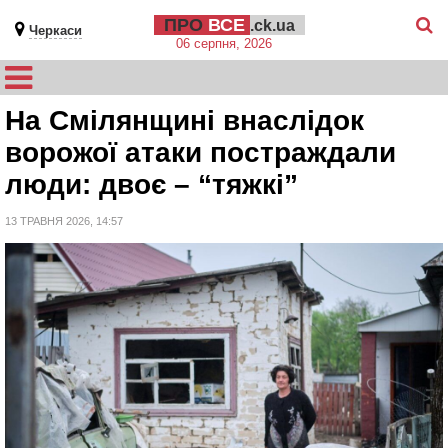
ПРО
ВСЕ
.ck.ua
Черкаси
06 серпня, 2026
На Смілянщині внаслідок
ворожої атаки постраждали
люди: двоє – “тяжкі”
13 ТРАВНЯ 2026, 14:57