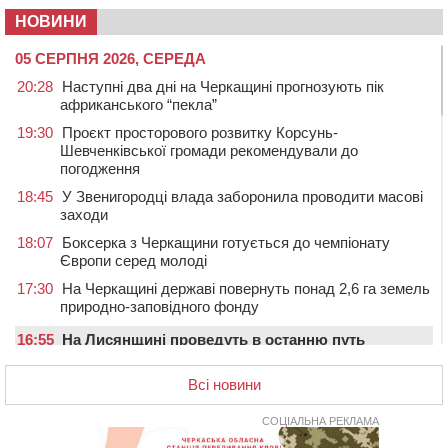
НОВИНИ
05 СЕРПНЯ 2026, СЕРЕДА
20:28
Наступні два дні на Черкащині прогнозують пік
африканського “пекла”
19:30
Проєкт просторового розвитку Корсунь-
Шевченківської громади рекомендували до
погодження
18:45
У Звенигородці влада заборонила проводити масові
заходи
18:07
Боксерка з Черкащини готується до чемпіонату
Європи серед молоді
17:30
На Черкащині державі повернуть понад 2,6 га земель
природно-заповідного фонду
16:55
На Лисянщині проведуть в останню путь
полеглого внаслідок атаки FPV-дрона воїна
Всі новини
16:16
У Дахнівському лісництві екоінспектори натрапили на
незаконне будівництво
СОЦІАЛЬНА РЕКЛАМА
15:38
У лікарні померла жінка, яку на пішохідному переході