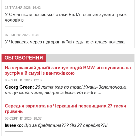
13 ТРАВНЯ 2026, 16:42
У Смілі після російської атаки БпЛА госпіталізували трьох
чоловіків
07 ЛИПНЯ 2026, 11:46
У Черкасах через підгорання їжі ледь не сталася пожежа
ОБГОВОРЕННЯ
На черкаській дамбі загинув водій BMW, зіткнувшись на
зустрічній смузі із вантажівкою
05 СЕРПНЯ 2026, 12:16
Georg Green:
26 липня їхав по трасі Умань-Золотоноша,
то це якийсь жах, від цих їздюків. На вїзді в ...
Середня зарплата на Черкащині перевищила 27 тисяч
гривень
03 СЕРПНЯ 2026, 18:37
Івченко:
Що за бредятина??? Які 27 середня??!!