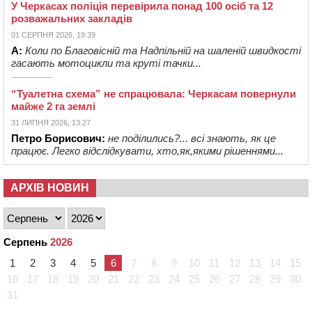
У Черкасах поліція перевірила понад 100 осіб та 12
розважальних закладів
01 СЕРПНЯ 2026, 19:39
А:
Коли по Благовісній та Надпільній на шаленій швидкості
гасають мотоцикли та круті тачки...
“Туалетна схема” не спрацювала: Черкасам повернули
майже 2 га землі
31 ЛИПНЯ 2026, 13:27
Петро Борисович:
не поділились?... всі знають, як це
працює. Легко відслідкувати, хто,як,якими рішеннями...
АРХІВ НОВИН
Серпень
2026
1
2
3
4
5
6
7
8
9
10
11
12
13
14
15
16
17
18
19
20
21
22
23
24
25
26
27
28
29
30
31