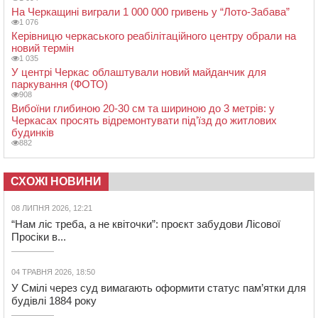
На Черкащині виграли 1 000 000 гривень у “Лото-Забава”
1 076
Керівницю черкаського реабілітаційного центру обрали на
новий термін
1 035
У центрі Черкас облаштували новий майданчик для
паркування (ФОТО)
908
Вибоїни глибиною 20-30 см та шириною до 3 метрів: у
Черкасах просять відремонтувати під’їзд до житлових
будинків
882
СХОЖІ НОВИНИ
08 ЛИПНЯ 2026, 12:21
“Нам ліс треба, а не квіточки”: проєкт забудови Лісової
Просіки в...
04 ТРАВНЯ 2026, 18:50
У Смілі через суд вимагають оформити статус пам’ятки для
будівлі 1884 року