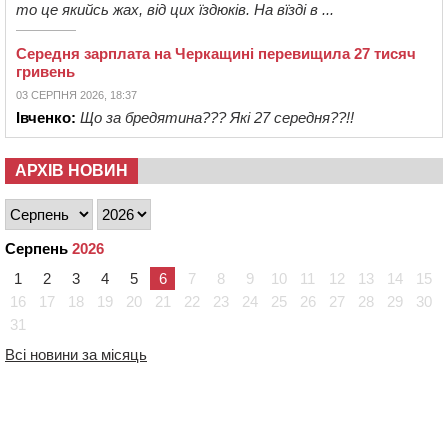
то це якийсь жах, від цих їздюків. На вїзді в ...
Середня зарплата на Черкащині перевищила 27 тисяч
гривень
03 СЕРПНЯ 2026, 18:37
Івченко:
Що за бредятина??? Які 27 середня??!!
АРХІВ НОВИН
Серпень
2026
1
2
3
4
5
6
7
8
9
10
11
12
13
14
15
16
17
18
19
20
21
22
23
24
25
26
27
28
29
30
31
Всі новини за місяць