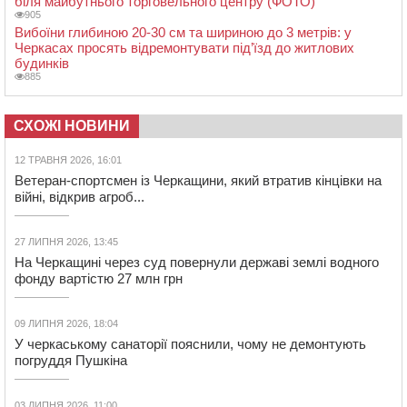
біля майбутнього торговельного центру (ФОТО)
905
Вибоїни глибиною 20-30 см та шириною до 3 метрів: у
Черкасах просять відремонтувати під’їзд до житлових
будинків
885
СХОЖІ НОВИНИ
12 ТРАВНЯ 2026, 16:01
Ветеран-спортсмен із Черкащини, який втратив кінцівки на
війні, відкрив агроб...
27 ЛИПНЯ 2026, 13:45
На Черкащині через суд повернули державі землі водного
фонду вартістю 27 млн грн
09 ЛИПНЯ 2026, 18:04
У черкаському санаторії пояснили, чому не демонтують
погруддя Пушкіна
03 ЛИПНЯ 2026, 11:00