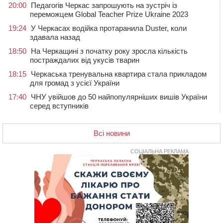
20:00
Педагогів Черкас запрошують на зустріч із
переможцем Global Teacher Prize Ukraine 2023
19:24
У Черкасах водійка протаранила Duster, коли
здавала назад
18:50
На Черкащині з початку року зросла кількість
постраждалих від укусів тварин
18:15
Черкаська тренувальна квартира стала прикладом
для громад з усієї України
17:40
ЧНУ увійшов до 50 найпопулярніших вишів України
серед вступників
17:07
На Хімселищі у Черкасах облаштували новий
контейнерний майданчик
Всі новини
16:32
Без розтину грудної клітки: у Черкасах 75-річній
пацієнтці замінили аортальний клапан
СОЦІАЛЬНА РЕКЛАМА
16:00
У Черкаському онкоцентрі встановили сонячну
електростанцію за понад пів мільйона гривень
15:30
У Київській області прощаються з полеглим на
фронті жителем Монастирищини
14:53
У Черкасах містяни через нову скляну зупинку і