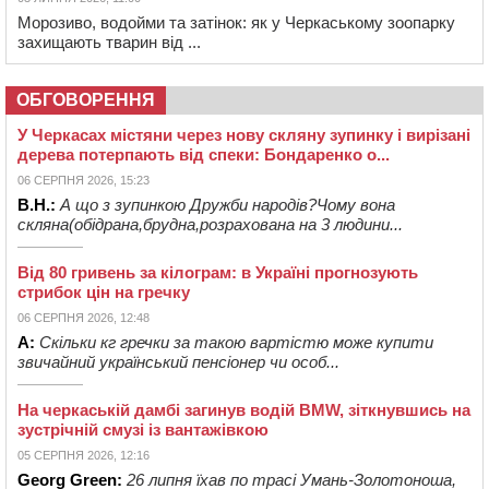
Морозиво, водойми та затінок: як у Черкаському зоопарку
захищають тварин від ...
ОБГОВОРЕННЯ
У Черкасах містяни через нову скляну зупинку і вирізані
дерева потерпають від спеки: Бондаренко о...
06 СЕРПНЯ 2026, 15:23
В.Н.:
А що з зупинкою Дружби народів?Чому вона
скляна(обідрана,брудна,розрахована на 3 людини...
Від 80 гривень за кілограм: в Україні прогнозують
стрибок цін на гречку
06 СЕРПНЯ 2026, 12:48
А:
Скільки кг гречки за такою вартістю може купити
звичайний український пенсіонер чи особ...
На черкаській дамбі загинув водій BMW, зіткнувшись на
зустрічній смузі із вантажівкою
05 СЕРПНЯ 2026, 12:16
Georg Green:
26 липня їхав по трасі Умань-Золотоноша,