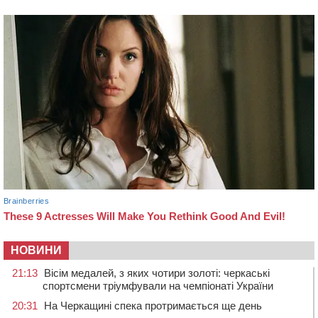
НОВИНИ
21:13
Вісім медалей, з яких чотири золоті: черкаські
спортсмени тріумфували на чемпіонаті України
20:31
На Черкащині спека протримається ще день