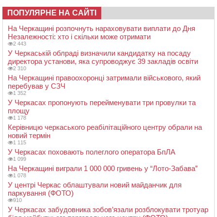
ПОПУЛЯРНЕ НА САЙТІ
На Черкащині розпочнуть нараховувати виплати до Дня
Незалежності: хто і скільки може отримати
2 443
У Черкаській облраді визначили кандидатку на посаду
директора установи, яка супроводжує 39 закладів освіти
2 310
На Черкащині правоохоронці затримали військового, який
перебував у СЗЧ
1 352
У Черкасах пропонують перейменувати три провулки та
площу
1 178
Керівницю черкаського реабілітаційного центру обрали на
новий термін
1 115
У Черкасах поховають полеглого оператора БпЛА
1 099
На Черкащині виграли 1 000 000 гривень у “Лото-Забава”
1 078
У центрі Черкас облаштували новий майданчик для
паркування (ФОТО)
910
У Черкасах забудовника зобов’язали розблокувати тротуар