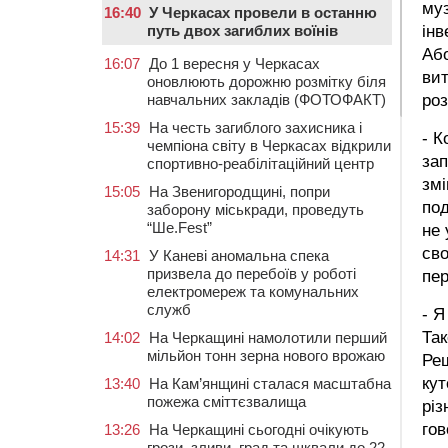
муз
16:40
У Черкасах провели в останню
путь двох загиблих воїнів
інв
Або
16:07
До 1 вересня у Черкасах
вит
оновлюють дорожню розмітку біля
навчальних закладів (ФОТОФАКТ)
ро
15:39
На честь загиблого захисника і
- К
чемпіона світу в Черкасах відкрили
зап
спортивно-реабілітаційний центр
змі
15:05
На Звенигородщині, попри
под
заборону міськради, проведуть
“Ше.Fest”
не 
сво
14:31
У Каневі аномальна спека
призвела до перебоїв у роботі
пе
електромереж та комунальних
служб
- Я
Так
14:02
На Черкащині намолотили перший
мільйон тонн зерна нового врожаю
Ре
кут
13:40
На Кам’янщині сталася масштабна
пожежа сміттєзвалища
різ
го
13:26
На Черкащині сьогодні очікують
грози, зливи, град та шквали до 22