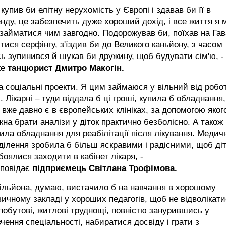
 купив би елітну нерухомість у Європі і здавав би її в
нду, це забезпечить дуже хороший дохід, і все життя я м
займатися чим завгодно. Подорожував би, поїхав на Гав
тися серфінгу, з'їздив би до Великого каньйону, з часом
ь зупинився й шукав би дружину, щоб будувати сім'ю, -
же
танцюрист Дмитро Макогін.
а соціальні проекти. Я цим займаюся у вільний від робо
. Лікарні – туди віддала б ці гроші, купила б обладнання,
 вже давно є в європейських клініках, за допомогою яког
на брати аналізи у діток практично безболісно. А також
ила обладнання для реабілітації після лікування. Медичн
ділення зробила б більш яскравими і радісними, щоб ді
боялися заходити в кабінет лікаря, -
зповідає
підприємець Світлана Трофімова.
ільйона, думаю, вистачило б на навчання в хорошому
ичному закладі у хороших педагогів, щоб не відволікат
побутові, житлові труднощі, повністю занурившись у
чення спеціальності, набиратися досвіду і грати з