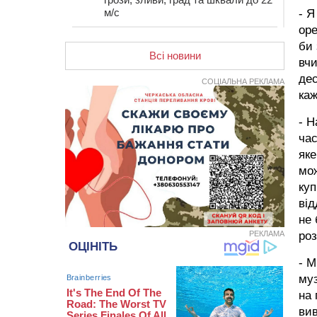
м/с
- Я
оре
12:50
Внаслідок падіння вертольота
би 
загинув 28-річний захисник зі
Всі новини
Сміли
вчи
дес
СОЦІАЛЬНА РЕКЛАМА
12:15
У центрі Черкас не поділили
ка
дорогу водії двох ВАЗів
11:29
У Черкасах до середини серпня
- Н
обмежать рух транспорту на трьох
час
вулицях
яке
10:54
На Черкащині кількість укриттів
мож
збільшилась уп’ятеро з початку
куп
повномасштабної війни
від
10:15
У Черкасах водій Audi Q5
не 
спричинив аварію, не пропустивши
інший кросовер
РЕКЛАМА
ро
09:42
“Черкасиводоканал” пропонує
- М
підвищити тарифи на воду та
муз
водовідведення з 2027 року
на 
09:08
Встановити гойдалки, карусель і
вив