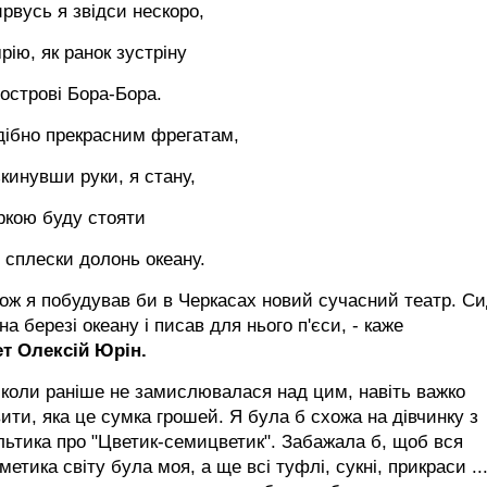
ирвусь я звідси нескоро,
рію, як ранок зустріну
острові Бора-Бора.
дібно прекрасним фрегатам,
кинувши руки, я стану,
іркою буду стояти
 сплески долонь океану.
ож я побудував би в Черкасах новий сучасний театр. Си
на березі океану і писав для нього п'єси, - каже
ет Олексій Юрін.
іколи раніше не замислювалася над цим, навіть важко
ити, яка це сумка грошей. Я була б схожа на дівчинку з
ьтика про "Цветик-семицветик". Забажала б, щоб вся
метика світу була моя, а ще всі туфлі, сукні, прикраси ..