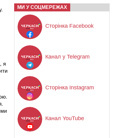
МИ У СОЦМЕРЕЖАХ
у.
Сторінка Facebook
Канал у Telegram
, я
ити
Сторінка Instagram
юю.
я.
ими
Канал YouTube