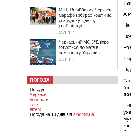
І в
MHP Run4Victory Черкаси
А м
марафон збирає кошти на
розбудову Центру
На 
реабілітації...
28 ЛИПНЯ
По
Черкаський МСК “Дніпро”
готується до матчів
Роз
чемпіонату України з ...
І з
28 ЛИПНЯ
Під
ПОГОДА
Так
би 
Погода
по
Черкаси
вологість:
тиск:
- Н
вітер:
уяв
Погода на 10 днів від
sinoptik.ua
мул
кос