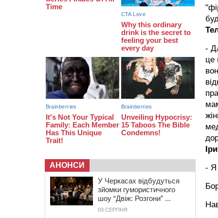
закупити іграшки: у Черкасах
"фі
просять покращити умови в
дитсадку
буд
Те
08:22
“На щиті” у Чорнобаївську
громаду повертається полеглий
- Д
біля Кліщіївки воїн
це 
вон
від
пра
мам
жін
мед
дор
Ір
АНОНСИ
- Я
У Черкасах відбудуться
Бо
зйомки гумористичного
шоу “Двіж: Розгони” ...
Нав
03 СЕРПНЯ