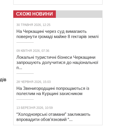
СХОЖІ НОВИНИ
30 ТРАВНЯ 2026, 12:25
На Черкащині через суд вимагають
повернути громаді майже 8 гектарів землі
09 КВІТНЯ 2026, 07:36
Локальні туристичні бізнеси Черкащини
запрошують долучитися до національної
п...
дів
28 ЧЕРВНЯ 2026, 15:03
На Звенигородщині попрощаються із
полеглим на Курщині захисником
13 БЕРЕЗНЯ 2026, 10:59
“Холодноярські отамани” закликають
впровадити обов’язковий “...
.