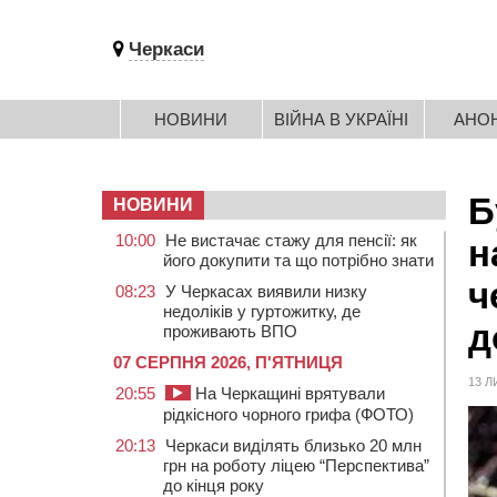
Черкаси
НОВИНИ
ВІЙНА В УКРАЇНІ
АНО
Б
НОВИНИ
10:00
Не вистачає стажу для пенсії: як
н
його докупити та що потрібно знати
ч
08:23
У Черкасах виявили низку
недоліків у гуртожитку, де
д
проживають ВПО
07 СЕРПНЯ 2026, П'ЯТНИЦЯ
13 Л
20:55
На Черкащині врятували
рідкісного чорного грифа (ФОТО)
20:13
Черкаси виділять близько 20 млн
грн на роботу ліцею “Перспектива”
до кінця року