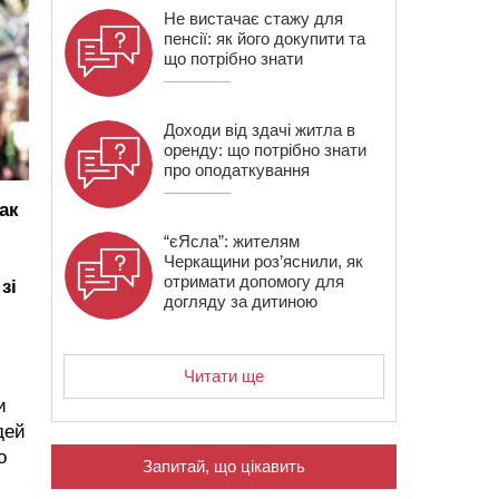
Не вистачає стажу для
пенсії: як його докупити та
що потрібно знати
Доходи від здачі житла в
оренду: що потрібно знати
про оподаткування
так
“єЯсла”: жителям
Черкащини роз’яснили, як
отримати допомогу для
зі
догляду за дитиною
Читати ще
и
дей
о
Запитай, що цікавить