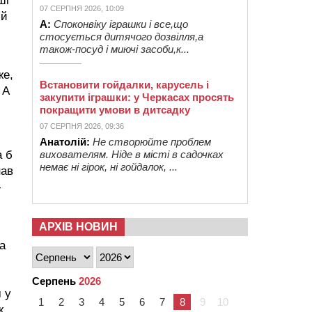
ші
07 СЕРПНЯ 2026, 10:09
ий
А:
Споконвіку іграшки і все,що
стосується дитячого дозвілля,а
також-посуд і миючі засоби,к...
же,
Встановити гойдалки, карусель і
 А
закупити іграшки: у Черкасах просять
покращити умови в дитсадку
07 СЕРПНЯ 2026, 09:36
Анатолій:
Не створюйте проблем
вихователям. Ніде в місті в садочках
а б
немає ні гірок, ні гойдалок, ...
нав
-
АРХІВ НОВИН
а
Серпень
2026
 у
1
2
3
4
5
6
7
8
9
10
ж