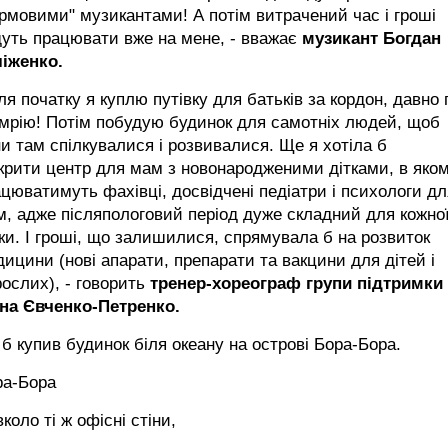
рмовими" музикантами! А потім витрачений час і гроші
уть працювати вже на мене, - вважає
музикант Богдан
ліженко.
ля початку я куплю путівку для батьків за кордон, давно 
мрію! Потім побудую будинок для самотніх людей, щоб
и там спілкувалися і розвивалися. Ще я хотіла б
крити центр для мам з новонародженими дітками, в яко
цюватимуть фахівці, досвідчені педіатри і психологи дл
, адже післяпологовий період дуже складний для кожно
ки. І гроші, що залишилися, спрямувала б на розвиток
ицини (нові апарати, препарати та вакцини для дітей і
ослих), - говорить
тренер-хореограф групи підтримки
ина Євченко-Петренко.
 б купив будинок біля океану на острові Бора-Бора.
ра-Бора
коло ті ж офісні стіни,