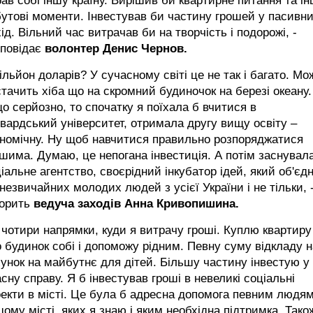
ав собі іншу країну. Вирішив би квартирне питання та ін
утові моменти. Інвестував би частину грошей у пасивн
ід. Вільний час витрачав би на творчість і подорожі, -
зповідає
волонтер Денис Чернов.
ільйон доларів? У сучасному світі це не так і багато. Мо
тачить хіба що на скромний будиночок на березі океану.
о серйозно, то спочатку я поїхала б вчитися в
вардський університет, отримала другу вищу освіту –
ономічну. Ну щоб навчитися правильно розпоряджатися
шима. Думаю, це непогана інвестиція. А потім заснувал
іальне агентство, своєрідний інкубатор ідей, який об'єд
незвичайних молодих людей з усієї України і не тільки, 
ворить
ведуча заходів Aнна Кривопишина.
 чотири напрямки, куди я витрачу гроші. Куплю квартиру
 будинок собі і допоможу рідним. Певну суму відкладу н
унок на майбутнє для дітей. Більшу частину інвестую у
сну справу. Я б інвестував гроші в невеликі соціальні
екти в місті. Це була б адресна допомога певним людям
ому місті, яких я знаю і яким необхідна підтримка. Тако