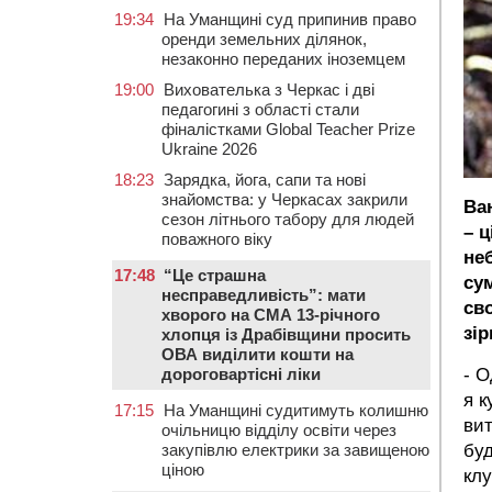
19:34
На Уманщині суд припинив право
оренди земельних ділянок,
незаконно переданих іноземцем
19:00
Вихователька з Черкас і дві
педагогині з області стали
фіналістками Global Teacher Prize
Ukraine 2026
18:23
Зарядка, йога, сапи та нові
знайомства: у Черкасах закрили
Ван
сезон літнього табору для людей
– ц
поважного віку
не
17:48
“Це страшна
су
несправедливість”: мати
св
хворого на СМА 13-річного
зі
хлопця із Драбівщини просить
ОВА виділити кошти на
дороговартісні ліки
- О
я к
17:15
На Уманщині судитимуть колишню
ви
очільницю відділу освіти через
закупівлю електрики за завищеною
буд
ціною
клу