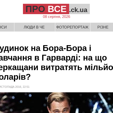
ПРО
ВСЕ
.ck.ua
08 серпня, 2026
НСИ
ЛЮДИ В ЧЕ
ФОТОРЕПОРТАЖ
РІЗНЕ
удинок на Бора-Бора і
авчання в Гарварді: на що
еркащани витратять мільй
оларів?
ИСТОПАДА 2016, 22:51