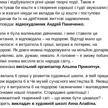
ика і відбувалися різні цікаві творчі події. Також я
естував би кошти в створення хорошої студії звукозапис
 ж взагалі нікуди не вкладав би ці кошти і поступово
рачав би їх на дріб'язкові життєві задоволення,
зповідає
відеохудожник Андрій Паниченко.
оли я була маленькою дівчинкою, і мені ставили це
итання, я відповідала – на подорожі. Відтоді мало що
нилося: я витратила б гроші, виграні в лотерею, на
орожі. Як довго можна подорожувати на мільйон доларів
уявляю, але, думаю, немало. А головне – я зможу побач
їми очима весілля всіх народів світу, -
реконана
весільний організатор Альона Прокопчук.
 вклала б гроші у розвиток художньої школи, в якій прац
ож відкрила б в Че музей сучасного мистецтва В. Яковц
шту я витратила б на подорожі таємничими і маловідом
очками нашої планети. Стародавні цивілізації і
номанітний тваринний світ – що може бути цікавіше? -
ворить
викладач в художній школі Анна Алабіна.