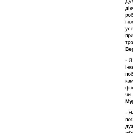
Ду
дів
роб
інв
усе
при
тро
Ве
- Я
інв
поб
кам
фон
чи 
Му
- Н
пог
дуж