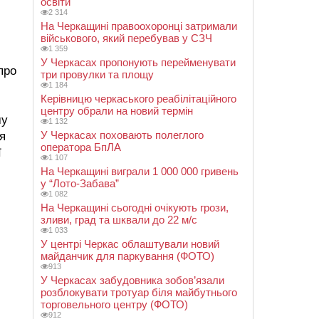
освіти
2 314
На Черкащині правоохоронці затримали
військового, який перебував у СЗЧ
1 359
У Черкасах пропонують перейменувати
про
три провулки та площу
1 184
Керівницю черкаського реабілітаційного
центру обрали на новий термін
му
1 132
У Черкасах поховають полеглого
я
оператора БпЛА
ї
1 107
На Черкащині виграли 1 000 000 гривень
у “Лото-Забава”
1 082
На Черкащині сьогодні очікують грози,
зливи, град та шквали до 22 м/с
1 033
У центрі Черкас облаштували новий
майданчик для паркування (ФОТО)
913
У Черкасах забудовника зобов’язали
розблокувати тротуар біля майбутнього
торговельного центру (ФОТО)
912