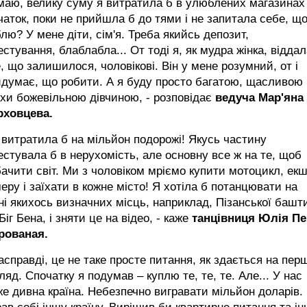
маю, велику суму я витратила б в улюблених магазинах
чаток, поки не прийшла б до тями і не запитала себе, що
лю? У мене діти, сім'я. Треба якийсь депозит,
естування, блаблабла... От тоді я, як мудра жінка, віддал
, що залишилося, чоловікові. Він у мене розумний, от і
думає, що робити. А я буду просто багатою, щасливою 
хи божевільною дівчиною, - розповідає
ведуча Мар'яна
рховцева.
 витратила б на мільйон подорожі! Якусь частину
естувала б в нерухомість, але основну все ж на те, щоб
ачити світ. Ми з чоловіком мріємо купити мотоцикл, екш
еру і заїхати в кожне місто! Я хотіла б потанцювати на
і якихось визначних місць, наприклад, Пізанської башт
Біг Бена, і зняти це на відео, - каже
танцівниця Юлія Пе
рованая.
асправді, це не таке просте питання, як здається на пер
ляд. Спочатку я подумав – куплю те, те, те. Але... У нас
е дивна країна. Небезпечно вигравати мільйон доларів.