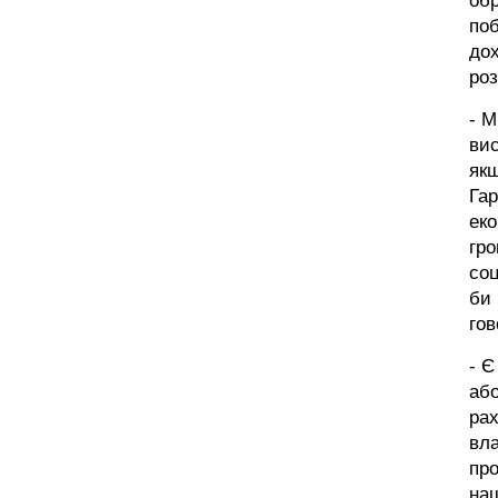
обр
поб
дох
ро
- М
вис
якщ
Гар
ек
гро
соц
би 
го
- Є
або
рах
вла
про
наш