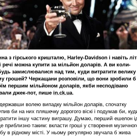
на з гірського кришталю, Harley-Davidson і навіть лі
і речі можна купити за мільйон доларів. А ви коли-
будь замислювалися над тим, куди витратити велику
му грошей? Черкащани розповіли, що вони зробили б 
оїм першим мільйоном доларів, якби несподівано
рвали джек-пот, пише
in.ck.ua
.
державши волею випадку мільйон доларів, спочатку
упив би на них пляшечку дорогого віскі і подумав би, куд
тратити іншу частину виграшу. Думаю, перший ешелон і
е приблизно таким: вкласти гроші у створення музичног
бу в рідному місті. У ньому регулярно звучала б жива