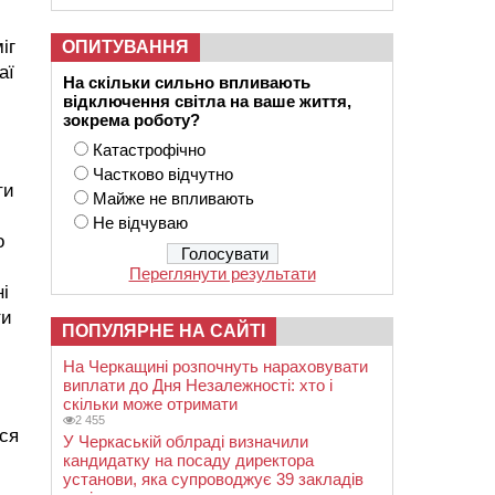
іг
ОПИТУВАННЯ
аї
На скільки сильно впливають
відключення світла на ваше життя,
зокрема роботу?
Катастрофічно
Частково відчутно
ти
Майже не впливають
Не відчуваю
о
Переглянути результати
і
ти
ПОПУЛЯРНЕ НА САЙТІ
На Черкащині розпочнуть нараховувати
виплати до Дня Незалежності: хто і
скільки може отримати
2 455
ися
У Черкаській облраді визначили
кандидатку на посаду директора
установи, яка супроводжує 39 закладів