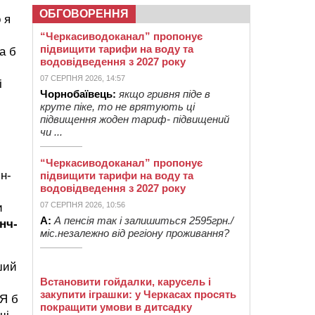
ОБГОВОРЕННЯ
 я
“Черкасиводоканал” пропонує
підвищити тарифи на воду та
а б
водовідведення з 2027 року
07 СЕРПНЯ 2026, 14:57
і
Чорнобаївець:
якщо гривня піде в
круте піке, то не врятують ці
підвищення жоден тариф- підвищений
чи ...
“Черкасиводоканал” пропонує
н-
підвищити тарифи на воду та
водовідведення з 2027 року
07 СЕРПНЯ 2026, 10:56
и
А:
А пенсія так і залишиться 2595грн./
нч-
міс.незалежно від регіону проживання?
ший
Встановити гойдалки, карусель і
закупити іграшки: у Черкасах просять
 Я б
покращити умови в дитсадку