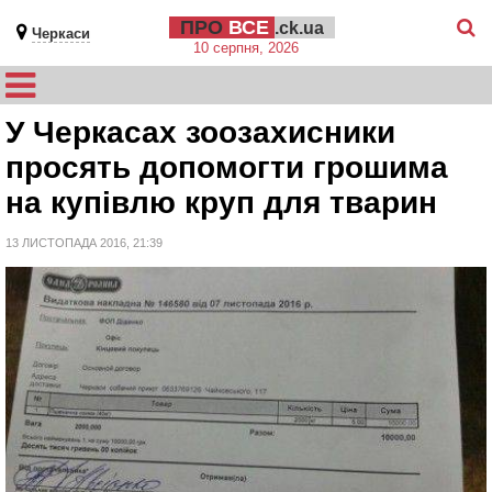
ПРО
ВСЕ
.ck.ua
Черкаси
10 серпня, 2026
У Черкасах зоозахисники
просять допомогти грошима
на купівлю круп для тварин
13 ЛИСТОПАДА 2016, 21:39