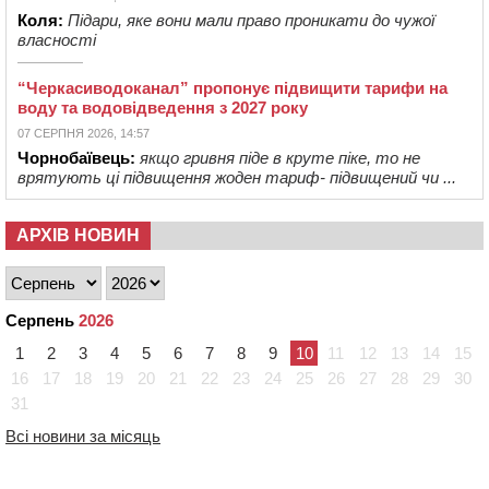
Коля:
Підари, яке вони мали право проникати до чужої
власності
“Черкасиводоканал” пропонує підвищити тарифи на
воду та водовідведення з 2027 року
07 СЕРПНЯ 2026, 14:57
Чорнобаївець:
якщо гривня піде в круте піке, то не
врятують ці підвищення жоден тариф- підвищений чи ...
АРХІВ НОВИН
Серпень
2026
1
2
3
4
5
6
7
8
9
10
11
12
13
14
15
16
17
18
19
20
21
22
23
24
25
26
27
28
29
30
31
Всі новини за місяць