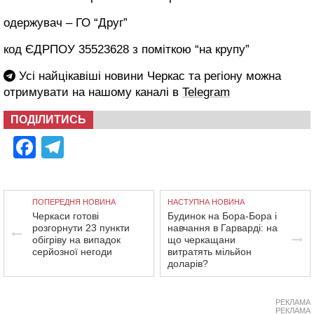
одержувач – ГО “Друг”
код ЄДРПОУ 35523628 з поміткою “на крупу”
Усі найцікавіші новини Черкас та регіону можна
отримувати на нашому каналі в
Telegram
ПОДІЛИТИСЬ
Facebook
Telegram
ПОПЕРЕДНЯ НОВИНА
НАСТУПНА НОВИНА
Черкаси готові
Будинок на Бора-Бора і
розгорнути 23 пункти
навчання в Гарварді: на
обігріву на випадок
що черкащани
серйозної негоди
витратять мільйон
доларів?
РЕКЛАМА
РЕКЛАМА