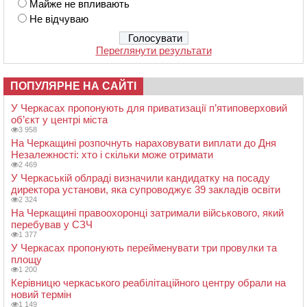
Майже не впливають
Не відчуваю
Переглянути результати
ПОПУЛЯРНЕ НА САЙТІ
У Черкасах пропонують для приватизації п’ятиповерховий
об’єкт у центрі міста
3 958
На Черкащині розпочнуть нараховувати виплати до Дня
Незалежності: хто і скільки може отримати
2 469
У Черкаській облраді визначили кандидатку на посаду
директора установи, яка супроводжує 39 закладів освіти
2 324
На Черкащині правоохоронці затримали військового, який
перебував у СЗЧ
1 377
У Черкасах пропонують перейменувати три провулки та
площу
1 200
Керівницю черкаського реабілітаційного центру обрали на
новий термін
1 149