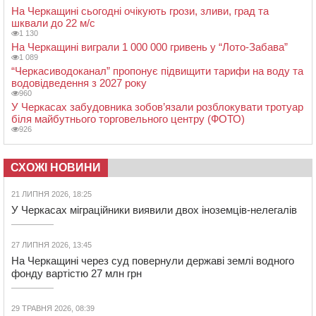
На Черкащині сьогодні очікують грози, зливи, град та
шквали до 22 м/с
1 130
На Черкащині виграли 1 000 000 гривень у “Лото-Забава”
1 089
“Черкасиводоканал” пропонує підвищити тарифи на воду та
водовідведення з 2027 року
960
У Черкасах забудовника зобов’язали розблокувати тротуар
біля майбутнього торговельного центру (ФОТО)
926
СХОЖІ НОВИНИ
21 ЛИПНЯ 2026, 18:25
У Черкасах міграційники виявили двох іноземців-нелегалів
27 ЛИПНЯ 2026, 13:45
На Черкащині через суд повернули державі землі водного
фонду вартістю 27 млн грн
29 ТРАВНЯ 2026, 08:39