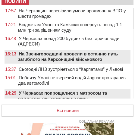
НОВИНИ
17:57
На Черкащині перевірили умови проживання ВПО у
шести громадах
17:21
Бюджетам Умані та Кам’янки повернуть понад 1,1
млн грн за рішенням суду
16:48
У Черкасах понад 200 будинків без гарячої води
(АДРЕСИ)
16:13
На Звенигородщині провели в останню путь
загиблого на Херсонщині військового
15:37
Сьогодні ЛНЗ зустрінеться з “Карпатами” у Львові
15:01
Поблизу Умані нетверезий водій Jaguar протаранив
два автомобілі
14:29
У Черкасах попрощалися з матросом та
солдатом, які загинули на війні
13:54
У Жашкові чоловік погрожував людям гранатою і
Всі новини
зберігав вдома схрон боєприпасів
13:18
У Черкасах екологи виявили скид забрудненої рідини
СОЦІАЛЬНА РЕКЛАМА
в Дніпро