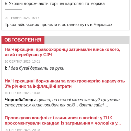
В Україні дорожчають торішні картопля та морква
20 ТРАВНЯ 2026, 15:17
Трьох військових провели в останню путь в Черкасах
ОБГОВОРЕННЯ
На Черкащині правоохоронці затримали військового,
який перебував у СЗЧ
10 СЕРПНЯ 2026, 13:01
І:
І два бугаї держать за руки
На Черкащині боржникам за електроенергію нарахують
3% річних та інфляційні втрати
10 СЕРПНЯ 2026, 10:48
Чорнобаївець:
цікаво, на основі якого закону? ця умова
стосується лише юридичних осіб... брати зайві ...
Провокував конфлікт і зачинився в автівці: у ТЦК
прокоментували скандал із затриманням чоловіка у...
09 СЕРПНЯ 2026, 20:28