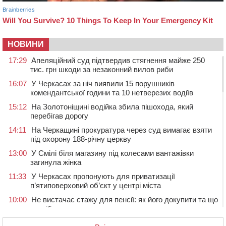
НОВИНИ
17:29
Апеляційний суд підтвердив стягнення майже 250
тис. грн шкоди за незаконний вилов риби
16:07
У Черкасах за ніч виявили 15 порушників
комендантської години та 10 нетверезих водіїв
15:12
На Золотоніщині водійка збила пішохода, який
перебігав дорогу
14:11
На Черкащині прокуратура через суд вимагає взяти
під охорону 188-річну церкву
13:00
У Смілі біля магазину під колесами вантажівки
загинула жінка
11:33
У Черкасах пропонують для приватизації
п’ятиповерховий об’єкт у центрі міста
10:00
Не вистачає стажу для пенсії: як його докупити та що
потрібно знати
08:23
У Черкасах виявили низку недоліків у гуртожитку, де