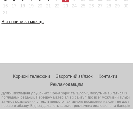
16
17
18
19
20
21
22
23
24
25
26
27
28
29
30
31
Всі новини за місяць
Корисні телефони
Зворотний зв’язок
Контакти
Рекламодавцям
Думки, викладені у рубриках "Точка зору" та "Блоги", можуть не збігатися із
поглядами редакції. Передрук матеріалів з сайту "Про все" можливий тільки
за умов розміщення у тексті прямого і активного посилання на сайт не далі
першого абзацу. Відповідальність за зміст рекламних оголошень та банерів
несе рекламодавець
© 2026, Всі права захищені