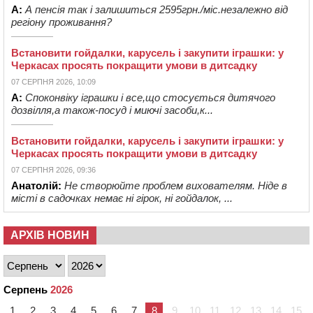
А:
А пенсія так і залишиться 2595грн./міс.незалежно від
регіону проживання?
Встановити гойдалки, карусель і закупити іграшки: у
Черкасах просять покращити умови в дитсадку
07 СЕРПНЯ 2026, 10:09
А:
Споконвіку іграшки і все,що стосується дитячого
дозвілля,а також-посуд і миючі засоби,к...
Встановити гойдалки, карусель і закупити іграшки: у
Черкасах просять покращити умови в дитсадку
07 СЕРПНЯ 2026, 09:36
Анатолій:
Не створюйте проблем вихователям. Ніде в
місті в садочках немає ні гірок, ні гойдалок, ...
АРХІВ НОВИН
Серпень
2026
1
2
3
4
5
6
7
8
9
10
11
12
13
14
15