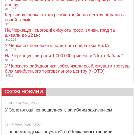
площу
1 187
Керівницю черкаського реабілітаційного центру обрали на
новий термін
1 135
На Черкащині сьогодні очікують грози, зливи, град та
шквали до 22 м/с
1 109
У Черкасах поховають полеглого оператора БпЛА
1 107
На Черкащині виграли 1 000 000 гривень у “Лото-Забава”
1 083
У Черкасах забудовника зобов’язали розблокувати тротуар
біля майбутнього торговельного центру (ФОТО)
917
СХОЖІ НОВИНИ
18 КВІТНЯ 2026, 20:25
У Золотоноші попрощалися із загиблим захисником
27 ЧЕРВНЯ 2026, 08:22
“Голос молоді має звучати”: на Черкащині створили