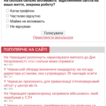
На скільки сильно впливають відключення світла на
ваше життя, зокрема роботу?
Катастрофічно
Частково відчутно
Майже не впливають
Не відчуваю
Переглянути результати
ПОПУЛЯРНЕ НА САЙТІ
На Черкащині розпочнуть нараховувати виплати до Дня
Незалежності: хто і скільки може отримати
2 459
У Черкаській облраді визначили кандидатку на посаду
директора установи, яка супроводжує 39 закладів освіти
2 317
У Черкасах пропонують для приватизації п’ятиповерховий
об’єкт у центрі міста
1 809
На Черкащині правоохоронці затримали військового, який
перебував у СЗЧ
1 359
У Черкасах пропонують перейменувати три провулки та