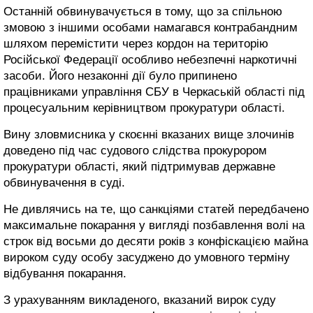
Останній обвинувачується в тому, що за спільною
змовою з іншими особами намагався контрабандним
шляхом перемістити через кордон на територію
Російської Федерації особливо небезпечні наркотичні
засоби. Його незаконні дії було припинено
працівниками управління СБУ в Черкаській області під
процесуальним керівництвом прокуратури області.
Вину зловмисника у скоєнні вказаних вище злочинів
доведено під час судового слідства прокурором
прокуратури області, який підтримував державне
обвинувачення в суді.
Не дивлячись на те, що санкціями статей передбачено
максимальне покарання у вигляді позбавлення волі на
строк від восьми до десяти років з конфіскацією майна
вироком суду особу засуджено до умовного терміну
відбування покарання.
З урахуванням викладеного, вказаний вирок суду