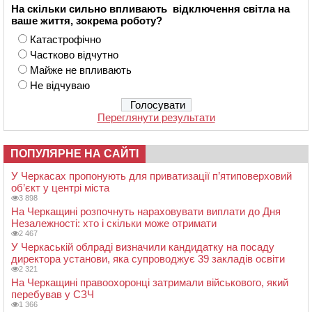
На скільки сильно впливають відключення світла на
ваше життя, зокрема роботу?
Катастрофічно
Частково відчутно
Майже не впливають
Не відчуваю
Переглянути результати
ПОПУЛЯРНЕ НА САЙТІ
У Черкасах пропонують для приватизації п’ятиповерховий
об’єкт у центрі міста
3 898
На Черкащині розпочнуть нараховувати виплати до Дня
Незалежності: хто і скільки може отримати
2 467
У Черкаській облраді визначили кандидатку на посаду
директора установи, яка супроводжує 39 закладів освіти
2 321
На Черкащині правоохоронці затримали військового, який
перебував у СЗЧ
1 366