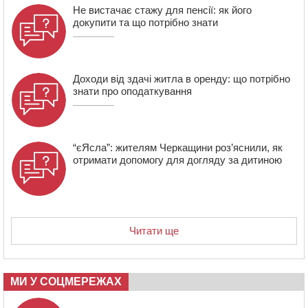
20:55
На Черкащині врятували рідкісного чорного грифа
Не вистачає стажу для пенсії: як його
(ФОТО)
докупити та що потрібно знати
20:13
Черкаси виділять близько 20 млн грн на роботу
ліцею “Перспектива” до кінця року
Доходи від здачі житла в оренду: що потрібно
знати про оподаткування
“єЯсла”: жителям Черкащини роз’яснили, як
отримати допомогу для догляду за дитиною
Читати ще
МИ У СОЦМЕРЕЖАХ