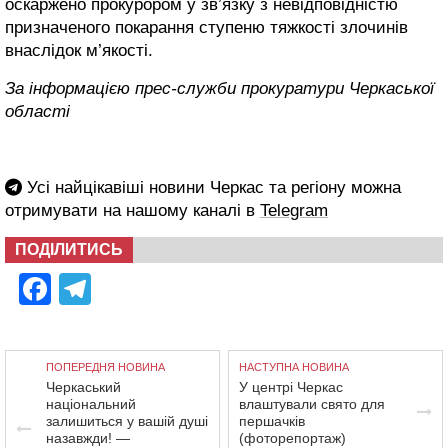
оскаржено прокурором у зв’язку з невідповідністю
призначеного покарання ступеню тяжкості злочинів
внаслідок м’якості.
За інформацією прес-служби прокуратури Черкаської
області
Усі найцікавіші новини Черкас та регіону можна
отримувати на нашому каналі в
Telegram
ПОДІЛИТИСЬ
Facebook
Telegram
ПОПЕРЕДНЯ НОВИНА
НАСТУПНА НОВИНА
Черкаський
У центрі Черкас
національний
влаштували свято для
залишиться у вашій душі
першачків
назавжди! —
(фоторепортаж)