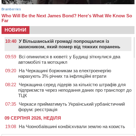
НОВИНИ
10:40
У Вільшанській громаді попрощалися із
захисником, який помер від тяжких поранень
09:59
Всі опинилися в кюветі: у Будищі зіткнулися два
автомобілі та мотоцикл
09:20
На Черкащині боржникам за електроенергію
нарахують 3% річних та інфляційні втрати
08:22
Черкащина серед лідерів за кількістю штрафів для
підприємств через неподання даних про транспорт до
ТЦК
07:35
Черкаси прийматимуть Український урбаністичний
форум: реєстрація
09 СЕРПНЯ 2026, НЕДІЛЯ
19:08
На Чорнобаївщині конфіскували землю на користь
держави, але оренду не припинили: прокуратура