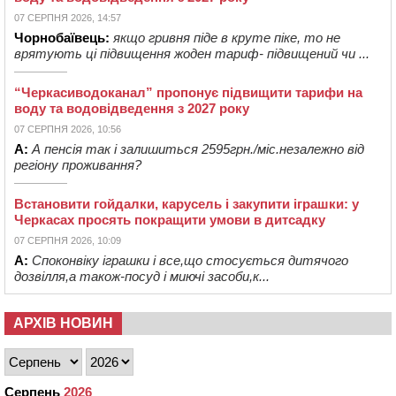
07 СЕРПНЯ 2026, 14:57
Чорнобаївець:
якщо гривня піде в круте піке, то не
врятують ці підвищення жоден тариф- підвищений чи ...
“Черкасиводоканал” пропонує підвищити тарифи на
воду та водовідведення з 2027 року
07 СЕРПНЯ 2026, 10:56
А:
А пенсія так і залишиться 2595грн./міс.незалежно від
регіону проживання?
Встановити гойдалки, карусель і закупити іграшки: у
Черкасах просять покращити умови в дитсадку
07 СЕРПНЯ 2026, 10:09
А:
Споконвіку іграшки і все,що стосується дитячого
дозвілля,а також-посуд і миючі засоби,к...
АРХІВ НОВИН
Серпень
2026