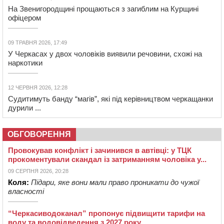
На Звенигородщині прощаються з загиблим на Курщині
офіцером
09 ТРАВНЯ 2026, 17:49
У Черкасах у двох чоловіків виявили речовини, схожі на
наркотики
12 ЧЕРВНЯ 2026, 12:28
Судитимуть банду “магів”, які під керівництвом черкащанки
дурили ...
ОБГОВОРЕННЯ
Провокував конфлікт і зачинився в автівці: у ТЦК
прокоментували скандал із затриманням чоловіка у...
09 СЕРПНЯ 2026, 20:28
Коля:
Підари, яке вони мали право проникати до чужої
власності
“Черкасиводоканал” пропонує підвищити тарифи на
воду та водовідведення з 2027 року