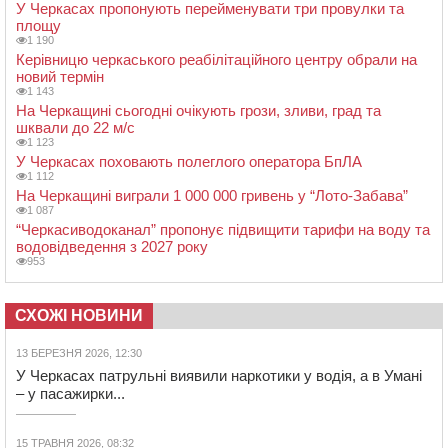
У Черкасах пропонують перейменувати три провулки та
площу
1 190
Керівницю черкаського реабілітаційного центру обрали на
новий термін
1 143
На Черкащині сьогодні очікують грози, зливи, град та
шквали до 22 м/с
1 123
У Черкасах поховають полеглого оператора БпЛА
1 112
На Черкащині виграли 1 000 000 гривень у “Лото-Забава”
1 087
“Черкасиводоканал” пропонує підвищити тарифи на воду та
водовідведення з 2027 року
953
СХОЖІ НОВИНИ
13 БЕРЕЗНЯ 2026, 12:30
У Черкасах патрульні виявили наркотики у водія, а в Умані
– у пасажирки...
15 ТРАВНЯ 2026, 08:32