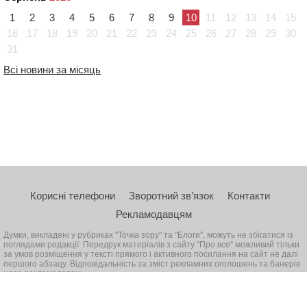
1
2
3
4
5
6
7
8
9
10
11
12
13
14
15
16
17
18
19
20
21
22
23
24
25
26
27
28
29
30
31
Всі новини за місяць
Корисні телефони
Зворотний зв’язок
Контакти
Рекламодавцям
Думки, викладені у рубриках "Точка зору" та "Блоги", можуть не збігатися із
поглядами редакції. Передрук матеріалів з сайту "Про все" можливий тільки
за умов розміщення у тексті прямого і активного посилання на сайт не далі
першого абзацу. Відповідальність за зміст рекламних оголошень та банерів
несе рекламодавець
© 2026, Всі права захищені