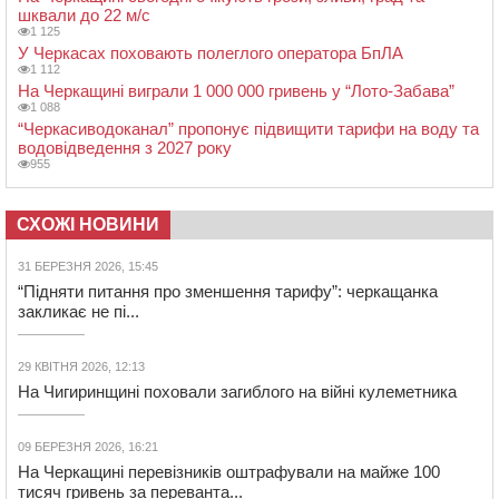
шквали до 22 м/с
1 125
У Черкасах поховають полеглого оператора БпЛА
1 112
На Черкащині виграли 1 000 000 гривень у “Лото-Забава”
1 088
“Черкасиводоканал” пропонує підвищити тарифи на воду та
водовідведення з 2027 року
955
СХОЖІ НОВИНИ
31 БЕРЕЗНЯ 2026, 15:45
“Підняти питання про зменшення тарифу”: черкащанка
закликає не пі...
29 КВІТНЯ 2026, 12:13
На Чигиринщині поховали загиблого на війні кулеметника
09 БЕРЕЗНЯ 2026, 16:21
На Черкащині перевізників оштрафували на майже 100
тисяч гривень за переванта...