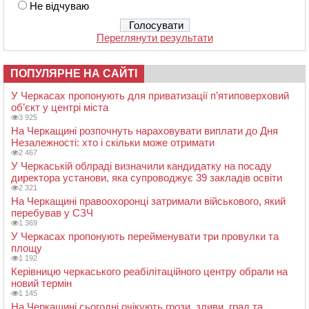
Не відчуваю
Переглянути результати
ПОПУЛЯРНЕ НА САЙТІ
У Черкасах пропонують для приватизації п’ятиповерховий
об’єкт у центрі міста
3 925
На Черкащині розпочнуть нараховувати виплати до Дня
Незалежності: хто і скільки може отримати
2 467
У Черкаській облраді визначили кандидатку на посаду
директора установи, яка супроводжує 39 закладів освіти
2 321
На Черкащині правоохоронці затримали військового, який
перебував у СЗЧ
1 369
У Черкасах пропонують перейменувати три провулки та
площу
1 192
Керівницю черкаського реабілітаційного центру обрали на
новий термін
1 145
На Черкащині сьогодні очікують грози, зливи, град та