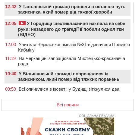
12:42
У Тальнівській громаді провели в останню путь
захисника, який помер від тяжкої хвороби
12:05
У Городищі шестикласниця наклала на себе
руки: незадовго до трагедії її побили однолітки
(ВІДЕО)
12:00
Учителя Черкаської гімназії №31 відзначили Премією
Кабміну
11:19
На Черкащині запрацювала Мистецько-краєзнавча
рада
10:40
У Вільшанській громаді попрощалися із
захисником, який помер від тяжких поранень
09:59
Всі опинилися в кюветі: у Будищі зіткнулися два
автомобілі та мотоцикл
09:20
На Черкащині боржникам за електроенергію
Всі новини
нарахують 3% річних та інфляційні втрати
СОЦІАЛЬНА РЕКЛАМА
08:22
Черкащина серед лідерів за кількістю штрафів для
підприємств через неподання даних про транспорт до
ТЦК