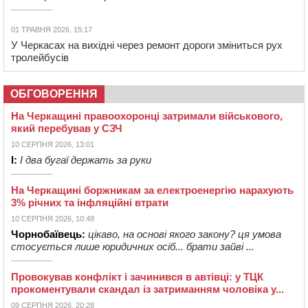
01 ТРАВНЯ 2026, 15:17
У Черкасах на вихідні через ремонт дороги зміниться рух
тролейбусів
ОБГОВОРЕННЯ
На Черкащині правоохоронці затримали військового,
який перебував у СЗЧ
10 СЕРПНЯ 2026, 13:01
І:
І два бугаї держать за руки
На Черкащині боржникам за електроенергію нарахують
3% річних та інфляційні втрати
10 СЕРПНЯ 2026, 10:48
Чорнобаївець:
цікаво, на основі якого закону? ця умова
стосується лише юридичних осіб... брати зайві ...
Провокував конфлікт і зачинився в автівці: у ТЦК
прокоментували скандал із затриманням чоловіка у...
09 СЕРПНЯ 2026, 20:28