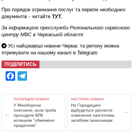
Про порядок отримання послуг та перелік необхідних
документів - читайте
ТУТ
.
За інформацією пресслужби Регіонального сервісного
центру МВС в Черкаській області
Усі найцікавіші новини Черкас та регіону можна
отримувати на нашому каналі в
Telegram
ПОДІЛИТИСЬ
Facebook
Telegram
ПОПЕРЕДНЯ НОВИНА
НАСТУПНА НОВИНА
У Міноборони
На Городищині
пояснили, коли треба
відбудеться урочисте
проходити ВЛК
освячення пам’ятника
колишнім “обмежено
загиблим захисникам
придатним”