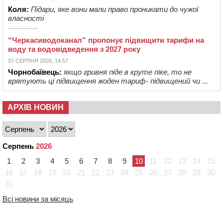
Коля:
Підари, яке вони мали право проникати до чужої
власності
“Черкасиводоканал” пропонує підвищити тарифи на
воду та водовідведення з 2027 року
07 СЕРПНЯ 2026, 14:57
Чорнобаївець:
якщо гривня піде в круте піке, то не
врятують ці підвищення жоден тариф- підвищений чи ...
АРХІВ НОВИН
Серпень
2026
1
2
3
4
5
6
7
8
9
10
11
12
13
14
15
16
17
18
19
20
21
22
23
24
25
26
27
28
29
30
31
Всі новини за місяць