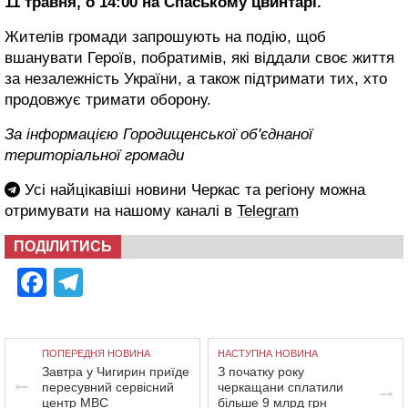
11 травня, о 14:00 на Спаському цвинтарі.
Жителів громади запрошують на подію, щоб
вшанувати Героїв, побратимів, які віддали своє життя
за незалежність України, а також підтримати тих, хто
продовжує тримати оборону.
За інформацією Городищенської об'єднаної
територіальної громади
Усі найцікавіші новини Черкас та регіону можна
отримувати на нашому каналі в
Telegram
ПОДІЛИТИСЬ
Facebook
Telegram
ПОПЕРЕДНЯ НОВИНА
НАСТУПНА НОВИНА
Завтра у Чигирин приїде
З початку року
пересувний сервісний
черкащани сплатили
центр МВС
більше 9 млрд грн