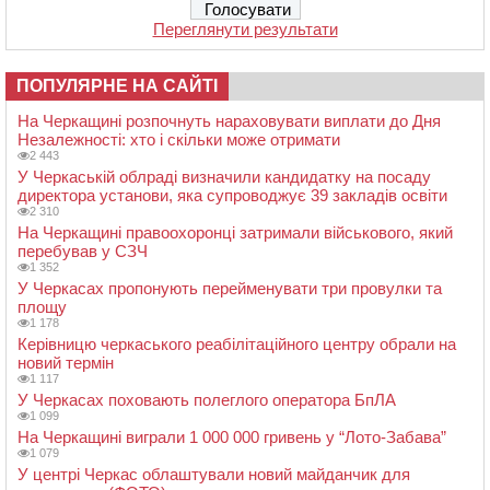
Переглянути результати
ПОПУЛЯРНЕ НА САЙТІ
На Черкащині розпочнуть нараховувати виплати до Дня
Незалежності: хто і скільки може отримати
2 443
У Черкаській облраді визначили кандидатку на посаду
директора установи, яка супроводжує 39 закладів освіти
2 310
На Черкащині правоохоронці затримали військового, який
перебував у СЗЧ
1 352
У Черкасах пропонують перейменувати три провулки та
площу
1 178
Керівницю черкаського реабілітаційного центру обрали на
новий термін
1 117
У Черкасах поховають полеглого оператора БпЛА
1 099
На Черкащині виграли 1 000 000 гривень у “Лото-Забава”
1 079
У центрі Черкас облаштували новий майданчик для