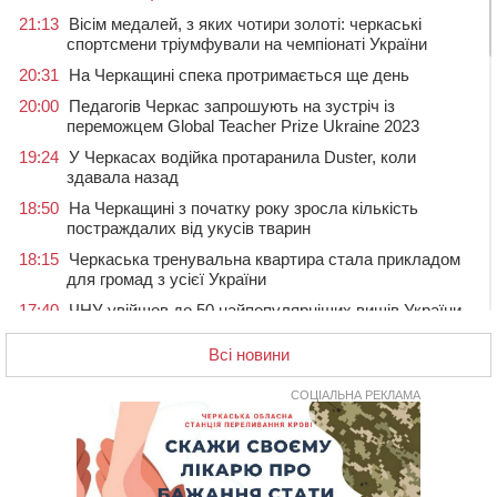
21:13
Вісім медалей, з яких чотири золоті: черкаські
спортсмени тріумфували на чемпіонаті України
20:31
На Черкащині спека протримається ще день
20:00
Педагогів Черкас запрошують на зустріч із
переможцем Global Teacher Prize Ukraine 2023
19:24
У Черкасах водійка протаранила Duster, коли
здавала назад
18:50
На Черкащині з початку року зросла кількість
постраждалих від укусів тварин
18:15
Черкаська тренувальна квартира стала прикладом
для громад з усієї України
17:40
ЧНУ увійшов до 50 найпопулярніших вишів України
серед вступників
Всі новини
17:07
На Хімселищі у Черкасах облаштували новий
контейнерний майданчик
СОЦІАЛЬНА РЕКЛАМА
16:32
Без розтину грудної клітки: у Черкасах 75-річній
пацієнтці замінили аортальний клапан
16:00
У Черкаському онкоцентрі встановили сонячну
електростанцію за понад пів мільйона гривень