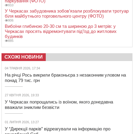
паркування (ФОТО)
910
У Черкасах забудовника зобов’язали розблокувати тротуар
біля майбутнього торговельного центру (ФОТО)
906
Вибоїни глибиною 20-30 см та шириною до 3 метрів: у
Черкасах просять відремонтувати під’їзд до житлових
будинків
885
СХОЖІ НОВИНИ
04 ТРАВНЯ 2026, 17:34
На річці Рось викрили браконьєра з незаконним уловом на
понад 79 тис. грн
27 КВІТНЯ 2026, 19:33
У Черкасах попрощались із воїном, якого донедавна
вважали зниклим безвісти
01 ЛИПНЯ 2026, 13:27
У “Дирекції парків” відреагували на інформацію про