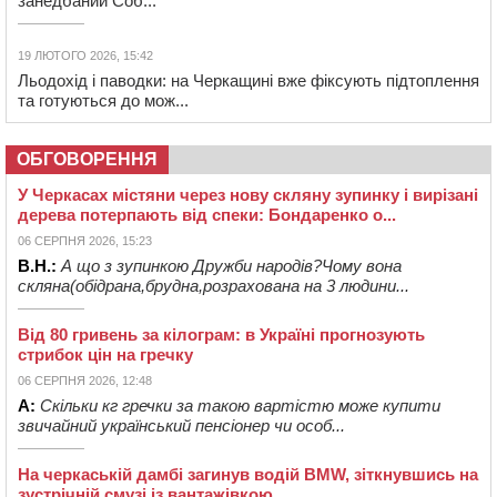
занедбаний Соб...
19 ЛЮТОГО 2026, 15:42
Льодохід і паводки: на Черкащині вже фіксують підтоплення
та готуються до мож...
ОБГОВОРЕННЯ
У Черкасах містяни через нову скляну зупинку і вирізані
дерева потерпають від спеки: Бондаренко о...
06 СЕРПНЯ 2026, 15:23
В.Н.:
А що з зупинкою Дружби народів?Чому вона
скляна(обідрана,брудна,розрахована на 3 людини...
Від 80 гривень за кілограм: в Україні прогнозують
стрибок цін на гречку
06 СЕРПНЯ 2026, 12:48
А:
Скільки кг гречки за такою вартістю може купити
звичайний український пенсіонер чи особ...
На черкаській дамбі загинув водій BMW, зіткнувшись на
зустрічній смузі із вантажівкою