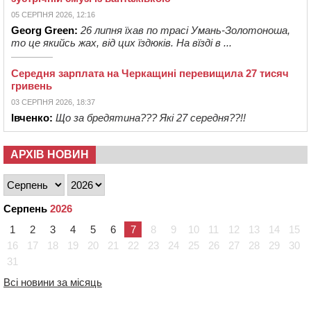
05 СЕРПНЯ 2026, 12:16
Georg Green:
26 липня їхав по трасі Умань-Золотоноша,
то це якийсь жах, від цих їздюків. На вїзді в ...
Середня зарплата на Черкащині перевищила 27 тисяч
гривень
03 СЕРПНЯ 2026, 18:37
Івченко:
Що за бредятина??? Які 27 середня??!!
АРХІВ НОВИН
Серпень
2026
1
2
3
4
5
6
7
8
9
10
11
12
13
14
15
16
17
18
19
20
21
22
23
24
25
26
27
28
29
30
31
Всі новини за місяць