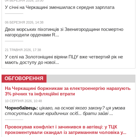
04 БЕРЕЗНЯ 2026, 15:00
У січні на Черкащині зменшилася середня зарплата
06 БЕРЕЗНЯ 2026, 14:38
Двох морських піхотинців зі Звенигородщини посмертно
нагородили орденами R...
21 ТРАВНЯ 2026, 17:38
У селі на Золотоніщині віряни ПЦУ вже четвертий рік не
мають доступу до нової...
ОБГОВОРЕННЯ
На Черкащині боржникам за електроенергію нарахують
3% річних та інфляційні втрати
10 СЕРПНЯ 2026, 10:48
Чорнобаївець:
цікаво, на основі якого закону? ця умова
стосується лише юридичних осіб... брати зайві ...
Провокував конфлікт і зачинився в автівці: у ТЦК
прокоментували скандал із затриманням чоловіка у...