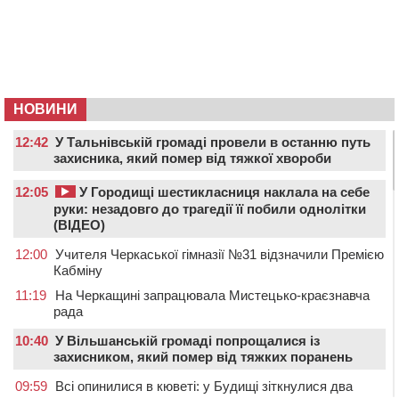
НОВИНИ
12:42
У Тальнівській громаді провели в останню путь
захисника, який помер від тяжкої хвороби
12:05
У Городищі шестикласниця наклала на себе
руки: незадовго до трагедії її побили однолітки
(ВІДЕО)
12:00
Учителя Черкаської гімназії №31 відзначили Премією
Кабміну
11:19
На Черкащині запрацювала Мистецько-краєзнавча
рада
10:40
У Вільшанській громаді попрощалися із
захисником, який помер від тяжких поранень
09:59
Всі опинилися в кюветі: у Будищі зіткнулися два