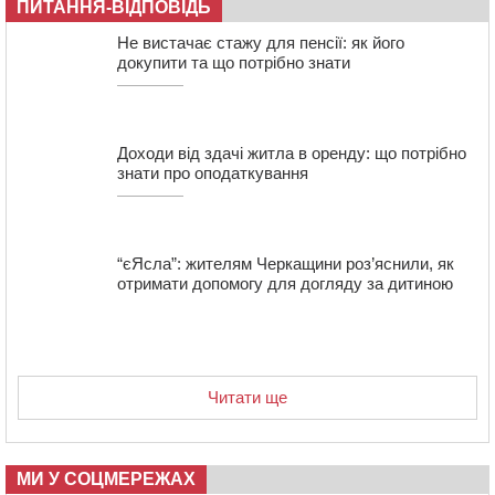
ПИТАННЯ-ВІДПОВІДЬ
під охорону 188-річну церкву
13:00
У Смілі біля магазину під колесами вантажівки
Не вистачає стажу для пенсії: як його
загинула жінка
докупити та що потрібно знати
11:33
У Черкасах пропонують для приватизації
п’ятиповерховий об’єкт у центрі міста
Доходи від здачі житла в оренду: що потрібно
знати про оподаткування
“єЯсла”: жителям Черкащини роз’яснили, як
отримати допомогу для догляду за дитиною
Читати ще
МИ У СОЦМЕРЕЖАХ