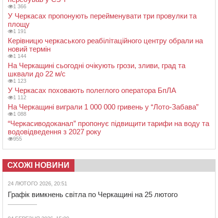
1 366
У Черкасах пропонують перейменувати три провулки та
площу
1 191
Керівницю черкаського реабілітаційного центру обрали на
новий термін
1 144
На Черкащині сьогодні очікують грози, зливи, град та
шквали до 22 м/с
1 123
У Черкасах поховають полеглого оператора БпЛА
1 112
На Черкащині виграли 1 000 000 гривень у “Лото-Забава”
1 088
“Черкасиводоканал” пропонує підвищити тарифи на воду та
водовідведення з 2027 року
955
СХОЖІ НОВИНИ
24 ЛЮТОГО 2026, 20:51
Графік вимкнень світла по Черкащині на 25 лютого