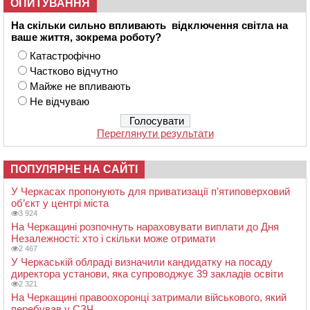
ОПИТУВАННЯ
На скільки сильно впливають відключення світла на
ваше життя, зокрема роботу?
Катастрофічно
Частково відчутно
Майже не впливають
Не відчуваю
Переглянути результати
ПОПУЛЯРНЕ НА САЙТІ
У Черкасах пропонують для приватизації п’ятиповерховий
об’єкт у центрі міста
3 924
На Черкащині розпочнуть нараховувати виплати до Дня
Незалежності: хто і скільки може отримати
2 467
У Черкаській облраді визначили кандидатку на посаду
директора установи, яка супроводжує 39 закладів освіти
2 321
На Черкащині правоохоронці затримали військового, який
перебував у СЗЧ