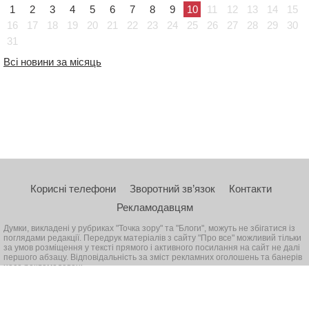
1
2
3
4
5
6
7
8
9
10
11
12
13
14
15
16
17
18
19
20
21
22
23
24
25
26
27
28
29
30
31
Всі новини за місяць
Корисні телефони
Зворотний зв’язок
Контакти
Рекламодавцям
Думки, викладені у рубриках "Точка зору" та "Блоги", можуть не збігатися із
поглядами редакції. Передрук матеріалів з сайту "Про все" можливий тільки
за умов розміщення у тексті прямого і активного посилання на сайт не далі
першого абзацу. Відповідальність за зміст рекламних оголошень та банерів
несе рекламодавець
© 2026, Всі права захищені