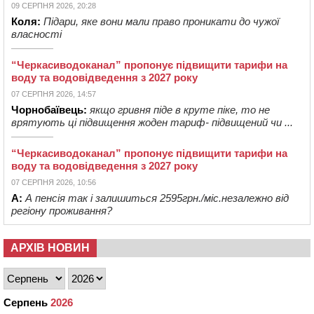
09 СЕРПНЯ 2026, 20:28
Коля:
Підари, яке вони мали право проникати до чужої
власності
“Черкасиводоканал” пропонує підвищити тарифи на
воду та водовідведення з 2027 року
07 СЕРПНЯ 2026, 14:57
Чорнобаївець:
якщо гривня піде в круте піке, то не
врятують ці підвищення жоден тариф- підвищений чи ...
“Черкасиводоканал” пропонує підвищити тарифи на
воду та водовідведення з 2027 року
07 СЕРПНЯ 2026, 10:56
А:
А пенсія так і залишиться 2595грн./міс.незалежно від
регіону проживання?
АРХІВ НОВИН
Серпень
2026