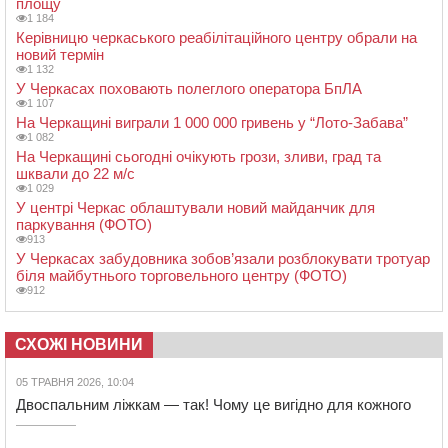
площу
1 184
Керівницю черкаського реабілітаційного центру обрали на
новий термін
1 132
У Черкасах поховають полеглого оператора БпЛА
1 107
На Черкащині виграли 1 000 000 гривень у “Лото-Забава”
1 082
На Черкащині сьогодні очікують грози, зливи, град та
шквали до 22 м/с
1 029
У центрі Черкас облаштували новий майданчик для
паркування (ФОТО)
913
У Черкасах забудовника зобов’язали розблокувати тротуар
біля майбутнього торговельного центру (ФОТО)
912
СХОЖІ НОВИНИ
05 ТРАВНЯ 2026, 10:04
Двоспальним ліжкам — так! Чому це вигідно для кожного