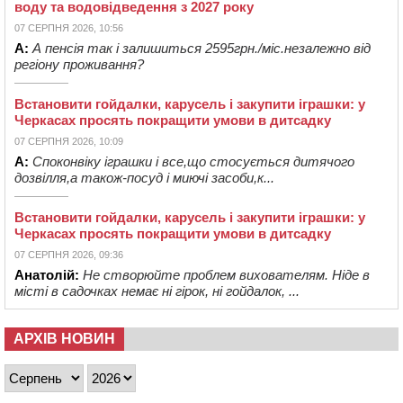
воду та водовідведення з 2027 року
07 СЕРПНЯ 2026, 10:56
А:
А пенсія так і залишиться 2595грн./міс.незалежно від
регіону проживання?
Встановити гойдалки, карусель і закупити іграшки: у
Черкасах просять покращити умови в дитсадку
07 СЕРПНЯ 2026, 10:09
А:
Споконвіку іграшки і все,що стосується дитячого
дозвілля,а також-посуд і миючі засоби,к...
Встановити гойдалки, карусель і закупити іграшки: у
Черкасах просять покращити умови в дитсадку
07 СЕРПНЯ 2026, 09:36
Анатолій:
Не створюйте проблем вихователям. Ніде в
місті в садочках немає ні гірок, ні гойдалок, ...
АРХІВ НОВИН