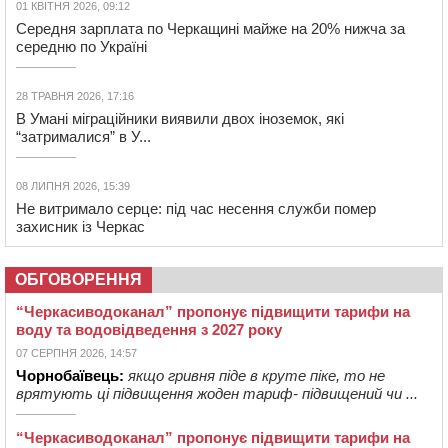
01 КВІТНЯ 2026, 09:12
Середня зарплата по Черкащині майже на 20% нижча за
середню по Україні
28 ТРАВНЯ 2026, 17:16
В Умані міграційники виявили двох іноземок, які
“затрималися” в У...
08 ЛИПНЯ 2026, 15:39
Не витримало серце: під час несення служби помер
захисник із Черкас
ОБГОВОРЕННЯ
“Черкасиводоканал” пропонує підвищити тарифи на
воду та водовідведення з 2027 року
07 СЕРПНЯ 2026, 14:57
Чорнобаївець:
якщо гривня піде в круте піке, то не
врятують ці підвищення жоден тариф- підвищений чи ...
“Черкасиводоканал” пропонує підвищити тарифи на