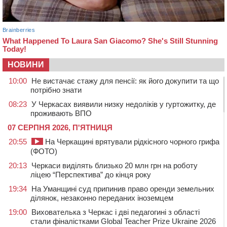
НОВИНИ
10:00
Не вистачає стажу для пенсії: як його докупити та що
потрібно знати
08:23
У Черкасах виявили низку недоліків у гуртожитку, де
проживають ВПО
07 СЕРПНЯ 2026, П'ЯТНИЦЯ
20:55
На Черкащині врятували рідкісного чорного грифа
(ФОТО)
20:13
Черкаси виділять близько 20 млн грн на роботу
ліцею “Перспектива” до кінця року
19:34
На Уманщині суд припинив право оренди земельних
ділянок, незаконно переданих іноземцем
19:00
Вихователька з Черкас і дві педагогині з області
стали фіналістками Global Teacher Prize Ukraine 2026