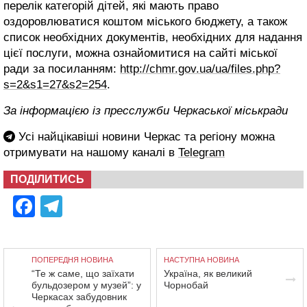
перелік категорій дітей, які мають право
оздоровлюватися коштом міського бюджету, а також
список необхідних документів, необхідних для надання
цієї послуги, можна ознайомитися на сайті міської
ради за посиланням:
http://chmr.gov.ua/ua/files.php?
s=2&s1=27&s2=254
.
За інформацією із пресслужби Черкаської міськради
Усі найцікавіші новини Черкас та регіону можна
отримувати на нашому каналі в
Telegram
ПОДІЛИТИСЬ
Facebook
Telegram
ПОПЕРЕДНЯ НОВИНА
НАСТУПНА НОВИНА
“Те ж саме, що заїхати
Україна, як великий
бульдозером у музей”: у
Чорнобай
Черкасах забудовник