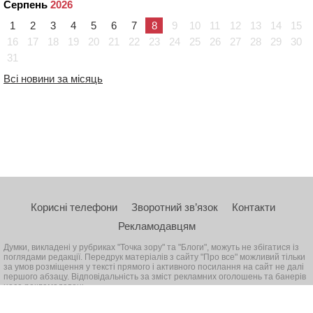
Серпень
2026
1
2
3
4
5
6
7
8
9
10
11
12
13
14
15
16
17
18
19
20
21
22
23
24
25
26
27
28
29
30
31
Всі новини за місяць
Корисні телефони
Зворотний зв’язок
Контакти
Рекламодавцям
Думки, викладені у рубриках "Точка зору" та "Блоги", можуть не збігатися із
поглядами редакції. Передрук матеріалів з сайту "Про все" можливий тільки
за умов розміщення у тексті прямого і активного посилання на сайт не далі
першого абзацу. Відповідальність за зміст рекламних оголошень та банерів
несе рекламодавець
© 2026, Всі права захищені