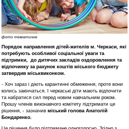
фото тематичне
Порядок направлення дітей-жителів м. Черкаси, які
потребують особливої соціальної уваги та
підтримки, до дитячих закладів оздоровлення та
відпочинку за рахунок коштів міського бюджету
затвердив міськвиконком.
- Хоч зараз і діють карантинні обмеження, проте вони
колись закінчаться. І черкаські діти мають відпочити
та набратися сил перед новим навчальним роком.
Прошу членів виконавчого комітету підтримати це
рішення, - зазначив
міський голова Анатолій
Бондаренко.
Це рішення було підтримане одноголосно. Згідно з