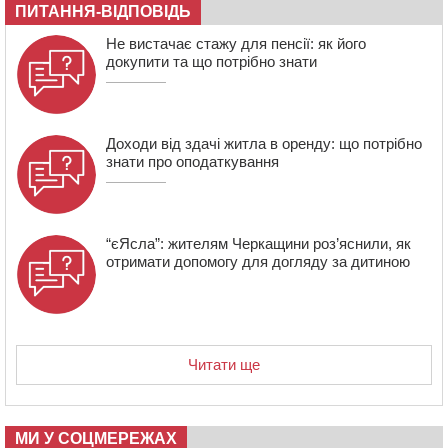
ПИТАННЯ-ВІДПОВІДЬ
08:22
“На щиті” у Чорнобаївську громаду повертається
Не вистачає стажу для пенсії: як його
полеглий біля Кліщіївки воїн
докупити та що потрібно знати
Доходи від здачі житла в оренду: що потрібно
знати про оподаткування
“єЯсла”: жителям Черкащини роз’яснили, як
отримати допомогу для догляду за дитиною
Читати ще
МИ У СОЦМЕРЕЖАХ