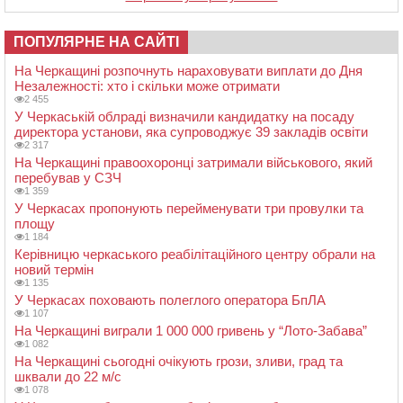
ПОПУЛЯРНЕ НА САЙТІ
На Черкащині розпочнуть нараховувати виплати до Дня
Незалежності: хто і скільки може отримати
2 455
У Черкаській облраді визначили кандидатку на посаду
директора установи, яка супроводжує 39 закладів освіти
2 317
На Черкащині правоохоронці затримали військового, який
перебував у СЗЧ
1 359
У Черкасах пропонують перейменувати три провулки та
площу
1 184
Керівницю черкаського реабілітаційного центру обрали на
новий термін
1 135
У Черкасах поховають полеглого оператора БпЛА
1 107
На Черкащині виграли 1 000 000 гривень у “Лото-Забава”
1 082
На Черкащині сьогодні очікують грози, зливи, град та
шквали до 22 м/с
1 078