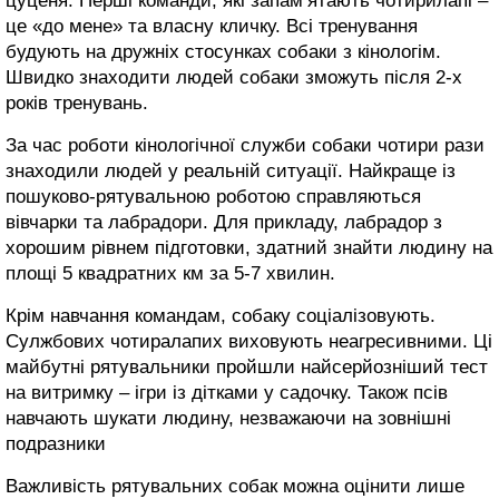
цуценя. Перші команди, які запам’ятають чотирилапі –
це «до мене» та власну кличку. Всі тренування
будують на дружніх стосунках собаки з кінологім.
Швидко знаходити людей собаки зможуть після 2-х
років тренувань.
За час роботи кінологічної служби собаки чотири рази
знаходили людей у реальній ситуації. Найкраще із
пошуково-рятувальною роботою справляються
вівчарки та лабрадори. Для прикладу, лабрадор з
хорошим рівнем підготовки, здатний знайти людину на
площі 5 квадратних км за 5-7 хвилин.
Крім навчання командам, собаку соціалізовують.
Сулжбових чотиралапих виховують неагресивними. Ці
майбутні рятувальники пройшли найсерйозніший тест
на витримку – ігри із дітками у садочку. Також псів
навчають шукати людину, незважаючи на зовнішні
подразники
Важливість рятувальних собак можна оцінити лише