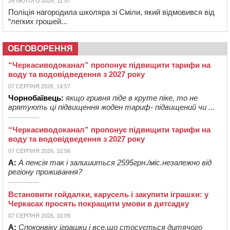
26 ЛЮТОГО 2026, 11:57
Поліція нагородила школяра зі Сміли, який відмовився від
“легких грошей...
ОБГОВОРЕННЯ
“Черкасиводоканал” пропонує підвищити тарифи на
воду та водовідведення з 2027 року
07 СЕРПНЯ 2026, 14:57
Чорнобаївець:
якщо гривня піде в круте піке, то не
врятують ці підвищення жоден тариф- підвищений чи ...
“Черкасиводоканал” пропонує підвищити тарифи на
воду та водовідведення з 2027 року
07 СЕРПНЯ 2026, 10:56
А:
А пенсія так і залишиться 2595грн./міс.незалежно від
регіону проживання?
Встановити гойдалки, карусель і закупити іграшки: у
Черкасах просять покращити умови в дитсадку
07 СЕРПНЯ 2026, 10:09
А:
Споконвіку іграшки і все,що стосується дитячого