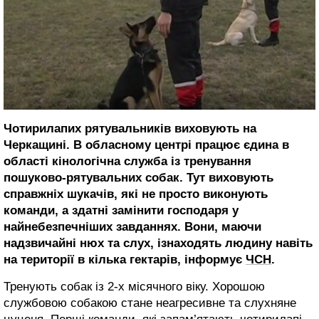
Чотирилапих рятувальників виховують на
Черкащині. В обласному центрі працює єдина в
області кінологічна служба із тренування
пошуково-рятувальних собак. Тут виховують
справжніх шукачів, які не просто виконують
команди, а здатні замінити господаря у
найнебезпечніших завданнях. Вони, маючи
надзвичайні нюх та слух, ізнаходять людину навіть
на території в кілька гектарів, інформує
ЧСН
.
Тренують собак із 2-х місячного віку. Хорошою
службовою собакою стане неагресивне та слухняне