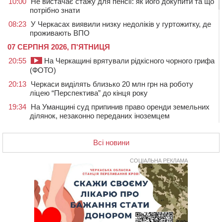
10:00
Не вистачає стажу для пенсії: як його докупити та що
потрібно знати
08:23
У Черкасах виявили низку недоліків у гуртожитку, де
проживають ВПО
07 СЕРПНЯ 2026, П'ЯТНИЦЯ
20:55
На Черкащині врятували рідкісного чорного грифа
(ФОТО)
20:13
Черкаси виділять близько 20 млн грн на роботу
ліцею “Перспектива” до кінця року
19:34
На Уманщині суд припинив право оренди земельних
ділянок, незаконно переданих іноземцем
19:00
Вихователька з Черкас і дві педагогині з області
стали фіналістками Global Teacher Prize Ukraine 2026
Всі новини
18:23
Зарядка, йога, сапи та нові знайомства: у Черкасах
закрили сезон літнього табору для людей поважного
СОЦІАЛЬНА РЕКЛАМА
віку
17:48
“Це страшна несправедливість”: мати хворого на
СМА 13-річного хлопця із Драбівщини просить
ОВА виділити кошти на дороговартісні ліки
17:15
На Уманщині судитимуть колишню очільницю відділу