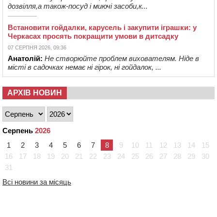
дозвілля,а також-посуд і миючі засоби,к...
Встановити гойдалки, карусель і закупити іграшки: у
Черкасах просять покращити умови в дитсадку
07 СЕРПНЯ 2026, 09:36
Анатолій:
Не створюйте проблем вихователям. Ніде в
місті в садочках немає ні гірок, ні гойдалок, ...
АРХІВ НОВИН
Серпень
2026
1
2
3
4
5
6
7
8
9
10
11
12
13
14
15
16
17
18
19
20
21
22
23
24
25
26
27
28
29
30
31
Всі новини за місяць