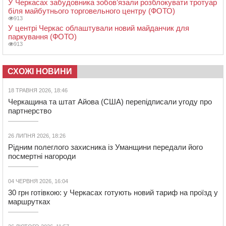
У Черкасах забудовника зобов’язали розблокувати тротуар
біля майбутнього торговельного центру (ФОТО)
913
У центрі Черкас облаштували новий майданчик для
паркування (ФОТО)
913
СХОЖІ НОВИНИ
18 ТРАВНЯ 2026, 18:46
Черкащина та штат Айова (США) перепідписали угоду про
партнерство
26 ЛИПНЯ 2026, 18:26
Рідним полеглого захисника із Уманщини передали його
посмертні нагороди
04 ЧЕРВНЯ 2026, 16:04
30 грн готівкою: у Черкасах готують новий тариф на проїзд у
маршрутках