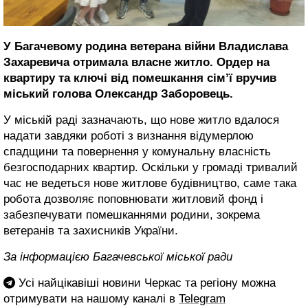
У Багачевому родина ветерана війни Владислава
Захаревича отримала власне житло. Ордер на
квартиру та ключі від помешкання сім’ї вручив
міський голова Олександр Заборовець.
У міській раді зазначають, що нове житло вдалося
надати завдяки роботі з визнання відумерлою
спадщини та повернення у комунальну власність
безгосподарних квартир. Оскільки у громаді тривалий
час не ведеться нове житлове будівництво, саме така
робота дозволяє поповнювати житловий фонд і
забезпечувати помешканнями родини, зокрема
ветеранів та захисників України.
За інформацією Багачевської міської ради
Усі найцікавіші новини Черкас та регіону можна
отримувати на нашому каналі в
Telegram