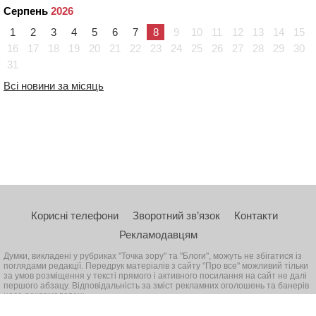
Серпень
2026
1
2
3
4
5
6
7
8
9
10
11
12
13
14
15
16
17
18
19
20
21
22
23
24
25
26
27
28
29
30
31
Всі новини за місяць
Корисні телефони
Зворотний зв’язок
Контакти
Рекламодавцям
Думки, викладені у рубриках "Точка зору" та "Блоги", можуть не збігатися із
поглядами редакції. Передрук матеріалів з сайту "Про все" можливий тільки
за умов розміщення у тексті прямого і активного посилання на сайт не далі
першого абзацу. Відповідальність за зміст рекламних оголошень та банерів
несе рекламодавець
© 2026, Всі права захищені