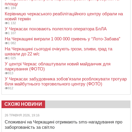
площу
1 184
Керівницю черкаського реабілітаційного центру обрали на
новий термін
1 132
У Черкасах поховають полеглого оператора БпЛА
1 107
На Черкащині виграли 1 000 000 гривень у “Лото-Забава”
1 082
На Черкащині сьогодні очікують грози, зливи, град та
шквали до 22 м/с
1 025
У центрі Черкас облаштували новий майданчик для
паркування (ФОТО)
913
У Черкасах забудовника зобов’язали розблокувати тротуар
біля майбутнього торговельного центру (ФОТО)
912
СХОЖІ НОВИНИ
26 ТРАВНЯ 2026, 19:16
Споживачі на Черкащині отримають sms-нагадування про
заборгованість за світло