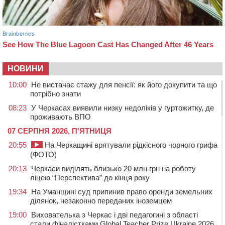
НОВИНИ
10:00
Не вистачає стажу для пенсії: як його докупити та що
потрібно знати
08:23
У Черкасах виявили низку недоліків у гуртожитку, де
проживають ВПО
07 СЕРПНЯ 2026, П'ЯТНИЦЯ
20:55
На Черкащині врятували рідкісного чорного грифа
(ФОТО)
20:13
Черкаси виділять близько 20 млн грн на роботу
ліцею “Перспектива” до кінця року
19:34
На Уманщині суд припинив право оренди земельних
ділянок, незаконно переданих іноземцем
19:00
Вихователька з Черкас і дві педагогині з області
стали фіналістками Global Teacher Prize Ukraine 2026