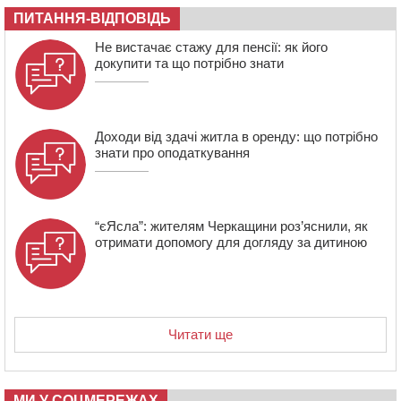
Черкасах просять покращити умови в дитсадку
ПИТАННЯ-ВІДПОВІДЬ
08:22
“На щиті” у Чорнобаївську громаду повертається
Не вистачає стажу для пенсії: як його
полеглий біля Кліщіївки воїн
докупити та що потрібно знати
Доходи від здачі житла в оренду: що потрібно
знати про оподаткування
“єЯсла”: жителям Черкащини роз’яснили, як
отримати допомогу для догляду за дитиною
Читати ще
МИ У СОЦМЕРЕЖАХ