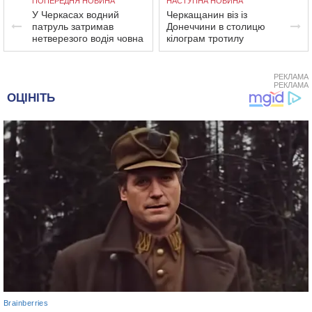
ПОПЕРЕДНЯ НОВИНА
НАСТУПНА НОВИНА
У Черкасах водний
Черкащанин віз із
патруль затримав
Донеччини в столицю
нетверезого водія човна
кілограм тротилу
РЕКЛАМА
РЕКЛАМА