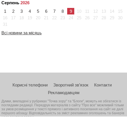
Серпень
2026
1
2
3
4
5
6
7
8
9
10
11
12
13
14
15
16
17
18
19
20
21
22
23
24
25
26
27
28
29
30
31
Всі новини за місяць
Корисні телефони
Зворотний зв’язок
Контакти
Рекламодавцям
Думки, викладені у рубриках "Точка зору" та "Блоги", можуть не збігатися із
поглядами редакції. Передрук матеріалів з сайту "Про все" можливий тільки
за умов розміщення у тексті прямого і активного посилання на сайт не далі
першого абзацу. Відповідальність за зміст рекламних оголошень та банерів
несе рекламодавець
© 2026, Всі права захищені