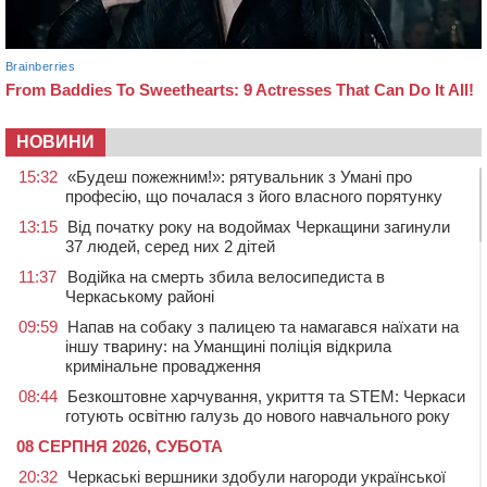
НОВИНИ
15:32
«Будеш пожежним!»: рятувальник з Умані про
професію, що почалася з його власного порятунку
13:15
Від початку року на водоймах Черкащини загинули
37 людей, серед них 2 дітей
11:37
Водійка на смерть збила велосипедиста в
Черкаському районі
09:59
Напав на собаку з палицею та намагався наїхати на
іншу тварину: на Уманщині поліція відкрила
кримінальне провадження
08:44
Безкоштовне харчування, укриття та STEM: Черкаси
готують освітню галузь до нового навчального року
08 СЕРПНЯ 2026, СУБОТА
20:32
Черкаські вершники здобули нагороди української