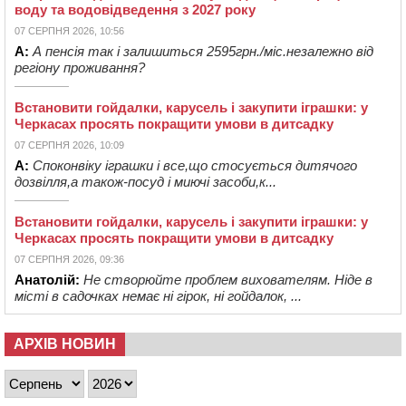
воду та водовідведення з 2027 року
07 СЕРПНЯ 2026, 10:56
А:
А пенсія так і залишиться 2595грн./міс.незалежно від
регіону проживання?
Встановити гойдалки, карусель і закупити іграшки: у
Черкасах просять покращити умови в дитсадку
07 СЕРПНЯ 2026, 10:09
А:
Споконвіку іграшки і все,що стосується дитячого
дозвілля,а також-посуд і миючі засоби,к...
Встановити гойдалки, карусель і закупити іграшки: у
Черкасах просять покращити умови в дитсадку
07 СЕРПНЯ 2026, 09:36
Анатолій:
Не створюйте проблем вихователям. Ніде в
місті в садочках немає ні гірок, ні гойдалок, ...
АРХІВ НОВИН