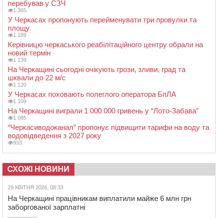
перебував у СЗЧ
1 365
У Черкасах пропонують перейменувати три провулки та
площу
1 189
Керівницю черкаського реабілітаційного центру обрали на
новий термін
1 139
На Черкащині сьогодні очікують грози, зливи, град та
шквали до 22 м/с
1 120
У Черкасах поховають полеглого оператора БпЛА
1 109
На Черкащині виграли 1 000 000 гривень у “Лото-Забава”
1 085
“Черкасиводоканал” пропонує підвищити тарифи на воду та
водовідведення з 2027 року
933
СХОЖІ НОВИНИ
29 КВІТНЯ 2026, 08:33
На Черкащині працівникам виплатили майже 6 млн грн
заборгованої зарплатні