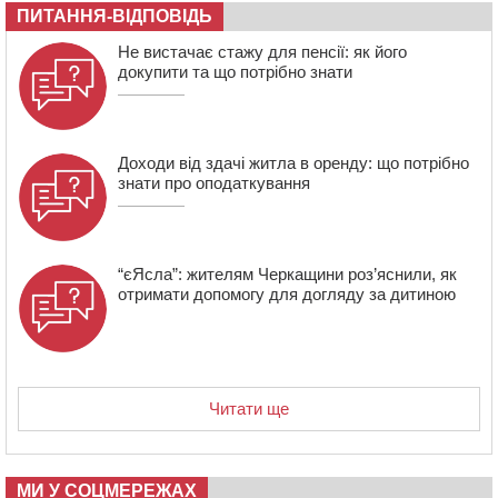
ПИТАННЯ-ВІДПОВІДЬ
16:40
У Черкасах провели в останню путь двох
Не вистачає стажу для пенсії: як його
загиблих воїнів
докупити та що потрібно знати
16:07
До 1 вересня у Черкасах оновлюють дорожню
розмітку біля навчальних закладів (ФОТОФАКТ)
Доходи від здачі житла в оренду: що потрібно
знати про оподаткування
“єЯсла”: жителям Черкащини роз’яснили, як
отримати допомогу для догляду за дитиною
Читати ще
МИ У СОЦМЕРЕЖАХ