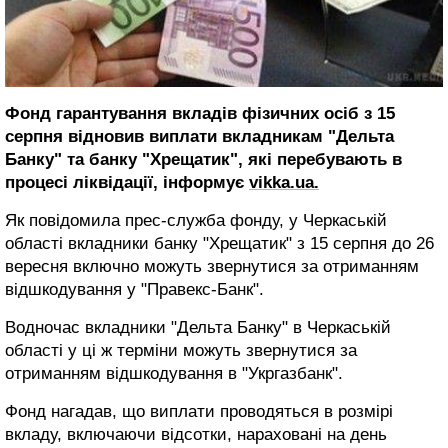
Фонд гарантування вкладів фізичних осіб з 15
серпня відновив виплати вкладникам "Дельта
Банку" та банку "Хрещатик", які перебувають в
процесі ліквідації, інформує
vikka.ua.
Як повідомила прес-служба фонду, у Черкаській
області вкладники банку "Хрещатик" з 15 серпня до 26
вересня включно можуть звернутися за отриманням
відшкодування у "Правекс-Банк".
Водночас вкладники "Дельта Банку" в Черкаській
області у ці ж терміни можуть звернутися за
отриманням відшкодування в "Укргазбанк".
Фонд нагадав, що виплати проводяться в розмірі
вкладу, включаючи відсотки, нараховані на день