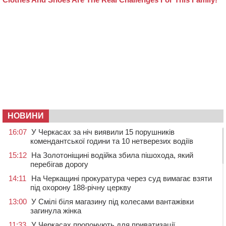
НОВИНИ
16:07
У Черкасах за ніч виявили 15 порушників
комендантської години та 10 нетверезих водіїв
15:12
На Золотоніщині водійка збила пішохода, який
перебігав дорогу
14:11
На Черкащині прокуратура через суд вимагає взяти
під охорону 188-річну церкву
13:00
У Смілі біля магазину під колесами вантажівки
загинула жінка
11:33
У Черкасах пропонують для приватизації