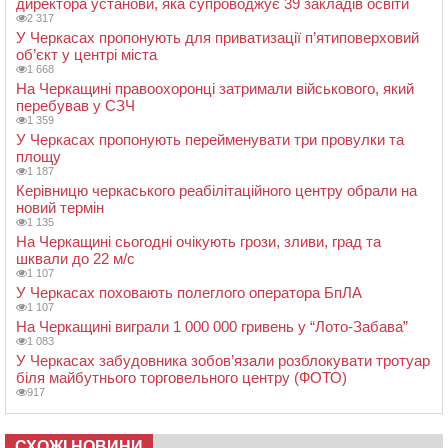
директора установи, яка супроводжує 39 закладів освіти
2 317
У Черкасах пропонують для приватизації п’ятиповерховий
об’єкт у центрі міста
1 668
На Черкащині правоохоронці затримали військового, який
перебував у СЗЧ
1 359
У Черкасах пропонують перейменувати три провулки та
площу
1 187
Керівницю черкаського реабілітаційного центру обрали на
новий термін
1 135
На Черкащині сьогодні очікують грози, зливи, град та
шквали до 22 м/с
1 107
У Черкасах поховають полеглого оператора БпЛА
1 107
На Черкащині виграли 1 000 000 гривень у “Лото-Забава”
1 083
У Черкасах забудовника зобов’язали розблокувати тротуар
біля майбутнього торговельного центру (ФОТО)
917
СХОЖІ НОВИНИ