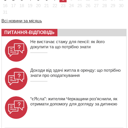
шквали до 22 м/с
16
17
18
19
20
21
22
23
24
25
26
27
28
29
30
12:50
Внаслідок падіння вертольота загинув 28-річний
31
захисник зі Сміли
Всі новини за місяць
12:15
У центрі Черкас не поділили дорогу водії двох ВАЗів
ПИТАННЯ-ВІДПОВІДЬ
11:29
У Черкасах до середини серпня обмежать рух
транспорту на трьох вулицях
Не вистачає стажу для пенсії: як його
докупити та що потрібно знати
Доходи від здачі житла в оренду: що потрібно
знати про оподаткування
“єЯсла”: жителям Черкащини роз’яснили, як
отримати допомогу для догляду за дитиною