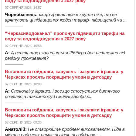
воду та водовідведення з 2027 року
07 СЕРПНЯ 2026, 14:57
Чорнобаївець:
якщо гривня піде в круте піке, то не
врятують ці підвищення жоден тариф- підвищений чи ...
“Черкасиводоканал” пропонує підвищити тарифи на
воду та водовідведення з 2027 року
07 СЕРПНЯ 2026, 10:56
А:
А пенсія так і залишиться 2595грн./міс.незалежно від
регіону проживання?
Встановити гойдалки, карусель і закупити іграшки: у
Черкасах просять покращити умови в дитсадку
07 СЕРПНЯ 2026, 10:09
А:
Споконвіку іграшки і все,що стосується дитячого
дозвілля,а також-посуд і миючі засоби,к...
Встановити гойдалки, карусель і закупити іграшки: у
Черкасах просять покращити умови в дитсадку
07 СЕРПНЯ 2026, 09:36
Анатолій:
Не створюйте проблем вихователям. Ніде в
місті в садочках немає ні гірок, ні гойдалок, ...