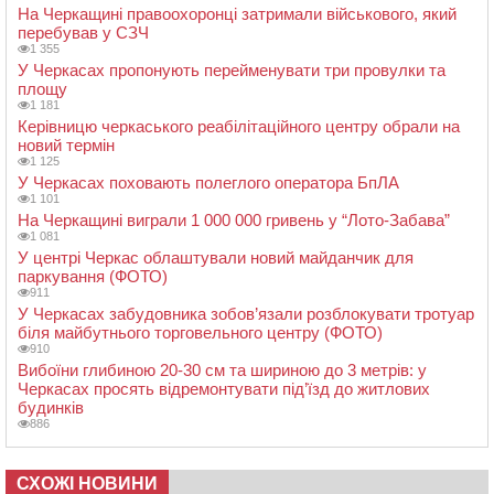
На Черкащині правоохоронці затримали військового, який
перебував у СЗЧ
1 355
У Черкасах пропонують перейменувати три провулки та
площу
1 181
Керівницю черкаського реабілітаційного центру обрали на
новий термін
1 125
У Черкасах поховають полеглого оператора БпЛА
1 101
На Черкащині виграли 1 000 000 гривень у “Лото-Забава”
1 081
У центрі Черкас облаштували новий майданчик для
паркування (ФОТО)
911
У Черкасах забудовника зобов’язали розблокувати тротуар
біля майбутнього торговельного центру (ФОТО)
910
Вибоїни глибиною 20-30 см та шириною до 3 метрів: у
Черкасах просять відремонтувати під’їзд до житлових
будинків
886
СХОЖІ НОВИНИ