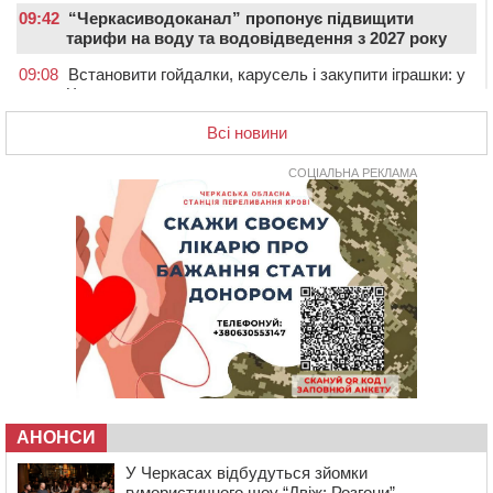
09:42
“Черкасиводоканал” пропонує підвищити
тарифи на воду та водовідведення з 2027 року
09:08
Встановити гойдалки, карусель і закупити іграшки: у
Черкасах просять покращити умови в дитсадку
08:22
“На щиті” у Чорнобаївську громаду повертається
Всі новини
полеглий біля Кліщіївки воїн
СОЦІАЛЬНА РЕКЛАМА
07:30
Понад 968 мільйонів гривень земельного податку
сплатили на Черкащині
06 СЕРПНЯ 2026, ЧЕТВЕР
21:13
Вісім медалей, з яких чотири золоті: черкаські
спортсмени тріумфували на чемпіонаті України
20:31
На Черкащині спека протримається ще день
20:00
Педагогів Черкас запрошують на зустріч із
переможцем Global Teacher Prize Ukraine 2023
19:24
У Черкасах водійка протаранила Duster, коли
здавала назад
АНОНСИ
18:50
На Черкащині з початку року зросла кількість
постраждалих від укусів тварин
У Черкасах відбудуться зйомки
гумористичного шоу “Двіж: Розгони” ...