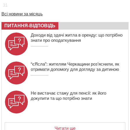
витягли з автівки чоловіка (ВІДЕО)
31
13:27
На Звенигородщині чоловік до смерті побив 82-
Всі новини за місяць
річного односельця
ПИТАННЯ-ВІДПОВІДЬ
12:57
У Черкасах СБУ викрила прокремлівську
агітаторку, яка закликала до захоплення України
Доходи від здачі житла в оренду: що потрібно
знати про оподаткування
“єЯсла”: жителям Черкащини роз’яснили, як
отримати допомогу для догляду за дитиною
Не вистачає стажу для пенсії: як його
докупити та що потрібно знати
Читати ще