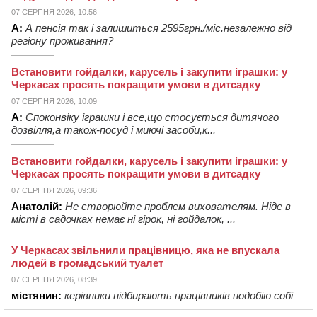
07 СЕРПНЯ 2026, 10:56
А:
А пенсія так і залишиться 2595грн./міс.незалежно від
регіону проживання?
Встановити гойдалки, карусель і закупити іграшки: у
Черкасах просять покращити умови в дитсадку
07 СЕРПНЯ 2026, 10:09
А:
Споконвіку іграшки і все,що стосується дитячого
дозвілля,а також-посуд і миючі засоби,к...
Встановити гойдалки, карусель і закупити іграшки: у
Черкасах просять покращити умови в дитсадку
07 СЕРПНЯ 2026, 09:36
Анатолій:
Не створюйте проблем вихователям. Ніде в
місті в садочках немає ні гірок, ні гойдалок, ...
У Черкасах звільнили працівницю, яка не впускала
людей в громадський туалет
07 СЕРПНЯ 2026, 08:39
містянин:
керівники підбирають працівників подобію собі