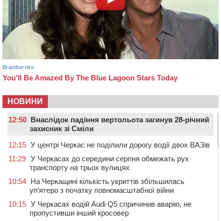
НОВИНИ
12:50
Внаслідок падіння вертольота загинув 28-річний
захисник зі Сміли
12:15
У центрі Черкас не поділили дорогу водії двох ВАЗів
11:29
У Черкасах до середини серпня обмежать рух
транспорту на трьох вулицях
10:54
На Черкащині кількість укриттів збільшилась
уп’ятеро з початку повномасштабної війни
10:15
У Черкасах водій Audi Q5 спричинив аварію, не
пропустивши інший кросовер