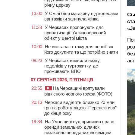
річну церкву
13:00
У Смілі біля магазину під колесами
Сь
вантажівки загинула жінка
ст
11:33
У Черкасах пропонують для
«Je
приватизації п’ятиповерховий
об’єкт у центрі міста
Поп
10:00
Не вистачає стажу для пенсії: як
роз
його докупити та що потрібно знати
без
08:23
У Черкасах виявили низку
авт
недоліків у гуртожитку, де
проживають ВПО
07 СЕРПНЯ 2026, П'ЯТНИЦЯ
20:55
На Черкащині врятували
рідкісного чорного грифа (ФОТО)
20:13
Черкаси виділять близько 20 млн
грн на роботу ліцею “Перспектива”
до кінця року
19:34
На Уманщині суд припинив право
оренди земельних ділянок,
незаконно переданих іноземцем