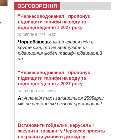
ОБГОВОРЕННЯ
“Черкасиводоканал” пропонує
підвищити тарифи на воду та
водовідведення з 2027 року
07 СЕРПНЯ 2026, 14:57
Чорнобаївець:
якщо гривня піде в
круте піке, то не врятують ці
підвищення жоден тариф- підвищений
чи ...
“Черкасиводоканал” пропонує
підвищити тарифи на воду та
водовідведення з 2027 року
07 СЕРПНЯ 2026, 10:56
А:
А пенсія так і залишиться 2595грн./
міс.незалежно від регіону проживання?
Встановити гойдалки, карусель і
закупити іграшки: у Черкасах просять
покращити умови в дитсадку