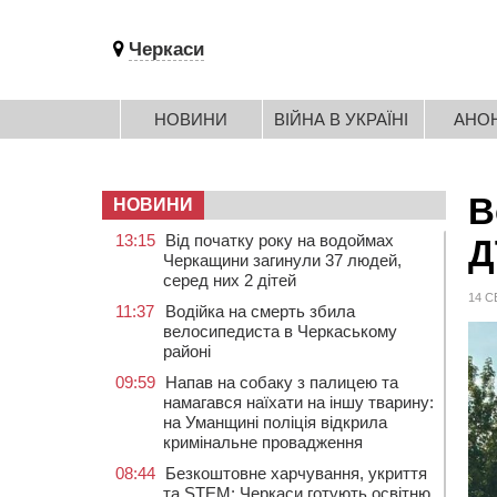
Черкаси
НОВИНИ
ВІЙНА В УКРАЇНІ
АНО
В
НОВИНИ
13:15
Від початку року на водоймах
Д
Черкащини загинули 37 людей,
серед них 2 дітей
14 С
11:37
Водійка на смерть збила
велосипедиста в Черкаському
районі
09:59
Напав на собаку з палицею та
намагався наїхати на іншу тварину:
на Уманщині поліція відкрила
кримінальне провадження
08:44
Безкоштовне харчування, укриття
та STEM: Черкаси готують освітню