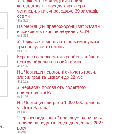
У Черкаській облраді визначили
кандидатку на посаду директора
установи, яка супроводжує 39 закладів
освіти
2 321
На Черкащині правоохоронці затримали
військового, який перебував у СЗЧ
1 365
У Черкасах пропонують перейменувати
три провулки та площу
1 189
Керівницю черкаського реабілітаційного
центру обрали на новий термін
1 137
На Черкащині сьогодні очікують грози,
зливи, град та шквали до 22 м/с
1 119
У Черкасах поховають полеглого
оператора БпЛА
1 108
На Черкащині виграли 1 000 000 гривень
у “Лото-Забава”
1 083
“Черкасиводоканал” пропонує підвищити
тарифи на воду та водовідведення з 2027
оїх
року
928