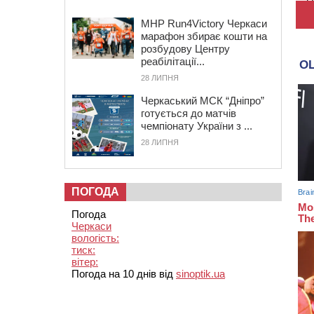
MHP Run4Victory Черкаси
марафон збирає кошти на
розбудову Центру
реабілітації...
28 ЛИПНЯ
Черкаський МСК “Дніпро”
готується до матчів
чемпіонату України з ...
28 ЛИПНЯ
ПОГОДА
Погода
Черкаси
вологість:
тиск:
вітер:
Погода на 10 днів від
sinoptik.ua