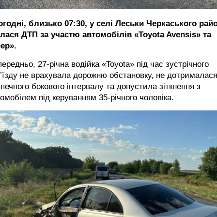
огодні, близько 07:30, у селі Леськи Черкаського рай
алася ДТП за участю автомобілів «Toyota Avensis» та
ep».
ередньо, 27-річна водійка «Toyota» під час зустрічного
’їзду не врахувала дорожню обстановку, не дотрималас
печного бокового інтервалу та допустила зіткнення з
омобілем під керуванням 35-річного чоловіка.