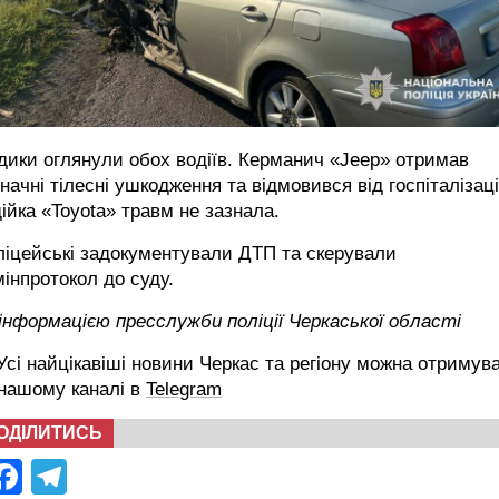
ики оглянули обох водіїв. Керманич «Jeep» отримав
начні тілесні ушкодження та відмовився від госпіталізаці
ійка «Toyota» травм не зазнала.
ліцейські задокументували ДТП та скерували
інпротокол до суду.
інформацією пресслужби поліції Черкаської області
сі найцікавіші новини Черкас та регіону можна отримув
 нашому каналі в
Telegram
ОДІЛИТИСЬ
Facebook
Telegram