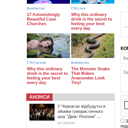
16:07
До 1 вересня у Черкасах
оновлюють дорожню розмітку біля
навчальних закладів (ФОТОФАКТ)
15:39
На честь загиблого захисника і
чемпіона світу в Черкасах відкрили
спортивно-реабілітаційний центр
КО
АНОНСИ
У Черкасах відбудуться
зйомки гумористичного
шоу “Двіж: Розгони” ...
З
03 СЕРПНЯ
под