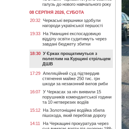
галузь до нового навчального року
08 СЕРПНЯ 2026, СУБОТА
20:32
Черкаські вершники здобули
нагороди української першості
19:33
На Уманщині експосадовицю
відділу освіти судитимуть через
завдані бюджету збитки
18:30
У Єрках прощатимуться з
полеглим на Курщині стрільцем
ДШВ
17:29
Апеляційний суд підтвердив
стягнення майже 250 тис. грн
шкоди за незаконний вилов риби
16:07
У Черкасах за ніч виявили 15
порушників комендантської години
та 10 нетверезих водіїв
15:12
На Золотоніщині водійка збила
пішохода, який перебігав дорогу
14:11
На Черкащині прокуратура через
суд вимагає взяти під охорону 188-