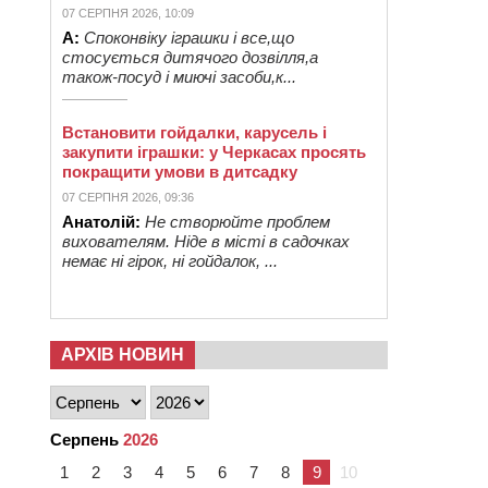
07 СЕРПНЯ 2026, 10:09
А:
Споконвіку іграшки і все,що
стосується дитячого дозвілля,а
також-посуд і миючі засоби,к...
Встановити гойдалки, карусель і
закупити іграшки: у Черкасах просять
покращити умови в дитсадку
07 СЕРПНЯ 2026, 09:36
Анатолій:
Не створюйте проблем
вихователям. Ніде в місті в садочках
немає ні гірок, ні гойдалок, ...
АРХІВ НОВИН
Серпень
2026
1
2
3
4
5
6
7
8
9
10