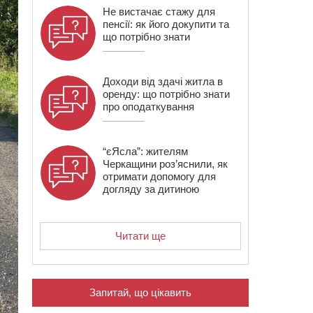
Не вистачає стажу для
пенсії: як його докупити та
що потрібно знати
Доходи від здачі житла в
оренду: що потрібно знати
про оподаткування
“єЯсла”: жителям
Черкащини роз’яснили, як
отримати допомогу для
догляду за дитиною
Читати ще
Запитай, що цікавить