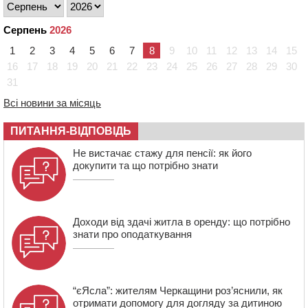
12:50
Внаслідок падіння вертольота загинув 28-річний
захисник зі Сміли
Серпень
2026
1
2
3
4
5
6
7
8
9
10
11
12
13
14
15
12:15
У центрі Черкас не поділили дорогу водії двох ВАЗів
16
17
18
19
20
21
22
23
24
25
26
27
28
29
30
11:29
У Черкасах до середини серпня обмежать рух
31
транспорту на трьох вулицях
10:54
На Черкащині кількість укриттів збільшилась
Всі новини за місяць
уп’ятеро з початку повномасштабної війни
ПИТАННЯ-ВІДПОВІДЬ
10:15
У Черкасах водій Audi Q5 спричинив аварію, не
пропустивши інший кросовер
Не вистачає стажу для пенсії: як його
докупити та що потрібно знати
Доходи від здачі житла в оренду: що потрібно
знати про оподаткування
“єЯсла”: жителям Черкащини роз’яснили, як
отримати допомогу для догляду за дитиною