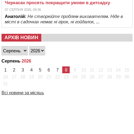
Черкасах просять покращити умови в дитсадку
07 СЕРПНЯ 2026, 09:36
Анатолій:
Не створюйте проблем вихователям. Ніде в
місті в садочках немає ні гірок, ні гойдалок, ...
АРХІВ НОВИН
Серпень
2026
1
2
3
4
5
6
7
8
9
10
11
12
13
14
15
16
17
18
19
20
21
22
23
24
25
26
27
28
29
30
31
Всі новини за місяць