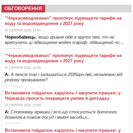
ОБГОВОРЕННЯ
“Черкасиводоканал” пропонує підвищити тарифи на
воду та водовідведення з 2027 року
07 СЕРПНЯ 2026, 14:57
Чорнобаївець:
якщо гривня піде в круте піке, то не
врятують ці підвищення жоден тариф- підвищений чи ...
“Черкасиводоканал” пропонує підвищити тарифи на
воду та водовідведення з 2027 року
07 СЕРПНЯ 2026, 10:56
А:
А пенсія так і залишиться 2595грн./міс.незалежно від
регіону проживання?
Встановити гойдалки, карусель і закупити іграшки: у
Черкасах просять покращити умови в дитсадку
07 СЕРПНЯ 2026, 10:09
А:
Споконвіку іграшки і все,що стосується дитячого
дозвілля,а також-посуд і миючі засоби,к...
Встановити гойдалки, карусель і закупити іграшки: у