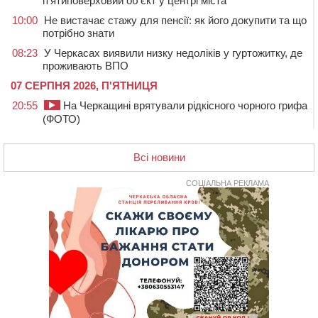
п’ятиповерховий об’єкт у центрі міста
10:00
Не вистачає стажу для пенсії: як його докупити та що
потрібно знати
08:23
У Черкасах виявили низку недоліків у гуртожитку, де
проживають ВПО
07 СЕРПНЯ 2026, П'ЯТНИЦЯ
20:55
На Черкащині врятували рідкісного чорного грифа
(ФОТО)
20:13
Черкаси виділять близько 20 млн грн на роботу
ліцею “Перспектива” до кінця року
Всі новини
19:34
На Уманщині суд припинив право оренди земельних
ділянок, незаконно переданих іноземцем
СОЦІАЛЬНА РЕКЛАМА
19:00
Вихователька з Черкас і дві педагогині з області
стали фіналістками Global Teacher Prize Ukraine 2026
18:23
Зарядка, йога, сапи та нові знайомства: у Черкасах
закрили сезон літнього табору для людей поважного
віку
17:48
“Це страшна несправедливість”: мати хворого на
СМА 13-річного хлопця із Драбівщини просить
ОВА виділити кошти на дороговартісні ліки