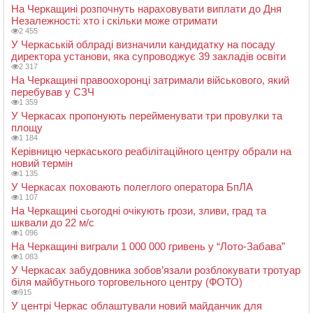
На Черкащині розпочнуть нараховувати виплати до Дня
Незалежності: хто і скільки може отримати
2 455
У Черкаській облраді визначили кандидатку на посаду
директора установи, яка супроводжує 39 закладів освіти
2 317
На Черкащині правоохоронці затримали військового, який
перебував у СЗЧ
1 359
У Черкасах пропонують перейменувати три провулки та
площу
1 184
Керівницю черкаського реабілітаційного центру обрали на
новий термін
1 135
У Черкасах поховають полеглого оператора БпЛА
1 107
На Черкащині сьогодні очікують грози, зливи, град та
шквали до 22 м/с
1 096
На Черкащині виграли 1 000 000 гривень у “Лото-Забава”
1 083
У Черкасах забудовника зобов’язали розблокувати тротуар
біля майбутнього торговельного центру (ФОТО)
915
У центрі Черкас облаштували новий майданчик для