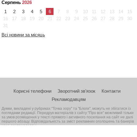
Серпень
2026
1
2
3
4
5
6
7
8
9
10
11
12
13
14
15
16
17
18
19
20
21
22
23
24
25
26
27
28
29
30
31
Всі новини за місяць
Корисні телефони
Зворотний зв’язок
Контакти
Рекламодавцям
Думки, викладені у рубриках "Точка зору" та "Блоги", можуть не збігатися із
поглядами редакції. Передрук матеріалів з сайту "Про все" можливий тільки
за умов розміщення у тексті прямого і активного посилання на сайт не далі
першого абзацу. Відповідальність за зміст рекламних оголошень та банерів
несе рекламодавець
© 2026, Всі права захищені