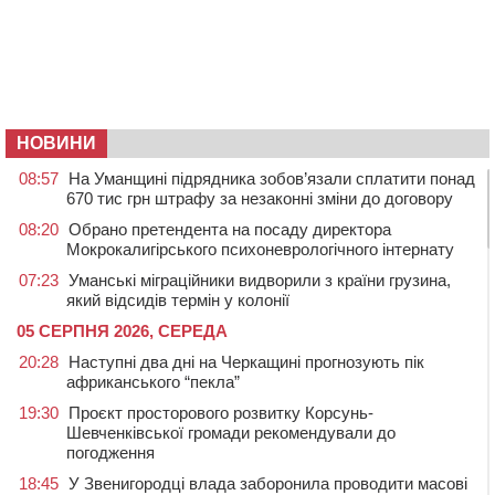
НОВИНИ
08:57
На Уманщині підрядника зобов’язали сплатити понад
670 тис грн штрафу за незаконні зміни до договору
08:20
Обрано претендента на посаду директора
Мокрокалигірського психоневрологічного інтернату
07:23
Уманські міграційники видворили з країни грузина,
який відсидів термін у колонії
05 СЕРПНЯ 2026, СЕРЕДА
20:28
Наступні два дні на Черкащині прогнозують пік
африканського “пекла”
19:30
Проєкт просторового розвитку Корсунь-
Шевченківської громади рекомендували до
погодження
18:45
У Звенигородці влада заборонила проводити масові