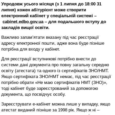
Упродовж усього місяця (з 1 липня до 18:00 31
липня) кожен абітурієнт може створити
електронний кабінет у спеціальній системі –
cabinet.edbo.gov.ua
– для подальшого вступу до
закладів вищої освіти.
Важливо запам’ятати вказану під час реєстрації
адресу електронної пошти, адже вона буде пізніше
потрібна для входу у кабінет.
Для реєстрації вступникові потрібно внести до
системи дані документа про повну загальну середню
освіту (атестата) та одного із сертифікатів ЗНО/НМТ.
Якщо сертифіката ЗНО/НМТ немає, під час реєстрації
потрібно обрати «Не маю сертифікатів НМТ (ЗНО)»,
тоді кабінет буде зареєстрований за допомогою
документа, що посвідчує особу.
Зареєструвати е-кабінет можна лише у випадку, якщо
атестат виданий пізніше за 1998 рік. Якщо ж ні –