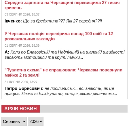
Середня зарплата на Черкащині перевищила 27 тисяч
гривень
03 СЕРПНЯ 2026, 18:37
Івченко:
Що за бредятина??? Які 27 середня??!!
У Черкасах поліція перевірила понад 100 осіб та 12
розважальних закладів
01 СЕРПНЯ 2026, 19:39
А:
Коли по Благовісній та Надпільній на шаленій швидкості
гасають мотоцикли та круті тачки...
“Туалетна схема” не спрацювала: Черкасам повернули
майже 2 га землі
31 ЛИПНЯ 2026, 13:27
Петро Борисович:
не поділились?... всі знають, як це
працює. Легко відслідкувати, хто,як,якими рішеннями...
АРХІВ НОВИН