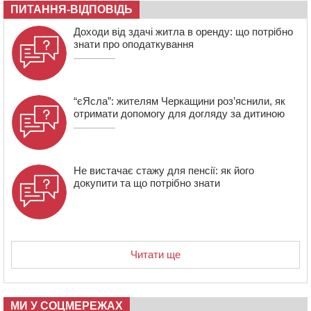
ПИТАННЯ-ВІДПОВІДЬ
07:29
По 5 тисяч гривень на підготовку до школи: як
оформити “Пакунок школяра”
Доходи від здачі житла в оренду: що потрібно
знати про оподаткування
“єЯсла”: жителям Черкащини роз’яснили, як
отримати допомогу для догляду за дитиною
Не вистачає стажу для пенсії: як його
докупити та що потрібно знати
Читати ще
МИ У СОЦМЕРЕЖАХ