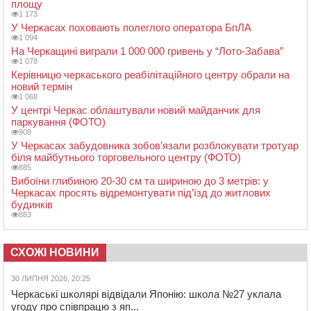
площу
1 173
У Черкасах поховають полеглого оператора БпЛА
1 094
На Черкащині виграли 1 000 000 гривень у “Лото-Забава”
1 078
Керівницю черкаського реабілітаційного центру обрали на
новий термін
1 068
У центрі Черкас облаштували новий майданчик для
паркування (ФОТО)
908
У Черкасах забудовника зобов’язали розблокувати тротуар
біля майбутнього торговельного центру (ФОТО)
885
Вибоїни глибиною 20-30 см та шириною до 3 метрів: у
Черкасах просять відремонтувати під’їзд до житлових
будинків
883
СХОЖІ НОВИНИ
30 ЛИПНЯ 2026, 20:25
Черкаські школярі відвідали Японію: школа №27 уклала
угоду про співпрацю з яп...