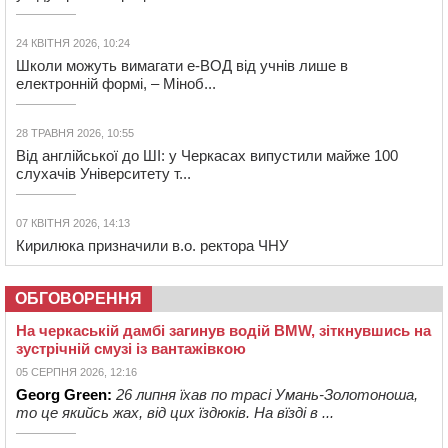
24 КВІТНЯ 2026, 10:24
Школи можуть вимагати е-ВОД від учнів лише в
електронній формі, – Міноб...
28 ТРАВНЯ 2026, 10:55
Від англійської до ШІ: у Черкасах випустили майже 100
слухачів Університету т...
07 КВІТНЯ 2026, 14:13
Кирилюка призначили в.о. ректора ЧНУ
ОБГОВОРЕННЯ
На черкаській дамбі загинув водій BMW, зіткнувшись на
зустрічній смузі із вантажівкою
05 СЕРПНЯ 2026, 12:16
Georg Green:
26 липня їхав по трасі Умань-Золотоноша,
то це якийсь жах, від цих їздюків. На вїзді в ...