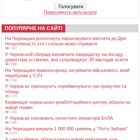
Переглянути результати
ПОПУЛЯРНЕ НА САЙТІ
На Черкащині розпочнуть нараховувати виплати до Дня
Незалежності: хто і скільки може отримати
2 437
У Черкаській облраді визначили кандидатку на посаду
директора установи, яка супроводжує 39 закладів освіти
2 308
На Черкащині правоохоронці затримали військового, який
перебував у СЗЧ
1 350
У Черкасах пропонують перейменувати три провулки та
площу
1 176
Керівницю черкаського реабілітаційного центру обрали на
новий термін
1 100
У Черкасах поховають полеглого оператора БпЛА
1 095
На Черкащині виграли 1 000 000 гривень у “Лото-Забава”
1 078
У центрі Черкас облаштували новий майданчик для