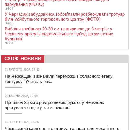
паркування (ФОТО)
909
У Черкасах забудовника зобов’язали розблокувати тротуар
біля майбутнього торговельного центру (ФОТО)
901
Вибоїни глибиною 20-30 см та шириною до 3 метрів: у
Черкасах просять відремонтувати під’їзд до житлових
будинків
883
СХОЖІ НОВИНИ
11 ЛЮТОГО 2026, 16:42
На Черкащині визначили переможців обласного етапу
конкурсу “Учитель рок...
29 КВІТНЯ 2026, 10:09
Пройшов 25 км з розтрощеною рукою: у Черкасах
врятували кінцівку захисника ві...
11 ЧЕРВНЯ 2026, 15:55
Черкаський кардіоцентр отримав апарат для механічного