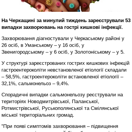
На Черкащині за минулий тиждень зареєстрували 53
випадки захворювань на гострі кишкові інфекції.
Захворювання діагностували у Черкаському районі у
26 осіб, в Уманському – у 16 осіб, у
Звенигородському – у 6 осіб, у Золотоніському – у 5.
У структурі зареєстрованих гострих кишкових інфекцій
гастроентероколіти невстановленої етіології складали
– 58,5%, гастроентероколіти встановленої етіології –
32,1%, сальмонельоз – 9,4%.
Спорадичні випадки сальмонельозу реєстрували на
територіях Новодмитрівської, Паланської,
Ротмистрівської, Руськополянської та Смілянської
міської територіальних громад.
"При появі симптомів захворювання – підвищення