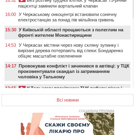
16:32
Без розтину грудної клітки: у Черкасах 75-річній
пацієнтці замінили аортальний клапан
16:00
У Черкаському онкоцентрі встановили сонячну
електростанцію за понад пів мільйона гривень
15:30
У Київській області прощаються з полеглим на
фронті жителем Монастирищини
14:53
У Черкасах містяни через нову скляну зупинку і
вирізані дерева потерпають від спеки: Бондаренко
обіцяє масштабне озеленення
14:17
Провокував конфлікт і зачинився в автівці: у ТЦК
прокоментували скандал із затриманням
чоловіка у Тальному
13:55
У Тальному працівники ТЦК вибили вікно і
витягли з автівки чоловіка (ВІДЕО)
Всі новини
13:27
На Звенигородщині чоловік до смерті побив 82-
річного односельця
СОЦІАЛЬНА РЕКЛАМА
12:57
У Черкасах СБУ викрила прокремлівську
агітаторку, яка закликала до захоплення України
12:50
“Як сказати дитині, що тато загинув?”: для