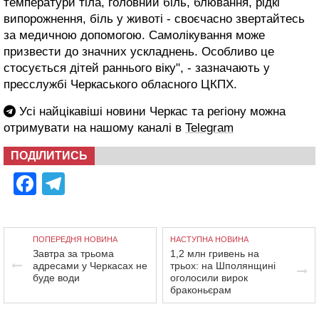
температури тіла, головний біль, блювання, рідкі
випорожнення, біль у животі - своєчасно звертайтесь
за медичною допомогою. Самолікування може
призвести до значних ускладнень. Особливо це
стосується дітей раннього віку", - зазначають у
пресслужбі Черкаського обласного ЦКПХ.
Усі найцікавіші новини Черкас та регіону можна
отримувати на нашому каналі в
Telegram
ПОДІЛИТИСЬ
Facebook
Telegram
ПОПЕРЕДНЯ НОВИНА
НАСТУПНА НОВИНА
Завтра за трьома
1,2 млн гривень на
адресами у Черкасах не
трьох: на Шполянщині
буде води
оголосили вирок
браконьєрам