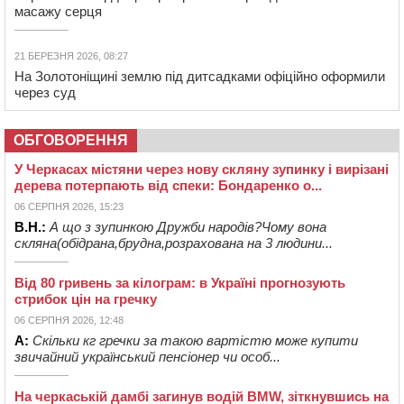
масажу серця
21 БЕРЕЗНЯ 2026, 08:27
На Золотоніщині землю під дитсадками офіційно оформили
через суд
ОБГОВОРЕННЯ
У Черкасах містяни через нову скляну зупинку і вирізані
дерева потерпають від спеки: Бондаренко о...
06 СЕРПНЯ 2026, 15:23
В.Н.:
А що з зупинкою Дружби народів?Чому вона
скляна(обідрана,брудна,розрахована на 3 людини...
Від 80 гривень за кілограм: в Україні прогнозують
стрибок цін на гречку
06 СЕРПНЯ 2026, 12:48
А:
Скільки кг гречки за такою вартістю може купити
звичайний український пенсіонер чи особ...
На черкаській дамбі загинув водій BMW, зіткнувшись на