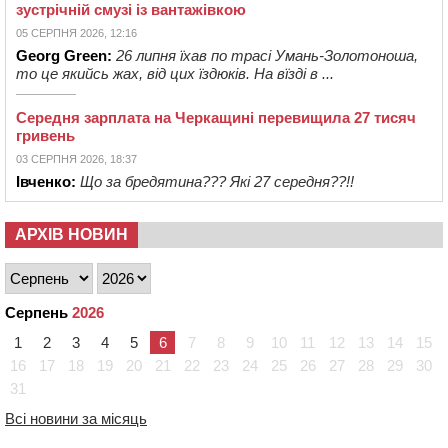
зустрічній смузі із вантажівкою
05 СЕРПНЯ 2026, 12:16
Georg Green:
26 липня їхав по трасі Умань-Золотоноша,
то це якийсь жах, від цих їздюків. На вїзді в ...
Середня зарплата на Черкащині перевищила 27 тисяч
гривень
03 СЕРПНЯ 2026, 18:37
Івченко:
Що за бредятина??? Які 27 середня??!!
АРХІВ НОВИН
Серпень
2026
1
2
3
4
5
6
7
8
9
10
11
12
13
14
15
16
17
18
19
20
21
22
23
24
25
26
27
28
29
30
31
Всі новини за місяць