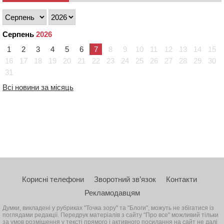
Серпень
2026
1
2
3
4
5
6
7
8
9
10
11
12
13
14
15
16
17
18
19
20
21
22
23
24
25
26
27
28
29
30
31
Всі новини за місяць
Корисні телефони
Зворотний зв’язок
Контакти
Рекламодавцям
Думки, викладені у рубриках "Точка зору" та "Блоги", можуть не збігатися із
поглядами редакції. Передрук матеріалів з сайту "Про все" можливий тільки
за умов розміщення у тексті прямого і активного посилання на сайт не далі