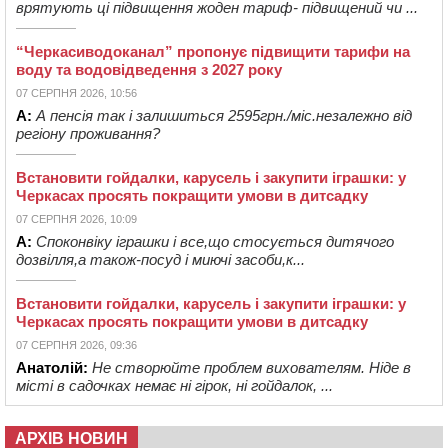
врятують ці підвищення жоден тариф- підвищений чи ...
“Черкасиводоканал” пропонує підвищити тарифи на
воду та водовідведення з 2027 року
07 СЕРПНЯ 2026, 10:56
А:
А пенсія так і залишиться 2595грн./міс.незалежно від
регіону проживання?
Встановити гойдалки, карусель і закупити іграшки: у
Черкасах просять покращити умови в дитсадку
07 СЕРПНЯ 2026, 10:09
А:
Споконвіку іграшки і все,що стосується дитячого
дозвілля,а також-посуд і миючі засоби,к...
Встановити гойдалки, карусель і закупити іграшки: у
Черкасах просять покращити умови в дитсадку
07 СЕРПНЯ 2026, 09:36
Анатолій:
Не створюйте проблем вихователям. Ніде в
місті в садочках немає ні гірок, ні гойдалок, ...
АРХІВ НОВИН