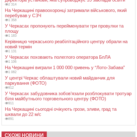
2 314
На Черкащині правоохоронці затримали військового, який
перебував у СЗЧ
1 358
У Черкасах пропонують перейменувати три провулки та
площу
1 183
Керівницю черкаського реабілітаційного центру обрали на
новий термін
1 131
У Черкасах поховають полеглого оператора БпЛА
1 106
На Черкащині виграли 1 000 000 гривень у “Лото-Забава”
1 082
У центрі Черкас облаштували новий майданчик для
паркування (ФОТО)
912
У Черкасах забудовника зобов’язали розблокувати тротуар
біля майбутнього торговельного центру (ФОТО)
911
На Черкащині сьогодні очікують грози, зливи, град та
шквали до 22 м/с
891
СХОЖІ НОВИНИ