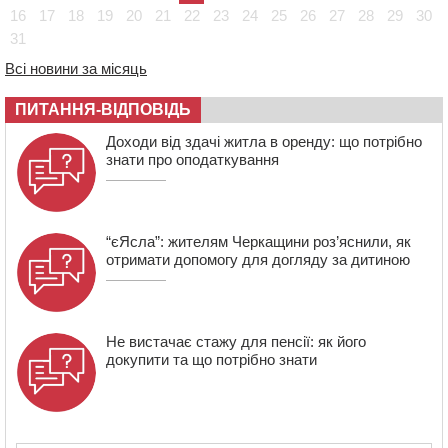
08:22
“На щиті” у Чорнобаївську громаду повертається
16
17
18
19
20
21
22
23
24
25
26
27
28
29
30
полеглий біля Кліщіївки воїн
31
07:30
Понад 968 мільйонів гривень земельного податку
Всі новини за місяць
сплатили на Черкащині
06 СЕРПНЯ 2026, ЧЕТВЕР
ПИТАННЯ-ВІДПОВІДЬ
21:13
Вісім медалей, з яких чотири золоті: черкаські
Доходи від здачі житла в оренду: що потрібно
спортсмени тріумфували на чемпіонаті України
знати про оподаткування
“єЯсла”: жителям Черкащини роз’яснили, як
отримати допомогу для догляду за дитиною
Не вистачає стажу для пенсії: як його
докупити та що потрібно знати