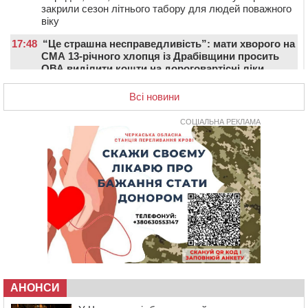
закрили сезон літнього табору для людей поважного
віку
17:48
“Це страшна несправедливість”: мати хворого на
СМА 13-річного хлопця із Драбівщини просить
ОВА виділити кошти на дороговартісні ліки
17:15
На Уманщині судитимуть колишню очільницю відділу
Всі новини
освіти через закупівлю електрики за завищеною
ціною
СОЦІАЛЬНА РЕКЛАМА
16:40
У Черкасах провели в останню путь двох
загиблих воїнів
16:07
До 1 вересня у Черкасах оновлюють дорожню
розмітку біля навчальних закладів (ФОТОФАКТ)
15:39
На честь загиблого захисника і чемпіона світу в
Черкасах відкрили спортивно-реабілітаційний центр
15:05
На Звенигородщині, попри заборону міськради,
проведуть “Ше.Fest”
14:31
У Каневі аномальна спека призвела до перебоїв у
роботі електромереж та комунальних служб
АНОНСИ
14:02
На Черкащині намолотили перший мільйон тонн