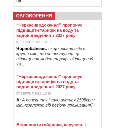
грн
ОБГОВОРЕННЯ
“Черкасиводоканал” пропонує
підвищити тарифи на воду та
водовідведення з 2027 року
07 СЕРПНЯ 2026, 14:57
Чорнобаївець:
якщо гривня піде в
круте піке, то не врятують ці
підвищення жоден тариф- підвищений
чи ...
“Черкасиводоканал” пропонує
підвищити тарифи на воду та
водовідведення з 2027 року
07 СЕРПНЯ 2026, 10:56
А:
А пенсія так і залишиться 2595грн./
міс.незалежно від регіону проживання?
Встановити гойдалки, карусель і