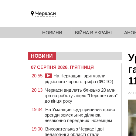
Черкаси
НОВИНИ
ВІЙНА В УКРАЇНІ
АНО
У
НОВИНИ
г
07 СЕРПНЯ 2026, П'ЯТНИЦЯ
20:55
На Черкащині врятували
1
рідкісного чорного грифа (ФОТО)
20:13
Черкаси виділять близько 20 млн
27 Т
грн на роботу ліцею “Перспектива”
до кінця року
19:34
На Уманщині суд припинив право
оренди земельних ділянок,
незаконно переданих іноземцем
19:00
Вихователька з Черкас і дві
педагогині з області стали