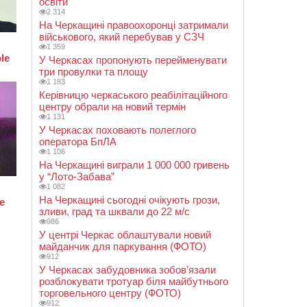
освіти
2 314
На Черкащині правоохоронці затримали
військового, який перебував у СЗЧ
1 359
У Черкасах пропонують перейменувати
три провулки та площу
1 183
Керівницю черкаського реабілітаційного
центру обрали на новий термін
1 131
У Черкасах поховають полеглого
оператора БпЛА
1 106
На Черкащині виграли 1 000 000 гривень
у “Лото-Забава”
1 082
На Черкащині сьогодні очікують грози,
зливи, град та шквали до 22 м/с
986
У центрі Черкас облаштували новий
майданчик для паркування (ФОТО)
912
У Черкасах забудовника зобов’язали
розблокувати тротуар біля майбутнього
торговельного центру (ФОТО)
912