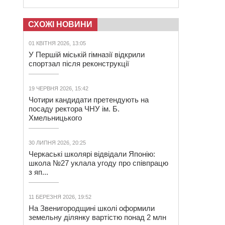
СХОЖІ НОВИНИ
01 КВІТНЯ 2026, 13:05
У Першій міській гімназії відкрили
спортзал після реконструкції
19 ЧЕРВНЯ 2026, 15:42
Чотири кандидати претендують на
посаду ректора ЧНУ ім. Б.
Хмельницького
30 ЛИПНЯ 2026, 20:25
Черкаські школярі відвідали Японію:
школа №27 уклала угоду про співпрацю
з яп...
11 БЕРЕЗНЯ 2026, 19:52
На Звенигородщині школі оформили
земельну ділянку вартістю понад 2 млн