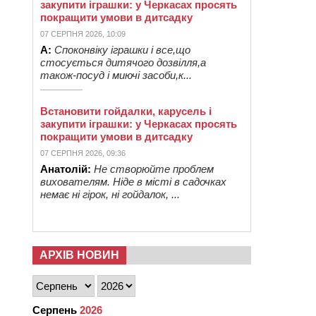
закупити іграшки: у Черкасах просять
покращити умови в дитсадку
07 СЕРПНЯ 2026, 10:09
А:
Споконвіку іграшки і все,що
стосується дитячого дозвілля,а
також-посуд і миючі засоби,к...
Встановити гойдалки, карусель і
закупити іграшки: у Черкасах просять
покращити умови в дитсадку
07 СЕРПНЯ 2026, 09:36
Анатолій:
Не створюйте проблем
вихователям. Ніде в місті в садочках
немає ні гірок, ні гойдалок, ...
АРХІВ НОВИН
Серпень
2026