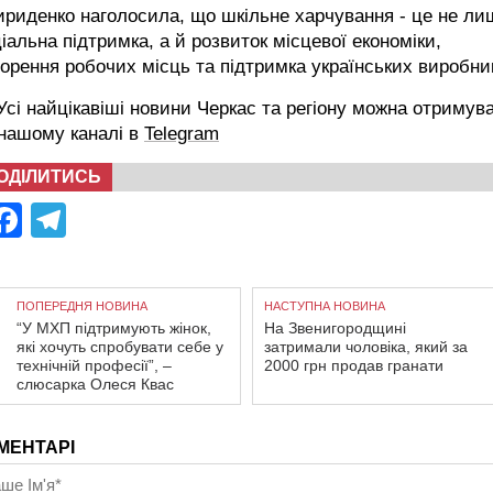
риденко наголосила, що шкільне харчування - це не ли
іальна підтримка, а й розвиток місцевої економіки,
орення робочих місць та підтримка українських виробник
сі найцікавіші новини Черкас та регіону можна отримув
 нашому каналі в
Telegram
ОДІЛИТИСЬ
Facebook
Telegram
ПОПЕРЕДНЯ НОВИНА
НАСТУПНА НОВИНА
“У МХП підтримують жінок,
На Звенигородщині
які хочуть спробувати себе у
затримали чоловіка, який за
технічній професії”, –
2000 грн продав гранати
слюсарка Олеся Квас
МЕНТАРІ