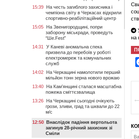
Сви
15:39
На честь загиблого захисника і
соц
чемпіона світу в Черкасах відкрили
спортивно-реабілітаційний центр
ств
15:05
На Звенигородщині, попри
У
заборону міськради, проведуть
на
“Ше.Fest”
14:31
У Каневі аномальна спека
П
призвела до перебоїв у роботі
електромереж та комунальних
служб
14:02
На Черкащині намолотили перший
мільйон тонн зерна нового врожаю
13:40
На Кам’янщині сталася масштабна
пожежа сміттєзвалища
13:26
На Черкащині сьогодні очікують
грози, зливи, град та шквали до 22
м/с
12:50
Внаслідок падіння вертольота
КО
загинув 28-річний захисник зі
Сміли