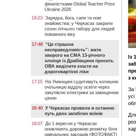
фіналістками Global Teacher Prize
Ukraine 2026
18:23
Зарядка, йога, сапи та нові
знайомства: у Черкасах закрили
сезон літнього табору для людей
поважного віку
17:48
“Це страшна
несправедливість”: мати
хворого на СМА 13-річного
Із 
хлопця із Драбівщини просить
за
ОВА виділити кошти на
пр
дороговартісні ліки
з 
17:15
На Уманщині судитимуть колишню
очільницю відділу освіти через
За 
закупівлю електрики за завищеною
усі
ціною
обл
16:40
У Черкасах провели в останню
путь двох загиблих воїнів
Для
роз
16:07
До 1 вересня у Черкасах
хар
оновлюють дорожню розмітку біля
навчальних закладів (ФОТОФАКТ)