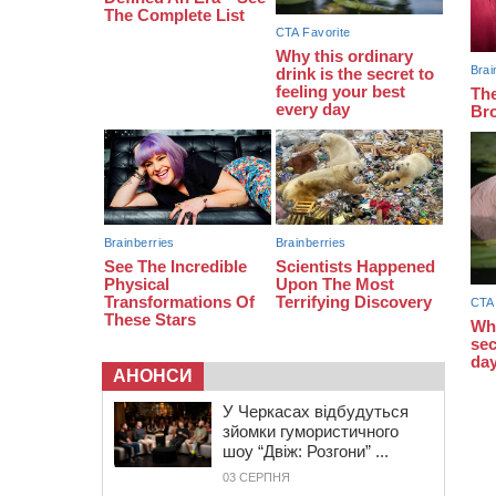
біля Кліщіївки воїн
07:30
Понад 968 мільйонів гривень
земельного податку сплатили на
Черкащині
06 СЕРПНЯ 2026, ЧЕТВЕР
21:13
Вісім медалей, з яких чотири
золоті: черкаські спортсмени
тріумфували на чемпіонаті України
АНОНСИ
У Черкасах відбудуться
зйомки гумористичного
шоу “Двіж: Розгони” ...
03 СЕРПНЯ