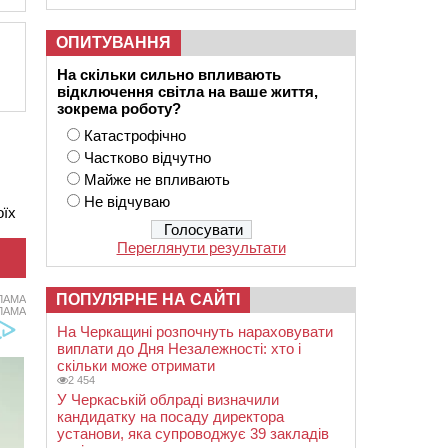
ОПИТУВАННЯ
На скільки сильно впливають
відключення світла на ваше життя,
зокрема роботу?
Катастрофічно
Частково відчутно
Майже не впливають
Не відчуваю
оїх
Переглянути результати
ПОПУЛЯРНЕ НА САЙТІ
ЛАМА
ЛАМА
На Черкащині розпочнуть нараховувати
виплати до Дня Незалежності: хто і
скільки може отримати
2 454
У Черкаській облраді визначили
кандидатку на посаду директора
установи, яка супроводжує 39 закладів