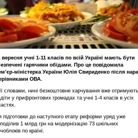
1 вересня учні 1-11 класів по всій Україні мають бути
безпечені гарячими обідами. Про це
повідомила
ем’єр-міністерка України Юлія Свириденко після нар
керівниками ОВА.
її словами, нині безкоштовне харчування вже отримуют
 діти у прифронтових громадах та учні 1-4 класів в усіх
астях.
 підготовки до наступного етапу реформи уряд уже
поділив 1 млрд грн на модернізацію 73 шкільних
чоблоків по країні.