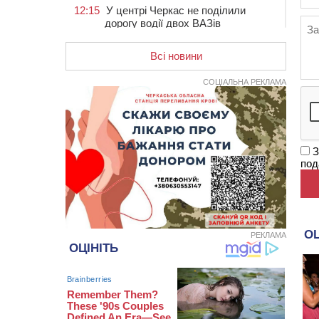
12:15
У центрі Черкас не поділили
дорогу водії двох ВАЗів
11:29
У Черкасах до середини серпня
обмежать рух транспорту на трьох
Всі новини
вулицях
СОЦІАЛЬНА РЕКЛАМА
10:54
На Черкащині кількість укриттів
збільшилась уп’ятеро з початку
повномасштабної війни
10:15
У Черкасах водій Audi Q5
спричинив аварію, не пропустивши
З
інший кросовер
под
09:42
“Черкасиводоканал” пропонує
підвищити тарифи на воду та
водовідведення з 2027 року
09:08
Встановити гойдалки, карусель і
РЕКЛАМА
закупити іграшки: у Черкасах
просять покращити умови в
дитсадку
08:22
“На щиті” у Чорнобаївську
громаду повертається полеглий