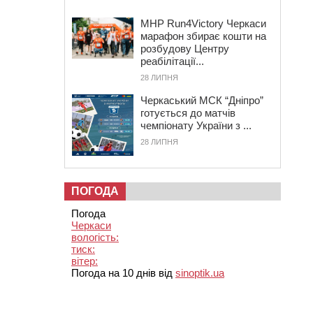
MHP Run4Victory Черкаси
марафон збирає кошти на
розбудову Центру
реабілітації...
28 ЛИПНЯ
Черкаський МСК “Дніпро”
готується до матчів
чемпіонату України з ...
28 ЛИПНЯ
ПОГОДА
Погода
Черкаси
вологість:
тиск:
вітер:
Погода на 10 днів від
sinoptik.ua